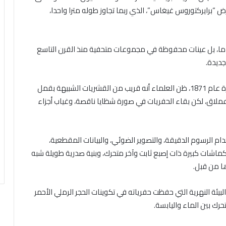
ض “برايركتوروس غيغاس”، الذي ربما تجاوز طوله مترا واحدا،
ماما، بل عينات محفوظة في مجموعات متحفية منذ القرن التاسع
جديدة.
كان هذا العقرب لغزا علميا طويلا، فعندما وصف أول مرة عام 1871، ظن العلماء أنه قريب من القشريات الشبيهة بقمل
عملاق، لكن بقاء الحفريات في صورة شظايا ناقصة، وغياب أجزاء
دام الرسوم الدقيقة، والتصوير الضوئي، والبيانات المقطعية،
ماشات كبيرة ذات إصبع ثابت وآخر متحرك، وبنية صدرية طويلة شبه
ا من قبل.
بيئة النهرية التي حفظت حفرياته في تكوينات الحجر الرملي الأحمر
يتحرك بين الماء واليابسة.