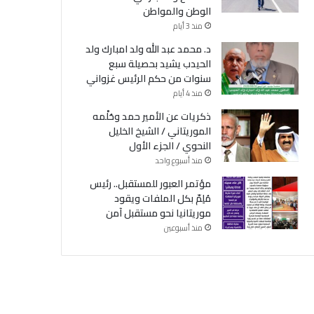
الوطن والمواطن
منذ 3 أيام
د. محمد عبد الله ولد امبارك ولد
الحيدب يشيد بحصيلة سبع
سنوات من حكم الرئيس غزواني
منذ 4 أيام
ذكريات عن الأمير حمد وحُلْمه
الموريتاني / الشيخ الخليل
النحوي / الجزء الأول
منذ أسبوع واحد
مؤتمر العبور للمستقبل.. رئيس
مُلِمّ بكل الملفات ويقود
موريتانيا نحو مستقبل آمن
منذ أسبوعين