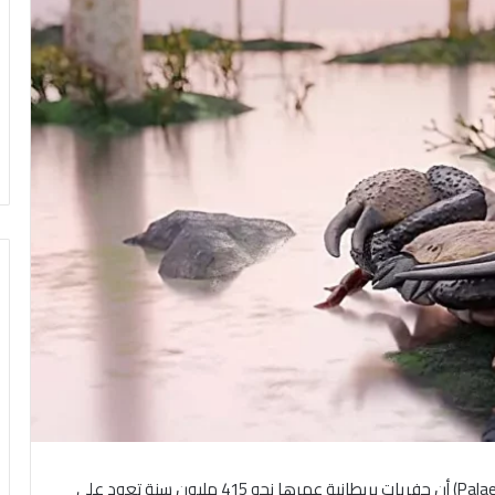
كشفت دراسة حديثة في دورية “بالينتولوجي” (Palaeontology) أن حفريات بريطانية عمرها نحو 415 مليون سنة تعود على