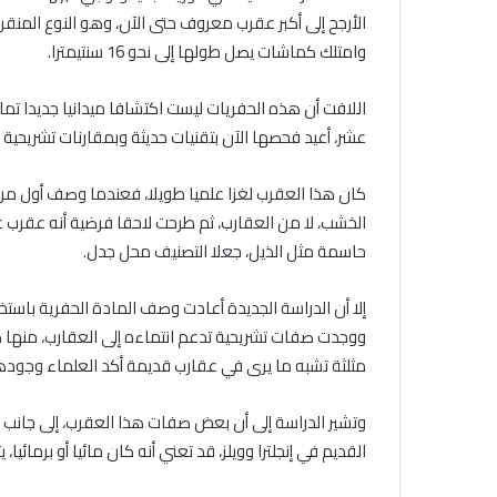
الأرجح إلى أكبر عقرب معروف حتى الآن، وهو النوع المنقر
وامتلك كماشات يصل طولها إلى نحو 16 سنتيمترا.
اللافت أن هذه الحفريات ليست اكتشافا ميدانيا جديدا ت
عشر، أعيد فحصها الآن بتقنيات حديثة وبمقارنات تشريحية 
الخشب، لا من العقارب، ثم طرحت لاحقا فرضية أنه عقرب 
حاسمة مثل الذيل، جعلا التصنيف محل جدل.
إلا أن الدراسة الجديدة أعادت وصف المادة الحفرية باستخ
ووجدت صفات تشريحية تدعم انتماءه إلى العقارب، منها ك
مثلثة تشبه ما يرى في عقارب قديمة أكد العلماء وجوده
وتشير الدراسة إلى أن بعض صفات هذا العقرب، إلى جانب ال
القديم في إنجلترا وويلز، قد تعني أنه كان مائيا أو برمائيا، 