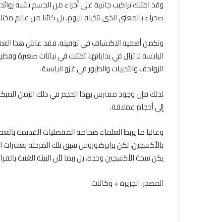
وقد امتلك تراكيب جانبية على أجزاء من الجسم تشبه زوائ
صحراء بالمعنى الذي نتخيله اليوم، بل كائنا من عالم مختل
وتكمن أهمية الاكتشاف في توقيته، فقد عاش هذا العقرب
اليابسة لا تزال في بداياتها، تمثلت في نباتات صغيرة وفط
الزواحف والثدييات والطيور في غزو اليابسة.
لذلك فإن وجود مفترس بهذا الحجم في ذلك الزمن المبكر 
إلى أحجام عملاقة.
وغالبا ما يربط العلماء ضخامة المفصليات القديمة بالع
بالأكسجين، لكن برايركتوروس سبق تلك المرحلة بعشرات الم
يكن نتيجة الأكسجين وحده، بل ربما لأن البيئة الغنية بال
المصدر: الجزيرة + وكالات