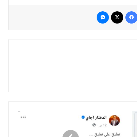
فيسبوك
‫X
ماسنجر
ا
ل
و
ز