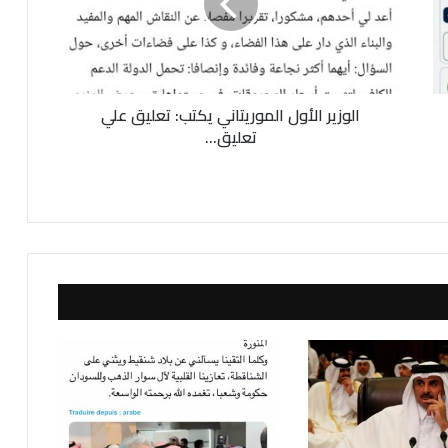
ي
ر
ا
ل
أ
الوزير الأول الموريتاني يكتب: تعليق علي
و
ل
تعليق...
ا
ل
م
و
ر
ي
ت
ا
ن
ي
ي
ك
ت
ب