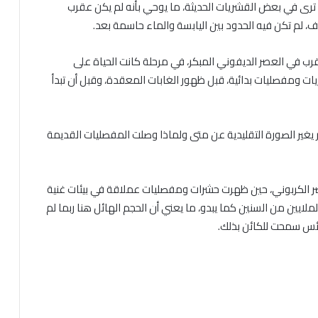
د ترى في بعض القشريات الحديثة، ما يوحي بأنه لم يكن عقرب
ف، لم تكن فيه الحدود بين اليابسة والماء حاسمة بعد.
 في العصر الديفوني المبكر، في مرحلة كانت الحياة على
ريات ومفصليات بدائية، قبل ظهور الغابات المعقدة، وقبل أن تبدأ
يغير الصورة التقليدية عن متى ولماذا وصلت المفصليات القديمة
صر الكربوني، حين ظهرت حشرات ومفصليات عملاقة في بيئات غنية
لايين من السنين كما يبدو، ما يعني أن الحجم الهائل هنا ربما لم
فرائس سمحت للكائن بذلك.