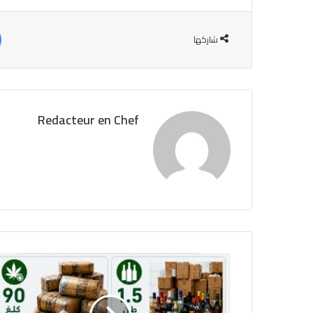
شاركها
Redacteur en Chef
ر
و
ص
و