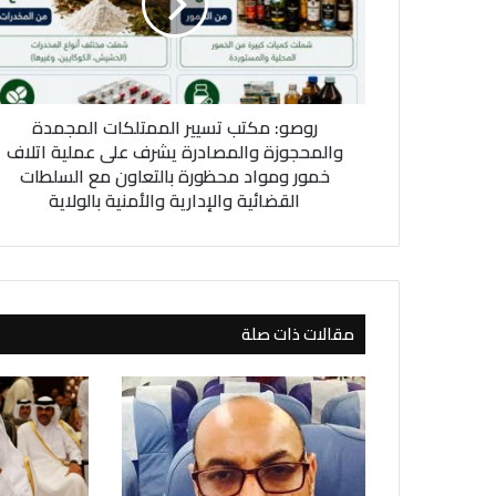
:
م
ك
ت
ب
روصو: مكتب تسيير الممتلكات المجمدة
ت
س
والمحجوزة والمصادرة يشرف على عملية اتلاف
ي
خمور ومواد محظورة بالتعاون مع السلطات
ي
القضائية والإدارية والأمنية بالولاية
ر
ا
ل
م
م
مقالات ذات صلة
ت
ل
ك
ا
ت
ا
ل