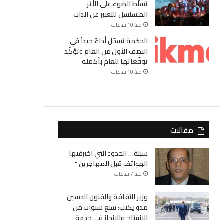
تسلّط الضوء على الأثر
المتسلسل للتعبير عن الذات
منذ 10 ساعات
الحكمة تسجّل أداءً جيداً في
النصف الأول من العام وتؤكّد
توقّعاتها للعام بأكمله
منذ 10 ساعات
مقالات
سبتة… الحدود التي اخترقتها
الهواتف قبل المهاجرين *
منذ 7 ساعات
وزير الثقافة والفنون الحسين
مدو يكتب: سبع سنوات من
الانفتاح والانجاز في خدمة