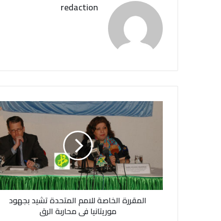
redaction
ا
ل
م
ق
ر
ر
ة
ا
ل
المقررة الخاصة للامم المتحدة تشيد بجهود
خ
ا
موريتانيا فى محاربة الرق
ص