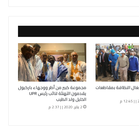
ع
د
ة
ا
ل
ع
س
ك
ر
ي
ة
ا
ل
غال النظافة بمقاطعات
مجموعة كبير من أطر ووجهاء باركيول
أ
يقدمون التهنئة لنائب رئيس UPR
م
الخليل ولد الطيب
ي
2 يناير, 2020 | | 2:37 م
ر
ك
ي
ة
ف