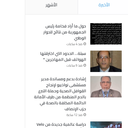
الأخيرة
الأشهر
حول ما أراد فخامة رئيس
الجمهورية من نتائج للحوار
الوطني
منذ 4 ساعات
سبتة… الحدود التي اخترقتها
الهواتف قبل المهاجرين *
منذ 9 ساعات
إشادة بدعم ومساندة مدير
مستشفى نواذيبو لإنجاح
القوافل الصحية وحملة التبرع
بالدم المنظمة من طرف الأمانة
الدائمة المكلفة بالصحة في
حزب الإنصاف
منذ 12 ساعة
دراسة عالمية جديدة من Velo