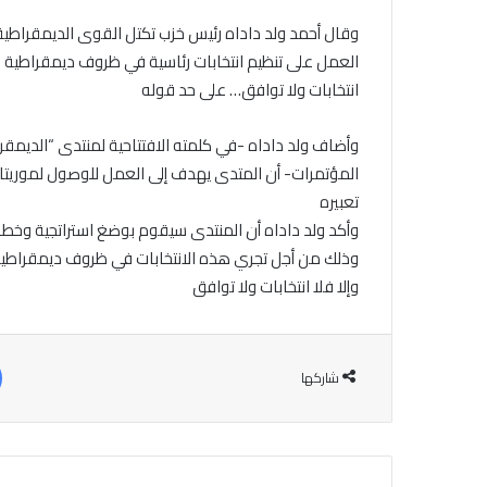
وقال أحمد ولد داداه رئيس خزب تكتل القوى الديمقراطية،
العمل على تنظيم انتخابات رئاسية في ظروف ديمقراطية و
انتخابات ولا توافق… على حد قوله
وأضاف ولد داداه -في كلمته الافتتاحية لمنتدى “الديمق
المؤتمرات- أن المتدى يهدف إلى العمل للوصول لموريتان
تعبيره
وأكد ولد داداه أن المنتدى سيقوم بوضغ استراتجية وخطة ت
وذلك من أجل تجري هذه الانتخابات في ظروف ديمقراطية
وإلا فلا انتخابات ولا توافق
شاركها