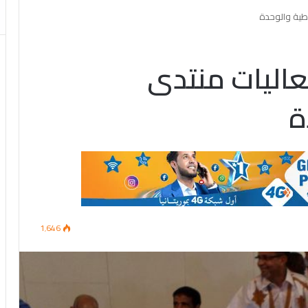
اطية والوحدة
عاليات منتدى
ة
1٬646