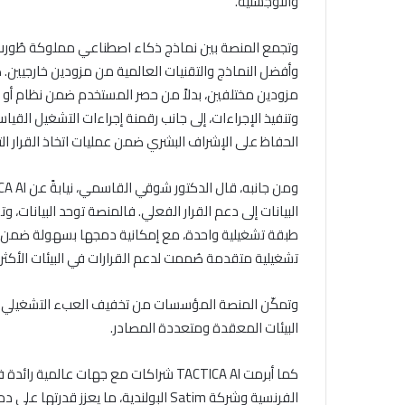
واللوجستية.
وتجمع المنصة بين نماذج ذكاء اصطناعي مملوكة طُورت ض
وأفضل النماذج والتقنيات العالمية من مزودين خارجيين. 
مزودين مختلفين، بدلاً من حصر المستخدم ضمن نظام أو مو
وتنفيذ الإجراءات، إلى جانب رقمنة إجراءات التشغيل الق
الحفاظ على الإشراف البشري ضمن عمليات اتخاذ القرار ال
البيانات إلى دعم القرار الفعلي. فالمنصة توحد البيانات
طبقة تشغيلية واحدة، مع إمكانية دمجها بسهولة ضمن البن
تشغيلية متقدمة صُممت لدعم القرارات في البيئات الأكثر تط
وتمكّن المنصة المؤسسات من تخفيف العبء التشغيلي الي
البيئات المعقدة ومتعددة المصادر.
الفرنسية وشركة Satim البولندية، ما يع