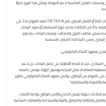
ج ومسارات العمل المناسبة لدعم المهمة. ويمثل هذا النهج تحولاً
دة.
فعلى خلاف الأنظمة التقليدية التي تعتمد على لوحات بيانات ثابتة أو التحليل اليدوي، تتيح TACTICA AI تنفيذ المهام بناءً على
قه، بدلاً من الاكتفاء بتحديد جهاز الاستشعار أو مزود البيانات
ة تشمل مختلف الفرق والمجالات ومصادر البيانات، بما يعزز
نصر البشري ضمن دائرة اتخاذ القرارات الحساسة.
فيذي لمعهد الابتكار التكنولوجي:
الاصطناعي السيادي، حيث لا تقتصر الأنظمة على تحليل البيانات، بل تدعم
ات التشغيلية المعقدة، تمثل السرعة ووضوح الرؤية عوامل حاسمة
تكز على المهام من أبوظبي، يواصل معهد الابتكار التكنولوجي تطوير
ة والمرونة والاستقلالية.”
الاستخدامات عبر قطاعات حيوية تشمل الدفاع والأمن الوطني وإدارة الأزمات
ة والتنقل والطاقة والمرافق والبيئة والاستدامة والعمليات الصناعية