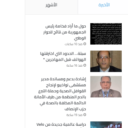
الأخيرة
الأشهر
حول ما أراد فخامة رئيس
الجمهورية من نتائج للحوار
الوطني
منذ 10 ساعات
سبتة… الحدود التي اخترقتها
الهواتف قبل المهاجرين *
منذ 16 ساعة
إشادة بدعم ومساندة مدير
مستشفى نواذيبو لإنجاح
القوافل الصحية وحملة التبرع
بالدم المنظمة من طرف الأمانة
الدائمة المكلفة بالصحة في
حزب الإنصاف
منذ 19 ساعة
دراسة عالمية جديدة من Velo