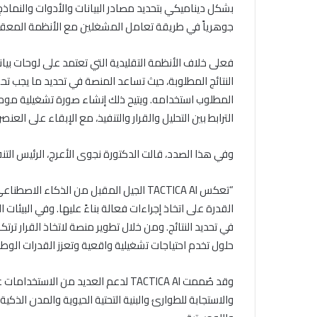
بشكل ديناميكي بتحديد مصادر البيانات والأدوات والنماذ
جوهرياً في طريقة تعامل المشغلين مع الأنظمة المعق
النتائج المطلوبة، حيث تساعد المنصة في تحديد ما يجب تحقي
المطلوب استخدامه. ويتيح ذلك إنشاء صورة تشغيلية موحد
الترابط بين التحليل والقرار والتنفيذ، مع الإبقاء على الع
وفي هذا الصدد، قالت الدكتورة نجوى الأعرج، الرئيس التن
“تعكس TACTICA AI الجيل المقبل من الذكاء 
القدرة على اتخاذ إجراءات فعالة بناءً عليها. وفي البيئ
في تحديد النتائج. ومن خلال تطوير منصة لاتخاذ القرار تر
حلول تخدم احتياجات تشغيلية واقعية وتعزز القدرات الوطني
وقد صُممت TACTICA AI لدعم العديد من 
والاستجابة للطوارئ والبنية التحتية الحيوية والمدن الذكي