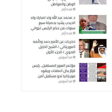
الوطن والمواطن
منذ 4 أيام
د. محمد عبد الله ولد امبارك ولد
الحيدب يشيد بحصيلة سبع
سنوات من حكم الرئيس غزواني
منذ 4 أيام
ذكريات عن الأمير حمد وحُلْمه
الموريتاني / الشيخ الخليل
النحوي / الجزء الأول
منذ أسبوعين
مؤتمر العبور للمستقبل.. رئيس
مُلِمّ بكل الملفات ويقود
موريتانيا نحو مستقبل آمن
منذ أسبوعين