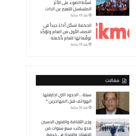
تسلّط الضوء على الأثر
المتسلسل للتعبير عن الذات
منذ 19 ساعة
الحكمة تسجّل أداءً جيداً في
النصف الأول من العام وتؤكّد
توقّعاتها للعام بأكمله
منذ 19 ساعة
مقالات
سبتة… الحدود التي اخترقتها
الهواتف قبل المهاجرين *
منذ 16 ساعة
وزير الثقافة والفنون الحسين
مدو يكتب: سبع سنوات من
الانفتاح والانجاز في خدمة