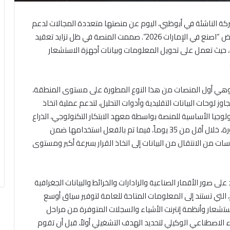
الإمارات العربية المتحدة، أعلنت TACTICA AI، الشركة الناشئة في أبوظبي، اليوم عن منصتها متعددة المجالات لدعم
اتخاذ القرارات المدروسة، وذلك ضمن مشاركتها في معرض “اصنع في الإمارات 2026”. صممت المنصة في ظل تزايد تعقيد
دقة، حيث تعمل على تحويل المعلومات وبيانات أجهزة الاستشعار
يلية فعلية، وهي أول المنصات من هذا النوع المطورة على مستوى المنطقة،
 لوحات البيانات التقليدية وأدوات التحليل، لتدعم عملية اتخاذ
وجيا الأساسية للمنصة بواسطة معهد الابتكار التكنولوجي، الذراع
البحثية التطبيقية التابعة لمجلس أبحاث التكنولوجيا المتطورة، خلال أقل من 35 يوماً، فيما تم بالفعل استخدامها ضمن
ت من الانتقال من البيانات إلى اتخاذ القرار بسرعة أكبر ومستوى
على صور الأقمار الصناعية والرادارات والخرائط والبيانات الجغرافية
التي تستند إلى المعلومات المتاحة للعامة لتوفير سياق أوسع
استشعار وأنظمة إنترنت الأشياء والسجلات المتوفرة من مراحل
TACT تقنيات تنسيق الذكاء الاصطناعي الوكيلي لتحديد الهدف التشغيلي أولاً، قبل أن تقوم