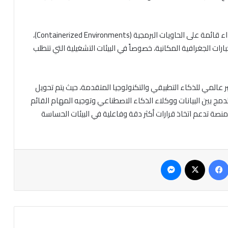
ويمكن أيضاً تشغيل المنصة ضمن بيئات حوسبة عالية الأداء قائمة على الحاويات البرمجية (Containerized Environments)،
ارات الجغرافية المكانية، خصوصاً في البيئات التشغيلية التي تتطلب
 دور أبوظبي كمختبر عالمي للذكاء التطبيقي والتكنولوجيا المتقدمة، حيث يتم تحويل
لدمج بين البيانات ووكلاء الذكاء الاصطناعي وتوجيه المهام القائم
لى الأهداف ورقمنة مسارات العمل، توفر TACTICA AI منصة تدعم اتخاذ قرارات أكثر دقة وفاعلية في البيئات الحساسة
فيسبوك
‫X
ماسنجر