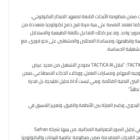
من منظومة الأبحاث التابعة لمعهد الابتكار التكنولوجي،
كما تعتمد المنصة على بنية مرنة تتيح دمج تكنولوجيا متعددة من
رد واحد. وتدعم كذلك التفاعل باللغة الطبيعية والاستدلال
ياسية وتنظيمها، ومساندة المحللين والمشغلين على نحو فوري، مع
تشغيلية الحساسة.
ومن جانبه، قال الدكتور شوقي القاسمي، نيابةً عن TACTICA AI: “تنقل TACTICA AI نموذج التشغيل من مجرد عرض
، وتوجيه المهام، ومسارات العمل، ووكلاء الذكاء الاصطناعي ضمن
ى التحتية القائمة. وهي ليست أداة تحليل تقليدية، بل قدرة
لباً.”
دوي، وكسر العزلة بين الأنظمة والفرق، وتعزيز التنسيق في
كما أبرمت TACTICA AI شراكات مع جهات عالمية رائدة في تحليل الصور الجغرافية المكانية، من بينها شركة Safran
زز قدرتها على دمج القدرات المتقدمة ضمن منظومة عالمية للبيانات والتكنولوجيا