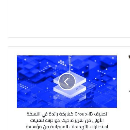
ت
ص
ن
ي
ف
G
r
o
u
تصنيف Group-IB كشركة رائدة في النسخة
p
-
الأولى من تقرير ماجيك كوادرنت لتقنيات
I
استخبارات التهديدات السيبرانية من مؤسسة