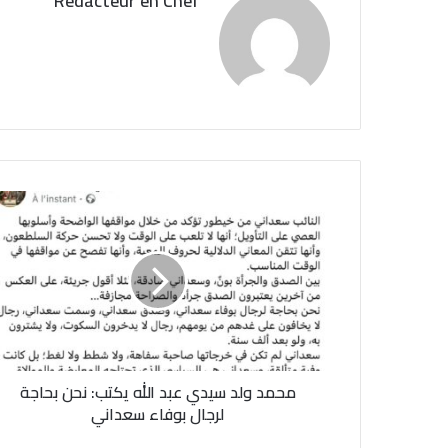
Redacteur en Chef
م
ح
م
د
و
ل
د
س
ي
محمد ولد سيدي عبد الله يكتب: نحن بحاجة
د
ي
لرجال بوفاء سعداني
ع