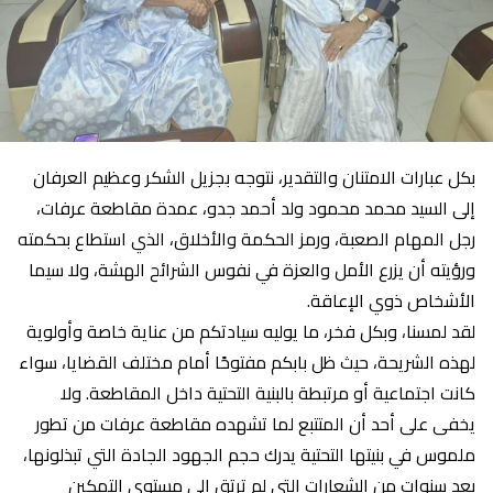
بكل عبارات الامتنان والتقدير، نتوجه بجزيل الشكر وعظيم العرفان
إلى السيد محمد محمود ولد أحمد جدو، عمدة مقاطعة عرفات،
رجل المهام الصعبة، ورمز الحكمة والأخلاق، الذي استطاع بحكمته
ورؤيته أن يزرع الأمل والعزة في نفوس الشرائح الهشة، ولا سيما
الأشخاص ذوي الإعاقة.
لقد لمسنا، وبكل فخر، ما يوليه سيادتكم من عناية خاصة وأولوية
لهذه الشريحة، حيث ظل بابكم مفتوحًا أمام مختلف القضايا، سواء
كانت اجتماعية أو مرتبطة بالبنية التحتية داخل المقاطعة. ولا
يخفى على أحد أن المتتبع لما تشهده مقاطعة عرفات من تطور
ملموس في بنيتها التحتية يدرك حجم الجهود الجادة التي تبذلونها،
بعد سنوات من الشعارات التي لم ترتقِ إلى مستوى التمكين