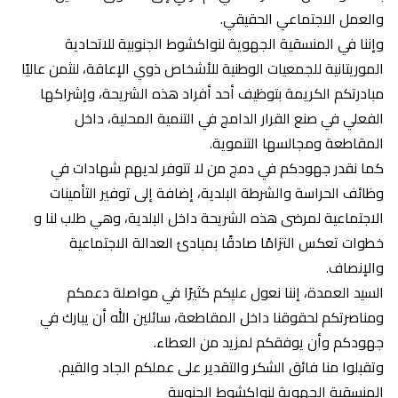
والعمل الاجتماعي الحقيقي.
وإننا في المنسقية الجهوية لنواكشوط الجنوبية للاتحادية
الموريتانية للجمعيات الوطنية للأشخاص ذوي الإعاقة، لنثمن عاليًا
مبادرتكم الكريمة بتوظيف أحد أفراد هذه الشريحة، وإشراكها
الفعلي في صنع القرار الدامج في التنمية المحلية، داخل
المقاطعة ومجالسها التنموية.
كما نقدر جهودكم في دمج من لا تتوفر لديهم شهادات في
وظائف الحراسة والشرطة البلدية، إضافة إلى توفير التأمينات
الاجتماعية لمرضى هذه الشريحة داخل البلدية، وهي طلب لنا و
خطوات تعكس التزامًا صادقًا بمبادئ العدالة الاجتماعية
والإنصاف.
السيد العمدة، إننا نعول عليكم كثيرًا في مواصلة دعمكم
ومناصرتكم لحقوقنا داخل المقاطعة، سائلين الله أن يبارك في
جهودكم وأن يوفقكم لمزيد من العطاء.
وتقبلوا منا فائق الشكر والتقدير على عملكم الجاد والقيم.
المنسقية الجهوية لنواكشوط الجنوبية