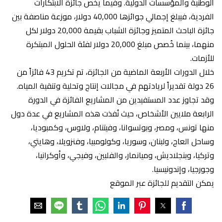
الوطنية والمؤسسات الدولية. وفيما يخص جائزة الابتكارات
الفردية، فيبلغ إجمالي جوائزها 40,000 دولار، موزعة مناصفة بين
جائزة الباحث المتميز وجائزة الشباب بقيمة 20,000 دولار لكل
منهما، بينما خُصص مبلغ 20,000 دولار لفئة الحلول المبتكرة
للأزمات.
خلال الدورات الأربعة الماضية من الجائزة، تم تكريم 43 فائزاً من
26 دولة تقديراً لريادتهم في مجالات إنتاج وتحلية وتنقية المياه.
وقد تجاوز عدد المستفيدين من المشاريع الفائزة في الدورة
الرابعة ملايين الأشخاص، حيث نُفذت هذه المشاريع في عدة دول
منها تونس، ومصر، وبوتسوانا، وفيتنام، ولاوس، وكمبوديا،
وساحل العاج، ولبنان، وسوريا، وكولومبيا، وفنزويلا، وهايتي،
وتركيا، وبنجلاديش، وميانمار، والفلبين، وفيجي، وأوكرانيا،
وجورجيا، وإندونيسيا.
يمكن التقديم للجائزة عبر الموقع