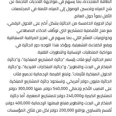
الطاقة المتجددة، بما يسهم في مواجهة التحديات الناجمة عن
شح المياه وتحسين الوصول إلى المياه الآمنة في المجتمعات
الأقل نمواً حول العالم.
تركز الدورة الخامسة من الجائزة بشكل أكبر على التحول الرقمي،
مع منح الأفضلية للمشاريع التي توظّف الذكاء الاصطناعي
وخوارزميات التعلّم الآلي، بما يسهم في تعزيز المراقبة الاستباقية
ورفع الكفاءة التشغيلية. ويؤكد هذا التوجه دور الجائزة في
مواكبة المتطلبات الإنسانية والتطورات التقنية.
تضم الجائزة أربع فئات رئيسة: “جائزة المشاريع المبتكرة”، و”جائزة
الابتكار في البحث والتطوير”، و”جائزة الابتكارات الفردية”، و”جائزة
الحلول المبتكرة للأزمات”. وتبلغ القيمة الإجمالية لجميع فئات
الجائزة مليون دولار أمريكي. وتستحوذ جائزة المشاريع المبتكرة
على النصيب الأكبر بإجمالي 540,000 دولار، منها 300,000 دولار
للمشاريع الكبيرة و240,000 دولار للمشاريع الصغيرة. أما جائزة
الابتكار في البحث والتطوير فتبلغ قيمتها الإجمالية 400,000 دولار،
تُقسم بالتساوي بواقع 200,000 دولار لكل من فئتي المؤسسات