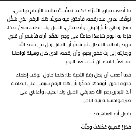
ما أصعب فراق الأعزّاء ! كلما تصفَّحتُ قائمة الأرقام بهاتفي،
توقّف بصري عند رقمه، فأحدّق فيه طويلًا؛ ذلك الرقم الذي شكَّل
جسرًا ربطني بأعزِّ إخوتي وأصدقائي، الخليل ولد الطيب، سنينَ عددًا،
فإذا به اليوم شاهدًا صامتًا على وجع الفَقْدِ. أراه فأشعر أن قلبي
ينهض ليطلب الاتصال، ثم يتذكّر أن الخليل رحلَ في حفظ الله
ورعايته إلى ربٍّ غفورٍ رحيم، وأن رقمه، الذي كان وسيلة تواصلنا
عند تعذّر اللقاء، لن يُجاب بعد اليوم.
فما أصعب أن يظل رقمُ الأحبة حيًا؛ كلما حاول الوقت إطفاء
جذوة الحزن، أوقدها مذكّرًا بأن هذا الرقم سيبقى على الصامت
أبدَ الآبدين.رحم اللهُ صديقي الخليل ولد الطيب، وأعانني على
صبره،واحتسابه بنية الاجر.
يقول أبو العتاهية :
فكلُّ مُصيبةٍ عَظُمَتْ وجَلَّتْ