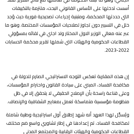
أسست تدخلها على الأساس القانوني البحت، ملتزمة بالتكييفات
التي حددتها المحكمة، ومتبنية إجراءات تصحيحية فورية حيث وُجد
خلل في التسيير دون تجاوز لصلاحيات المؤسسات المختصة. وهو ما
عبر عنه معالي الوزير الاول المختار ولد اجاي في لقائه بمسؤولي
القطاعات الحكومية والهيئات التي شملها تقرير محكمة الحسابات
2022-2023.
إن هذه المقاربة تعكس التوجه الاستراتيجي الصارم للدولة في
مكافحة الفساد، المبني على سيادة القانون واحترام المؤسسات،
وعلى قناعة راسخة بأن الإصلاح الحقيقي لا يتحقق إلا في ظل
منظومة مؤسسية متماسكة تعمل بمعايير الشفافية والإنصاف.
ويُسجَّل لهذا العهد أنه شهد إطلاق أول استراتيجية وطنية شاملة
لمكافحة الفساد، تم إعدادها في إطار تشاوري واسع ضم مختلف
القطاعات الحكومية والهيئات الرقابية والمجتمع المدني