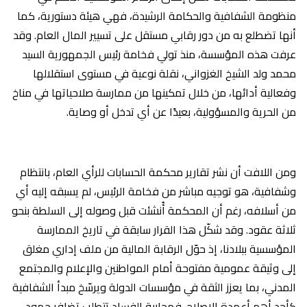
منظومة الشفافية والحكامة الرشيدة، فهي هيئة دستورية، كما
أنها تضطلع به من دور رقابي مستقل على تسيير المال العام. وقد
عرفت هذه المؤسسة، منذ تولي فخامة رئيس الجمهورية السيد
محمد ولد الشيخ الغزواني، نقلة نوعية في مستوى استقلالها
وفعالية أدائها، من خلال تمكينها من ممارسة صلاحياتها في مناخ
من الحرية والمسؤولية، بعيدًا عن أي تدخل أو وصاية.
ومن اللافت أن نشر تقارير محكمة الحسابات للرأي العام، بانتظام
وشفافية، هو توجيه مباشر من فخامة الرئيس، لم يسبقه إليه أي
من أسلافه، رغم أن المحكمة أُنشئت قبل وصوله إلى السلطة بنحو
ثلاثة عقود. وقد شكّل هذا القرار سابقة في تاريخ الممارسة
المؤسسية ببلادنا، إذ حوّل الرقابة المالية من ملف إداري مغلق
إلى وثيقة عمومية مفتوحة أمام المواطنين والإعلام والمجتمع
المدني، بما يعزز الثقة في مؤسسات الدولة ويرسّخ مبدأ الشفافية
كأحد أهم أعمدة الإصلاح. فمحاربة الفساد تتطلب تضافر جهود