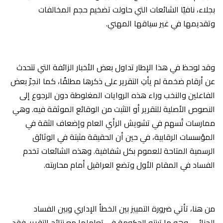
بجلاء، نافيًا الشائعات التي حاولت تضخيم حجم المخالفات
وتقديمها في غير سياقها المهني.
وقد لوحظ في هذا الإطار تداول بعض الأخبار الزائفة التي تتحدث
عن أرقام ضخمة لم يأتِ التقرير على ذكرها مطلقًا، كما انجرّ بعض
الفاعلين والنخب وراء هذه الروايات المغلوطة دون الرجوع إلى
النصوص الأصلية للتقرير أو التثبت من الوقائع الموثقة فيه. وهي
ممارسات تُسهم في تشويش الرأي العام وإضعاف الثقة في
المؤسسات الرقابية، في حين أن الحقيقة مثبتة في الوثائق
الرسمية المتاحة للعموم بكل شفافية. وهذه الشائعات تخدم
الفساد في المقام الأول وتضع العراقيل أمام محاربته.
من هنا، تأتي ضرورة التمييز بين الخطأ الإداري وبين الفساد
الجنائي، وهو ما تبنته الحكومة في تعاملها مع نتائج التقرير. فقد