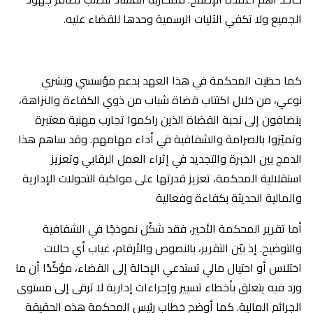
الجميع ولا تكفي الآليات الرسمية وحدها للقضاء عليه.
كما حظيت المحكمة في هذا العهد بدعم مؤسسي وبشري
نوعي، من خلال اكتتاب قضاة شباب من ذوي الكفاءة والنزاهة،
ينضافون إلى نخبة القضاة الذين راكموا تجارب مهنية معتبرة
وتميّزوا بالصرامة والشفافية في أداء مهامهم. وقد ساهم هذا
الدمج بين الخبرة والتجديد في إثراء العمل الرقابي وتعزيز
استقلالية المحكمة، تعزيز قدرتها على مواكبة التحولات الإدارية
والمالية الحديثة بكفاءة وفعالية
أما تقرير المحكمة الأخير، فقد شكّل نموذجًا في الشفافية
والتوضيح. إذ بيّن التقرير، بالنصوص والأرقام، غياب أي حالات
اختلاس أو احتيال مالي تستدعي الإحالة إلى القضاء، مؤكّدًا أن ما
ورد فيه يتعلق بأخطاء تسيير وإجراءات إدارية لا ترقى إلى مستوى
الجرائم المالية. كما أوضح خطاب رئيس المحكمة هذه الحقيقة