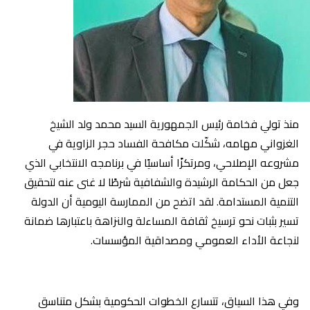
منذ تولي فخامة رئيس الجمهورية السيد محمد ولد الشيخ
الغزواني مهامه، شكّلت مكافحة الفساد حجر الزاوية في
مشروعه الإصلاحي، ومرتكزًا أساسيًا في برنامجه الانتخابي الذي
جعل من الحكامة الرشيدة والشفافية شرطًا لا غنى عنه لتحقيق
التنمية المستدامة. لقد اتضح من الممارسة اليومية أن الدولة
تسير بثبات نحو ترسيخ ثقافة المساءلة والنزاهة باعتبارها ضمانة
لنجاعة الأداء العمومي ومصداقية المؤسسات.
وفي هذا السياق، تتسارع الخطوات الحكومية بشكل متناسق