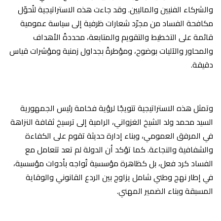
والشركاء الفنيين والماليين. وقد جاءت هذه الاستراتيجية لتُحوّل
مكافحة الفساد من مجرّد شعارات ظرفية إلى سياسة عمومية
قائمة على التخطيط والتقويم والمتابعة، محددةً الأهداف
والمحاور والآليات بوضوح، ومؤطرةً بجداول زمنية ومؤشرات قياس
دقيقة.
وتمثل هذه الاستراتيجية تتويجًا لرؤية فخامة رئيس الجمهورية
السيد محمد ولد الشيخ الغزواني، الرامية إلى ترسيخ ثقافة النزاهة
في المرفق العمومي، وبناء إدارة حديثة تقوم على الكفاءة
والشفافية والنجاعة. كما تؤكد أن الدولة لم تعد تتعامل مع
الفساد كرد فعل، بل كظاهرة مؤسسية تُواجه بأدوات مؤسسية،
في إطار نهج وطني شامل يزاوج بين الردع القانوني والوقاية
المسبقة وبناء الضمير المهني.