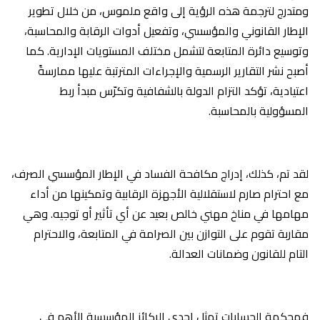
ومتدرج لترجمة هذه الرؤية إلى واقع ملموس، من خلال تطوير
الإطار القانوني والمؤسسي، وتفعيل أدوات الرقابة والمحاسبة،
وتوسيع دائرة المتابعة لتشمل مختلف المستويات الإدارية. كما
أصبح نشر التقارير الرسمية والإجراءات المترتبة عليها ممارسةً
اعتيادية، تؤكد التزام الدولة بالشفافية وتكرّس مبدأ ربط
المسؤولية بالمحاسبة.
لقد تم، كذلك، إدراج مكافحة الفساد في الإطار المؤسسي الصرف،
مع احترام صارم لاستقلالية الأجهزة الرقابية وتمكينها من أداء
مهامها في مناخ مهني خالص بعيد عن أي تأثير أو توجيه. وهي
مقاربة تقوم على التوازن بين الصرامة في المتابعة، والاحترام
التام للقانون وضمانات العدالة.
فمحكمة الحسابات تمثل إحدى الركائز المؤسسية الأهم في