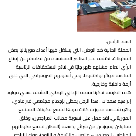
السيد الرئيس،
الحملة الحالية ضد الوطن، التي يستغل فيها أعداء موريتانيا بعض
المكونات، تكشف عجز العناصر المستفيدة من نظامكم عن إقناع
الرأي العام. فشلهم ظهر جليًا في نتائج الاستحقاقات الرئاسية
الماضية بدوائر نواكشوط، وفي أسلوبهم البيروقراطي الذي خلق
أزمة داخلية وخارجية.
هذه الظرفية تذكرنا بقيمة الإداري الوطني المثقف سيدي مولود
إبراهيم همدات . هذا الرجل يحظى بإجماع مجتمعي غير عادي،
وهو شخصية محورية كانت مرجعًا لجميع مكونات المجتمع
الموريتاني. لقد عمل على تسوية مطالب المراجعين، وخلق
مقاولين وموردين من شرائح واسعة (البيظان لجميع مكوناتهم
الحراطين، المعلمين،، والعرب والشرفة و الزنوج)، ووزع الأراضي