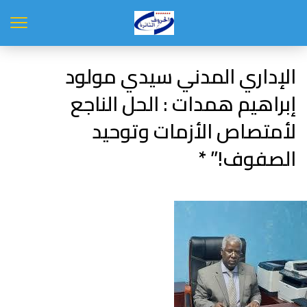
الإداري المدني سيدي مولود
إبراهيم همدات : الحل الناجع
لأمتصاص الأزمات وتوحيد
الصفوف!” *