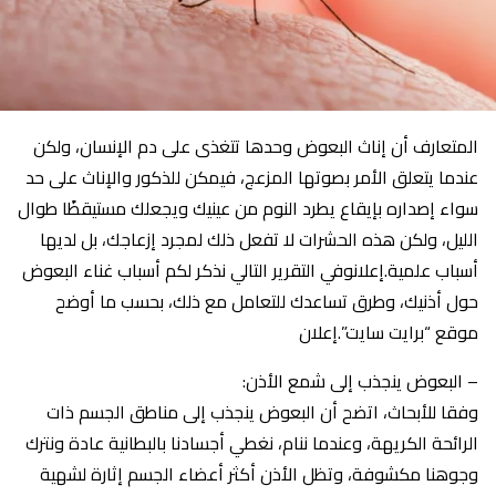
المتعارف أن إناث البعوض وحدها تتغذى على دم الإنسان، ولكن
عندما يتعلق الأمر بصوتها المزعج، فيمكن للذكور والإناث على حد
سواء إصداره بإيقاع يطرد النوم من عينيك ويجعلك مستيقظًا طوال
الليل، ولكن هذه الحشرات لا تفعل ذلك لمجرد إزعاجك، بل لديها
أسباب علمية.إعلانوفي التقرير التالي نذكر لكم أسباب غناء البعوض
حول أذنيك، وطرق تساعدك للتعامل مع ذلك، بحسب ما أوضح
موقع “برايت سايت”.إعلان
– البعوض ينجذب إلى شمع الأذن:
وفقا للأبحاث، اتضح أن البعوض ينجذب إلى مناطق الجسم ذات
الرائحة الكريهة، وعندما ننام، نغطي أجسادنا بالبطانية عادة ونترك
وجوهنا مكشوفة، وتظل الأذن أكثر أعضاء الجسم إثارة لشهية