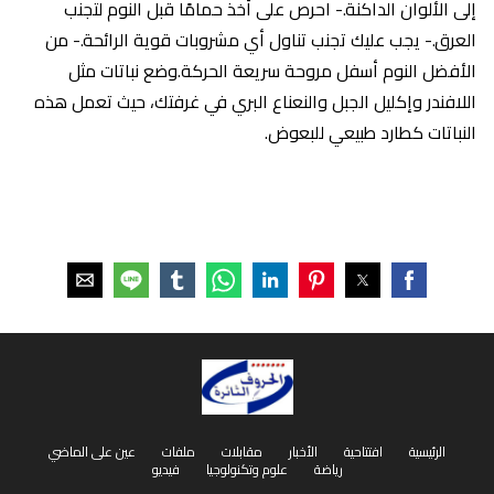
إلى الألوان الداكنة.- احرص على أخذ حمامًا قبل النوم لتجنب
العرق.- يجب عليك تجنب تناول أي مشروبات قوية الرائحة.- من
الأفضل النوم أسفل مروحة سريعة الحركة.وضع نباتات مثل
اللافندر وإكليل الجبل والنعناع البري في غرفتك، حيث تعمل هذه
النباتات كطارد طبيعي للبعوض.
الرئيسية
افتتاحية
الأخبار
مقابلات
ملفات
عين على الماضي
رياضة
علوم وتكنولوجيا
فيديو