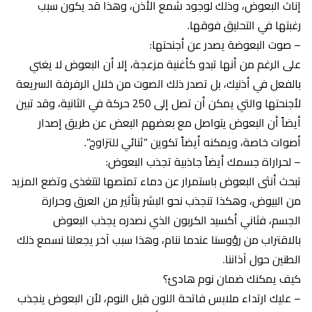
إناث البعوض، وذلك لوجود شمع الأذن، وهذا قد يكون سبب
رغبتها في التحليق فوقها.
– صوت البعوضة يصدر عن أجنحتها:
على الرغم من أنها تبدو كأغنية مزعجة، إلا أن البعوض لا يغني
بالفعل في أذنيك، بل تصدر ذلك الصوت من خلال الرفرفة السريعة
لأجنحتها والتي يمكن أن تصل إلى 250 حركة في الثانية، وقد تبين
أيضاً أن البعوض يتواصل مع بعضهم البعض عن طريق إصدار
أصوات خاصة، ويمكنه أيضاً تكوين “ثنائي للتزاوج”.
– لحراراة جسمك أيضاً جاذبية تجذب البعوض:
تبحث أنثى البعوض باستمرار عن دماء تمتصها لتتغذى وتضع المزيد
من البيوض، وهكذا تنجذب نحو البشر بتأثير من العرق وحرارة
الجسم، فثاني أكسيد الكربون الذي نصدره يجذب البعوض
بالاقتراب من رؤوسنا عندما ننام، وهذا سبب آخر يجعلنا نسمع ذلك
الطنين حول آذاننا.
كيف يمكنك ضمان نوم هادئ؟
– عليك ارتداء ملابس فاتحة اللون قبل النوم، لأن البعوض ينجذب