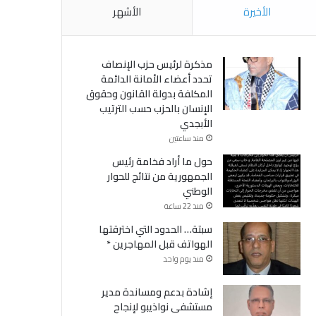
الأخيرة
الأشهر
مذكرة لرئيس حزب الإنصاف
تحدد أعضاء الأمانة الدائمة
المكلفة بدولة القانون وحقوق
الإنسان بالحزب حسب الترتيب
الأبجدي
منذ ساعتين
حول ما أراد فخامة رئيس
الجمهورية من نتائج للحوار
الوطني
منذ 22 ساعة
سبتة… الحدود التي اخترقتها
الهواتف قبل المهاجرين *
منذ يوم واحد
إشادة بدعم ومساندة مدير
مستشفى نواذيبو لإنجاح