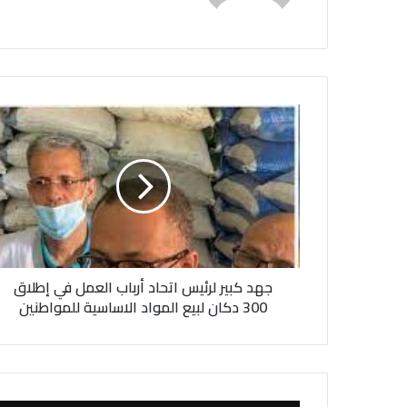
ج
ه
د
ك
ب
ي
ر
ل
ر
جهد كبير لرئيس اتحاد أرباب العمل في إطلاق
ئ
ي
300 دكان لبيع المواد الاساسية للمواطنين
س
ا
ت
ح
ا