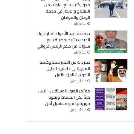
مدو يكتب: سبع سنوات من
الانفتاح والانجاز في خدمة
الوطن والمواطن
منذ 4 أيام
د. محمد عبد الله ولد امبارك ولد
الحيدب يشيد بحصيلة سبع
سنوات من حكم الرئيس غزواني
منذ 5 أيام
ذكريات عن الأمير حمد وحُلْمه
الموريتاني / الشيخ الخليل
النحوي / الجزء الأول
منذ أسبوعين
مؤتمر العبور للمستقبل.. رئيس
مُلِمّ بكل الملفات ويقود
موريتانيا نحو مستقبل آمن
منذ أسبوعين