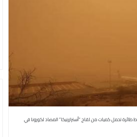
طائرة تحمل كميات من لقاح “أسترازرنيكا” المضاد لكورونا في