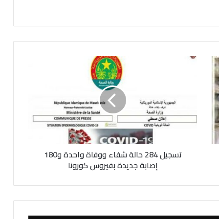
ت
س
ج
ي
ل
2
8
4
ح
تسجيل 284 حالة شفاء ووفاة واحدة و180
ا
ل
إصابة جديدة بفيروس كورونا
ة
ش
ف
ا
ء