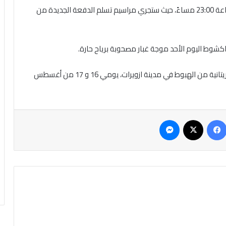
وأضاف المصدر أن هبوط الطائرة في المطار تأجل إلى الساعة 23:00 مساءً، حيث ستجري مراسيم تسلم الدفعة الجديدة من
شوط اليوم الأحد موجة غبار مصحوبة برياح حارة.
و منعت الأحوال الجوية السيئة طائرة تابعة للخطوط الموريتانية من الهبوط في مدينة ازويرات، يومي 16 و 17 من أغسطس
فيسبوك
‫X
ماسنجر