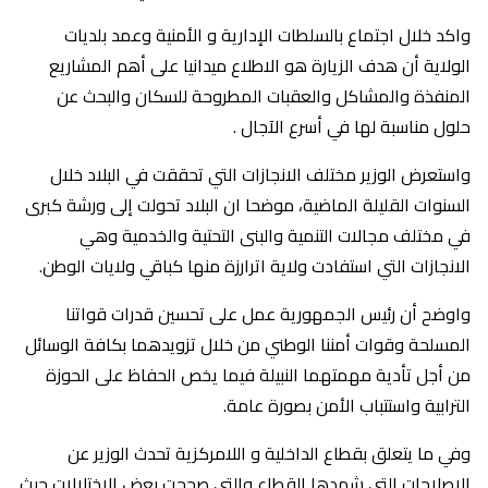
واكد خلال اجتماع بالسلطات الإدارية و الأمنية وعمد بلديات
الولاية أن هدف الزيارة هو الاطلاع ميدانيا على أهم المشاريع
المنفذة والمشاكل والعقبات المطروحة للسكان والبحث عن
حلول مناسبة لها في أسرع الآجال .
واستعرض الوزير مختلف الانجازات التي تحققت في البلاد خلال
السنوات القليلة الماضية، موضحا ان البلاد تحولت إلى ورشة كبرى
في مختلف مجالات التنمية والبنى التحتية والخدمية وهي
الانجازات التي استفادت ولاية اترارزة منها كباقي ولايات الوطن.
واوضح أن رئيس الجمهورية عمل على تحسين قدرات قواتنا
المسلحة وقوات أمننا الوطني من خلال تزويدهما بكافة الوسائل
من أجل تأدية مهمتهما النبيلة فيما يخص الحفاظ على الحوزة
الترابية واستتباب الأمن بصورة عامة.
وفي ما يتعلق بقطاع الداخلية و اللامركزية تحدث الوزير عن
الاصلاحات التي شهدها القطاع والتي صححت بعض الاختلالات حيث