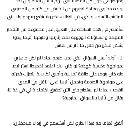
وموضوعي حول كل القضايا التي تهم الشأن العام وأن يجد
رواده محتوى ومادة تغنيهم عن الخوض في كثير من المحتوي
المنتشر، للأسف، والذي، في الغالب، يضر ولا ينفع ويهدم ولا يبني.
سأقتصر في هذه السانحة على التعليق على مجموعة من الأفكار
المهمة والتساؤلات الوجيهة تمت إثارتها وطرحها (فيما يبدو)
بشكل متكرر من خلال ما دار من نقاش.
１- أولا: أليس السؤال الذي يجب طرحه لماذا لم نكن جاهزين
لمواجهة وضعية كهذه؟ لو كان البلد اعتمد تخطيطا استراتيجيا
ولو كان يتوفر على طاقة تخزينية وأخرى تكريرية، لتعززت قدرته
على مواجهة الصدمة وتحمل أثرها (على الأقل في المدى
القصير). لماذا لم نستطع حتى الآن تحقيق اكتفاء ذاتي في غذائنا،
يقلل من تأثرنا بالأسواق الخارجية؟
أتفق تماما مع هذا الطرح، لكن أستسمح في إبداء ملاحظتين: