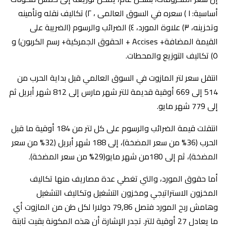
أساسية: I ) سعره في السوق العالمى ، ٢) تكاليف نقله وتأمينه
وتخزينه، ٣) علاوة المورد، ٤) الضرائب والرسوم (الضريبة على
القيمة المضافة+ Accises + الحقوق الجمركية+ رسم الكربون) و
٥) تكاليف التوزيع والمحطات.
انتقل سعر لتر المازوت في السوق العالمي قبل بداية الحرب من
514 إلى 669 أوقية قديمة للتر شهر مارس إلى 812 شهر أبريل ثم
إلى 779 شهر مايو.
انتقلت قيمة الضرائب والرسوم على كل لتر من 184 أوقية ما قبل
الحرب (36% من سعر المضخة)، إلى 188 شهر أبريل (32% من سعر
المضخة)، ثم إلى 180من شهر مايو(29% من سعر المضخة).
أما حقوق المورد، والتي تغطي عدة مصاريف منها تكاليف
المخزون الاستراتيجي ومخزون التشغيل وتكاليف التشغيل
وهامش ربح المورد فتصل 79,86 دولارا لكل طن من المازوت أي
ما يعادل 27 أوقية للتر. تجدر الإشارة أن هذه المكونة بقيت ثابتة