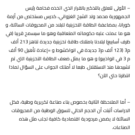
– الأولى تتعلق بالتذكير بالقرار الذي اتخذه فخامة رئيس
الجمهورية محمد ولد الشيخ الغزواني، كدرس مستخلص من أزمة
كورانا، بمضاعفة الطاقة التخزينية للبلاد من المحروقات السائلة، و
هو ما عملت عليه حكوماته المتعاقبة وهو ما سيسمح قريبا (في
ظرف أسابيع) لبلادنا بامتلاك طاقة تخزينية جديدة تناهز 213 ألف
م3 (123 ألف م3 جديدة في انواكشوط و =إعادة تأهيل 90 ألف
م 3 في انواذيبو) و هو ما يمثل ضعف الطاقة التخزينية التي تم
تشييدها منذ الاستقلال. طبعا لا أمتلك الجواب على السؤال لماذا
انتظرنا حتي الآن؟
– أما الملاحظة الثانية بخصوص بناء صناعة تكريرية وطنية، فكل
الدراسات أثبتت أن الحجم الحالي للسوق الوطنية من المحروقات
السائلة لا يضمن مردودية اقتصادية كافية لجلب مثل هذه
الصناعات.