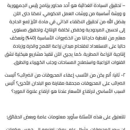
– تحقيق السيادة الغذائية هو أحد محاور برنامج رئيس الجمهورية
و ورشة أساسية من ورشات العمل الحكومي. تمكنا حتى الآن
بفضل الله من تحقيق الاكتفاء الذاتي في مادة الأرز (مع الحاجة
إلى تحسين المردودية وخفض تكلفة الإنتاج)، وتحقيق مستوى
معتبر من تغطية حاجاتنا من الخضروات الأساسية (40%) ونعكف
حاليا على الاستعداد لاقتحام ميدان زراعة القمح والذرة وزيادة
إنتاجية الزراعة المطرية. كما يجري الآن تنفيذ مشاريع هيكلية لشق
القنوات الزراعية واستصلاح المساحات وجلب الكهرباء والطرق.
٢- ثانيا: ألم يكن من الأنسب إعفاء المحروقات من الضرائب؟ أليست
الضرائب على المحروقات مجحفة مقارنة مع البلدان الأخرى؟ أليس
السبب الأساسي لارتفاع الأسعار عندنا هو ارتفاع علاوة المورد؟
للتعليق على هذه الأسئلة سأورد معلومات عامة وبعض الحقائق؛
إن سعر المحروقات، بشكل عام، يمكن توزيعه إلى خمس مكونات