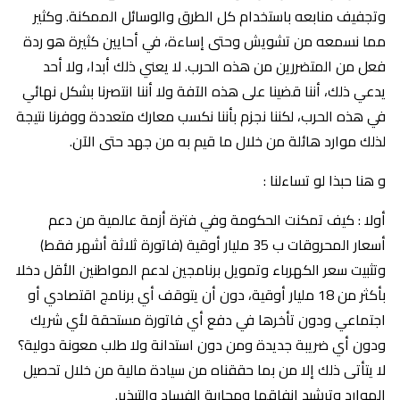
وتجفيف منابعه باستخدام كل الطرق والوسائل الممكنة. وكثير
مما نسمعه من تشويش وحتى إساءة، في أحايين كثيرة هو ردة
فعل من المتضررين من هذه الحرب. لا يعني ذلك أبدا، ولا أحد
يدعي ذلك، أننا قضينا على هذه الآفة ولا أننا انتصرنا بشكل نهائي
في هذه الحرب، لكننا نجزم بأننا نكسب معارك متعددة ووفرنا نتيجة
لذلك موارد هائلة من خلال ما قيم به من جهد حتى الآن.
و هنا حبذا لو تساءلنا :
أولا : كيف تمكنت الحكومة وفي فترة أزمة عالمية من دعم
أسعار المحروقات ب 35 مليار أوقية (فاتورة ثلاثة أشهر فقط)
وتثبيت سعر الكهرباء وتمويل برنامجين لدعم المواطنين الأقل دخلا
بأكثر من 18 مليار أوقية، دون أن يتوقف أي برنامج اقتصادي أو
اجتماعي ودون تأخرها في دفع أي فاتورة مستحقة لأي شريك
ودون أي ضريبة جديدة ومن دون استدانة ولا طلب معونة دولية؟
لا يتأتى ذلك إلا من بما حققناه من سيادة مالية من خلال تحصيل
الموارد وترشيد إنفاقها ومحاربة الفساد والتبذير.