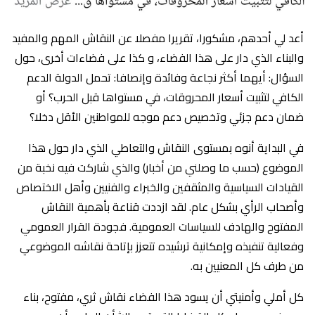
أعد لي أحدهم، مشكورا، تقريرا مفصلا عن النقاش المهم والمفيد
والبناء الذي دار على هذا الفضاء، و كذا على فضاءات أخرى، حول
السؤال: أيهما أكثر نجاعة وفائدة وإنصافا: تحمل الدولة الدعم
الكافي لتثبيت أسعار المحروقات، في مستواها قبل الحرب؟ أو
ضمان دعم جزئي وتخصيص دعم موجه للمواطنين الأقل دخلا؟
في البداية أنوه بمستوى النقاش والتعاطي الذي دار حول هذا
الموضوع (حسب ما وصلني من أخبار) والذي شاركت فيه نخبة من
القيادات السياسية والمثقفين والخبراء والفنيين وأهل الاختصاص
وأصحاب الرأي بشكل عام. لقد ازددت قناعة بأهمية النقاش
المفتوح والهادف للسياسات العمومية. فجودة القرار العمومي
وفعالية تنفيذه وإمكانية ترشيده تتعزز بإتاحة نقاشه الموضوعي
من طرف كل المعنيين به.
كل أملي وأمنيتي أن يسود هذا الفضاء نقاش ثري، مفتوح، بناء