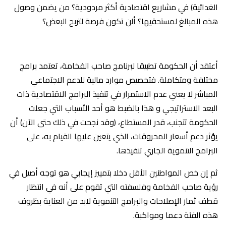
الغدائية) في مشاريع اقتصادية أكثر مردودية؟ من يضمن وصول
هذه المبالغ لمستحقيها؟ ألن تكون فرصة لتربح البعض؟
أعتقد أن الحكومة تطبيقا لبرنامج صاحب الفخامة، تعتمد برامج
مختلفة ومتكاملة. فتخصيص موارد مالية للدعم الاجتماعي
المباشر لا يعني عدم الاستمرار في تنفيذ البرامج الاقتصادية ذات
البعد الاستراتيجي و هذا بالضبط هو أحد الأسباب التي جعلت
الحكومة تتجنب، قدر المستطاع، (وقد نجحت في ذلك حتى الآن) أن
يؤثر دعم أسعار المحروقات، الذي يتعين عليها القيام به، على
البرامج التنموية الجاري تنفيذها.
ثم إن خص المواطنين الأقل دخلا بتمييز إيجابي هو توجه أصيل في
رؤية صاحب الفخامة وفلسفته التي تقوم على أنه في انتظار
قطف ثمار الإصلاحات والبرامج التنموية لابد من العناية بظروف
هذه الفئة دعما ومواكبة.