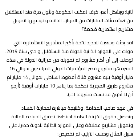
ثانيا: وبشكل أعم، كيف تمكنت الحكومة ولأول مرة منذ الاستقلال
من تعبئة مئات المليارات من الموارد الذاتية و توجيهها لتمويل
مشاريع استثمارية ضخمة؟
لقد بحثت وسعيت لتحديد لائحة بأكبر المشاريع الاستثمارية التي
مولت على الموارد الذاتية للدولة منذ الاستقلال و حتى سنة 2019.
توصلت إلى أن أكبر مشروع تم تمويله من ميزانية الدولة في هذه
الفترة هو مشروع قصر المؤتمرات الدولي المرابطون بحوالي 16
مليار أوقية يليه مشروع قناة آفطوط الساحلي بحوالي 14 مليار ثم
مشروع طريق المجرية تجكجة بما يناهز 10 مليارات أوقية (أرجو
أن لا أكون قد نسيت مشروعا آخر).
في عهد صاحب الفخامة، وكنتيجة مباشرة لمحاربة الفساد
وتحصيل حقوق الخزينة العامة استطعنا تحقيق السيادة المالية
وتمويل مشاريع عملاقة وعلى الموارد الذاتية للدولة حصرا. على
سبيل المثال وحسب الترتيب تم تخصيص: