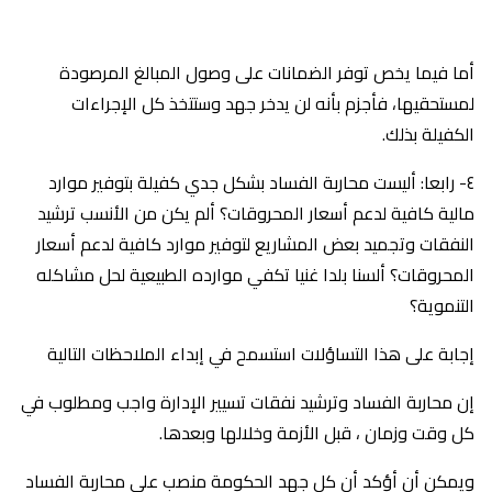
أما فيما يخص توفر الضمانات على وصول المبالغ المرصودة
لمستحقيها، فأجزم بأنه لن يدخر جهد وستتخذ كل الإجراءات
الكفيلة بذلك.
٤- رابعا: أليست محاربة الفساد بشكل جدي كفيلة بتوفير موارد
مالية كافية لدعم أسعار المحروقات؟ ألم يكن من الأنسب ترشيد
النفقات وتجميد بعض المشاريع لتوفير موارد كافية لدعم أسعار
المحروقات؟ ألسنا بلدا غنيا تكفي موارده الطبيعية لحل مشاكله
التنموية؟
إجابة على هذا التساؤلات استسمح في إبداء الملاحظات التالية
إن محاربة الفساد وترشيد نفقات تسيير الإدارة واجب ومطلوب في
كل وقت وزمان ، قبل الأزمة وخلالها وبعدها.
ويمكن أن أؤكد أن كل جهد الحكومة منصب على محاربة الفساد