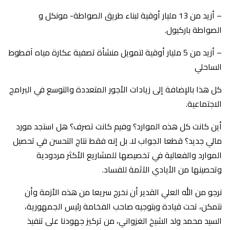
– أزيد من 13 مليار أوقية لبناء طريق الصواطة- مونكل و
الصواطة باركيول.
– أزيد من 5 مليار أوقية لتمويل منشأة تصفية عكارة مياه آفطوط
الساحلي
كل هذا بالإضافة إلى زيادات الأجور المتعددة والتوسع في البرامج
الاجتماعية.
أين كانت كل هذه الموارد؟ وفيم كانت تصرف؟ هل استجد مورد
مالي جديد؟ قطعا الجواب لا. بل إنه فقط نتاج التحسن في تحصيل
الموارد والفعالية في تخصيصها للمشاريع الأكثر مردودية
وتحصينها من الأيادي الآثمة للفساد.
نرجو من الله العلي القدير أن نخرج سريعا من هذه الأزمة وأن
نتمكن، تحت قيادة وبتوجيه صاحب الفخامة رئيس الجمهورية،
السيد محمد ولد الشيخ الغزواني، من تركيز جهودنا على تنفيذ