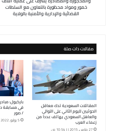
والمحجوزة والمصادرة يشرف على عملية اتلاف
ي
خمور ومواد محظورة بالتعاون مع السلطات
ي
القضائية والإدارية والأمنية بالولاية
ر
ا
ل
م
م
مقالات ذات صلة
ت
ل
ك
ا
ت
ا
ل
م
ج
باركيول: مبادر
م
المقاتلات السعودية تدك معاقل
في مسابقة دخو
د
الحوثيين لليوم الثاني على التوالي
/ صور
ة
والعاهل السعودي يهاتف عددا من
5 يوليو, 2022 | | 12:00 م
زعماء العرب
و
ا
27 مارس, 2015 | | 10:54 ص