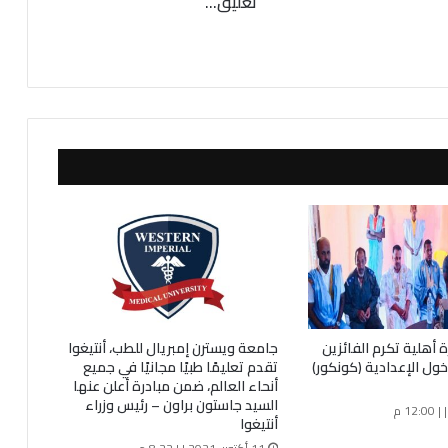
تعليق...
ا
ل
م
و
ر
ي
ت
ا
ن
ي
ي
ك
ت
ب
:
ت
ة أهلية تكرم الفائزين
جامعة ويسترن إمبريال للطب، أنتيغوا
ع
ل الإعدادية (كونكور)
تقدم تعليمًا طبيًا مجانيًا في جميع
ل
أنحاء العالم، ضمن مبادرة أعلن عنها
ي
السيد جاستون براون – رئيس وزراء
ق
أنتيغوا
ع