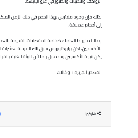
الزواحف والثدييات والطيور في غزو اليابسة.
لذلك فإن وجود مفترس بهذا الحجم في ذلك الزمن المبكر 
إلى أحجام عملاقة.
وغالبا ما يربط العلماء ضخامة المفصليات القديمة بالع
بالأكسجين، لكن برايركتوروس سبق تلك المرحلة بعشرات الم
يكن نتيجة الأكسجين وحده، بل ربما لأن البيئة الغنية بال
المصدر: الجزيرة + وكالات
شاركها