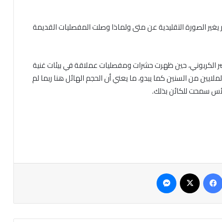
يغير الصورة التقليدية عن متى ولماذا وصلت المفصليات القديمة
صر الكربوني، حين ظهرت حشرات ومفصليات عملاقة في بيئات غنية
لايين من السنين كما يبدو، ما يعني أن الحجم الهائل هنا ربما لم
فرائس سمحت للكائن بذلك.
فيسبوك
‫X
ماسنجر