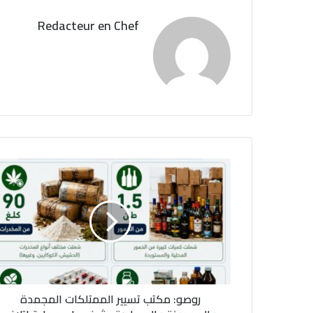
Redacteur en Chef
ر
و
ص
و
:
م
ك
ت
ب
روصو: مكتب تسيير الممتلكات المجمدة
ت
س