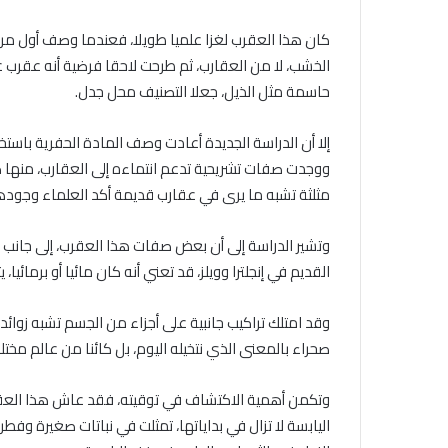
الخشب، لا من العقارب، ثم طرحت لاحقا فرضية أنه عقرب 
حاسمة مثل الذيل، جعلا التصنيف محل جدل.
إلا أن الدراسة الجديدة أعادت وصف المادة الحفرية باستخ
ووجدت صفات تشريحية تدعم انتماءه إلى العقارب، منها ك
مثلثة تشبه ما يرى في عقارب قديمة أكد العلماء وجوده
وتشير الدراسة إلى أن بعض صفات هذا العقرب، إلى جانب ال
القديم في إنجلترا وويلز، قد تعني أنه كان مائيا أو برمائيا، 
وقد امتلك تراكيب جانبية على أجزاء من الجسم تشبه زوائ
صحراء بالمعنى الذي نتخيله اليوم، بل كائنا من عالم مختل
وتكمن أهمية الاكتشاف في توقيته، فقد عاش هذا العقرب
اليابسة لا تزال في بداياتها، تمثلت في نباتات صغيرة وفط