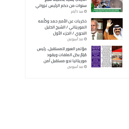
سنوات من حكم الرئيس غزواني
منذ 5 أيام
ذكريات عن الأمير حمد وحُلْمه
الموريتاني / الشيخ الخليل
النحوي / الجزء الأول
منذ أسبوعين
مؤتمر العبور للمستقبل.. رئيس
مُلِمّ بكل الملفات ويقود
موريتانيا نحو مستقبل آمن
منذ أسبوعين