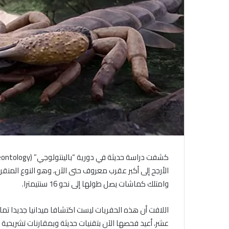
الأرجح إلى أكبر عقرب معروف حتى الآن، وهو النوع المنقر
وامتلك كماشات يصل طولها إلى نحو 16 سنتيمترا.
اللافت أن هذه الحفريات ليست اكتشافا ميدانيا جديدا ت
عشر، أعيد فحصها الآن بتقنيات حديثة وبمقارنات تشريحية 