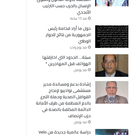
الإنسان بالحزب حسب الترتيب
الأبجدي
منذ 13 ساعة
حول ما أراد فخامة رئيس
الجمهورية من نتائج للحوار
الوطني
منذ يوم واحد
سبتة… الحدود التي اخترقتها
الهواتف قبل المهاجرين *
منذ يومين
إشادة بدعم ومساندة مدير
مستشفى نواذيبو لإنجاح
القوافل الصحية وحملة التبرع
بالدم المنظمة من طرف الأمانة
الدائمة المكلفة بالصحة في
حزب الإنصاف
منذ يومين
دراسة عالمية جديدة من Velo