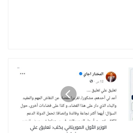
ا
ل
و
ز
ي
ر
ا
ل
أ
الوزير الأول الموريتاني يكتب: تعليق علي
و
ل