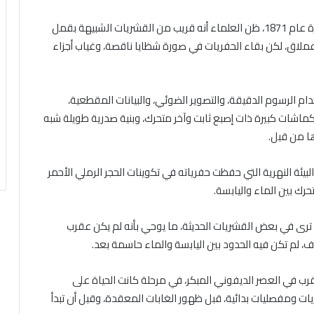
كان هذا العقرب لغزا علميا طويلا، فعندما وصف أول مرة عام 1871، ظن العلماء أنه قريب من القشريات الشبيهة بقمل
عملاق، لكن بقاء الحفريات في صورة شظايا ناقصة، وغياب أجزاء
دام الرسوم الدقيقة، والتصوير الضوئي، والبيانات المقطعية،
ماشات كبيرة ذات إصبع ثابت وآخر متحرك، وبنية صدرية طويلة شبه
ا من قبل.
بيئة النهرية التي حفظت حفرياته في تكوينات الحجر الرملي الأحمر
يتحرك بين الماء واليابسة.
د ترى في بعض القشريات الحديثة، ما يوحي بأنه لم يكن عقرب
ف، لم تكن فيه الحدود بين اليابسة والماء حاسمة بعد.
 في العصر الديفوني المبكر، في مرحلة كانت الحياة على
ريات ومفصليات بدائية، قبل ظهور الغابات المعقدة، وقبل أن تبدأ