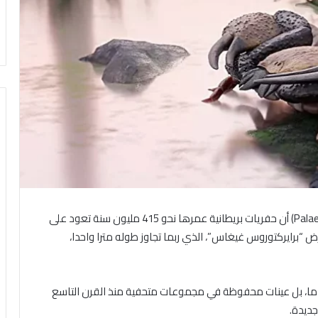
كشفت دراسة حديثة في دورية “بالينتولوجي” (Palaeontology) أن حفريات بريطانية عمرها نحو 415 مليون سنة تعود على
ض “برايركتوروس غيغاس”، الذي ربما تجاوز طوله مترا واحدا،
ماما، بل عينات محفوظة في مجموعات متحفية منذ القرن التاسع
جديدة.