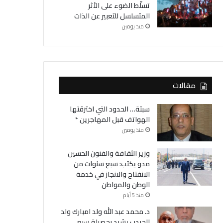
تسلّط الضوء على الأثر
المتسلسل للتعبير عن الذات
منذ يومين
مقالات
سبتة… الحدود التي اخترقتها
الهواتف قبل المهاجرين *
منذ يومين
وزير الثقافة والفنون الحسين
مدو يكتب: سبع سنوات من
الانفتاح والانجاز في خدمة
الوطن والمواطن
منذ 5 أيام
د. محمد عبد الله ولد امبارك ولد
الحيدب يشيد بحصيلة سبع