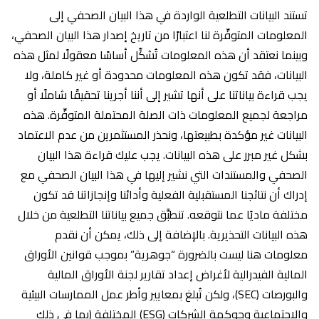
تستند البيانات التطلعية الواردة في هذا البيان الصحفي إلى
المعلومات المتوفِّرة لنا اعتبارًا من تاريخ إصدار هذا البيان الصحفي،
وبينما نعتقد أن هذه المعلومات تُشكِّل أساسًا معقولًا لمثل هذه
البيانات، فقد تكون هذه المعلومات محدودة أو غير كاملة، ولا
يجب قراءة بياناتنا على أنها تشير إلى أننا أجرينا تحقيقًا شاملًا أو
مراجعة لجميع المعلومات ذات الصلة المحتملة المتوفِّرة. هذه
البيانات غير مؤكدة بطبيعتها، ونحذر المستثمرين من عدم الاعتماد
بشكل غير مبرر على هذه البيانات. يجب عليك قراءة هذا البيان
الصحفي والمستندات التي نشير إليها في هذا البيان الصحفي مع
إدراك أن نتائجنا المستقبلية الفعلية وأدائنا وإنجازاتنا قد تكون
مختلفة ماديًا عما نتوقعه. تنطبَّق جميع بياناتنا التطلعية من خلال
هذه البيانات التحذيرية. بالإضافة إلى ذلك، يمكن أن نقدم
معلومات هنا ليست بالضرورة “جوهرية” بموجب قوانين الأوراق
المالية الفيدرالية لأغراض إعداد تقارير لجنة الأوراق المالية
والبورصات (SEC)، ولكن تُبلغ بمعايير وأطر عمل الممارسات البيئية
والاجتماعية وحوكمة الشركات (ESG) المختلفة (بما في ذلك