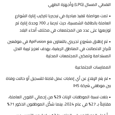
النفطي المسال (LPG) وأجهزة الطهي
• تمت مواصلة تنفيذ مبادرة في نيجيريا لتركيب إنارة الشوارع
العاملة بالطاقة الشمسية، حيث تبرعنا بـ 700 وحدة إنارة تم
توزيعها على عدد من المجتمعات في مختلف أنحاء البلاد
• تم إطلاق مشروع تجريبي بالتعاون مع ApiFusion في موقعين
لأبراج الاتصالات في المناطق الريفية، بهدف تعزيز تربية النحل
المستدامة وتمكين المجتمعات المحلية
الممارسات الاجتماعية
• لم يتم الإبلاغ عن أي إصابات عمل قابلة للتسجيل أو حالات وفاة
بين موظفي شركة IHS
• بلغت نسبة الموظفات الإناث 29% من إجمالي القوى العاملة،
مقارنةً بـ 27% في عام 2024، بينما شكّل الموظفون الذكور 71%