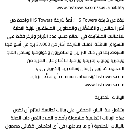
www.ihstowers.com/sustainability
نبذة عن شركة IHS Towers: تُعدَّ شركة IHS Towers واحدة من
أكبر المالكين والمُشغِّلين والمطورين المستقلين للبنية التحتية
للاتصالات المشتركة في العالم حسب عدد الأبراج وتركز فقط على
الأسواق الناشئة. تمتلك الشركة أكثر من 37,000 برج في أسواقها
السبعة، بما في ذلك البرازيل والكاميرون وكولومبيا وساحل العاج
ونيجيريا وجنوب إفريقيا وزامبيا. للاطّلاع على المزيد من
المعلومات، يُرجى إرسال رسالة بريد إلكتروني إلى:
communications@ihstowers.com أو تفضَّل بزيارة:
www.ihstowers.com
البيانات التحذيرية
يشتمل هذا البيان الصحفي على بيانات تطلعية. نعتزم أن تكون
هذه البيانات التطلعية مشمولة بأحكام الملاذ الآمن ذات الصلة
بالبيانات التطلعية (أو ما يعادلها) في أي اختصاص قضائي معمول