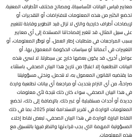
معايير قياس البيانات الأساسية)، ومصالح مختلف الأطراف المعنية.
تخضع الكثير من هذه المعلومات للافتراضات أو التقديرات أو
لإيضاحات أطراف خارجية والتي لا تزال قيد التطوير وقابلة للتغيير.
على سبيل المثال، قد تتغير إفصاحاتنا المستندة إلى أي معايير
بسبب المراجعات في متطلبات إطار العمل، أو توفُّر المعلومات، أو
التغييرات في أعمالنا أو سياسات الحكومة المعمول بها، أو
عوامل أخرى، قد يكون بعضها خارج عن سيطرتنا. لا تسري هذه
البيانات التطلعية إلا اعتبارًا من تاريخ هذا البيان الصحفي. باستثناء
ما يقتضيه القانون المعمول به، لا نتحمل، ونخلي مسؤوليتنا
صراحةً، من أي التزام بتحديث أو مراجعة أي بيانات تطلعية واردة
في هذا البيان الصحفي، سواء كان ذلك نتيجة لأي معلومات
جديدة أو أحداث مستقبلية أو غير ذلك. بالإضافة إلى ذلك، تخضع
المعلومات الواردة في تقرير الاستدامة لعام 2025، بما في ذلك
النقاط البارزة الواردة في هذا البيان الصحفي، لبعض نقاط إخلاء
المسؤولية المهمة التي يجب قراءتها والنظر فيها بالتنسيق مع
هذه المعلومات.