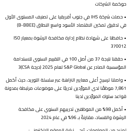
حوكمة الشركات
• حصلت شركة IHS في جنوب أفريقيا على تصنيف المستوى الأول
في تدقيق تمكين الاقتصاد الأسود واسع النطاق (B-BBEE)
• حافظنا على شهادة نظام إدارة مكافحة الرشوة بمعيار ISO
370012
• حققنا نتيجة 37 من أصل 100 في التقييم السنوي للاستدامة
المؤسسية الصادر عن S&P Global لعام 2025 (درجة CSA)3
• واصلنا ترسيخ أعلى معايير النزاهة عبر سلسلة التوريد، حيث أكمل
7,861 موظفًا لدى المورِّدين تدريبًا على موضوعات مرتبطة بمدونة
قواعد سلوك المورِّدين لدينا
• أكمل 98% من الموظفين تدريبهم السنوي على مكافحة
الرشوة والفساد، مقارنةً بـ 96% في عام 2024
لمزيد من المعلومات، يُرجى زيارة الموقع الإلكتروني: