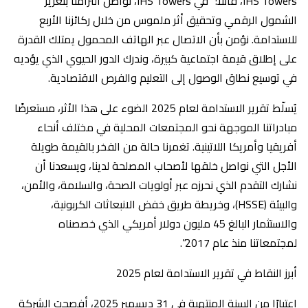
IHS Towers، قائلاً: “في IHS Towers، نواصل التزامنا بتعزيز
الشمول الرقمي وتحقيق أثر ملموس من خلال ركائزنا الأربع
للاستدامة. نؤمن بأن الاتصال عبر الهاتف المحمول يمتلك القدرة
على إطلاق قيمة اجتماعية كبيرة، وندرك الدور الحيوي الذي يؤديه
في توسيع نطاق الوصول إلى التعليم والفرص الاقتصادية.
يُسلّط تقرير الاستدامة لعام 2025 الضوء على هذا الأثر، مستعرضًا
مبادراتنا الموجهة نحو المجتمعات المحلية في مختلف أنحاء
أفريقيا وأمريكا اللاتينية. تغمرنا حالة من الفخر بالقيمة طويلة
الأجل التي نواصل خلقها لأصحاب المصلحة لدينا، ويسعدنا أن
نشارك التقدم الذي نحرزه عبر أولويات الصحة، والسلامة، والأمن،
والبيئة (HSSE)، وخريطة طريق خفض الانبعاثات الكربونية،
والاستثمار البالغ 45 مليون دولار أمريكي الذي خصصناه
لمجتمعاتنا منذ عام 2017”.
أبرز النقاط في تقرير الاستدامة لعام 2025
اعتبارًا من السنة المنتهية في 31 ديسمبر 2025، أفصحت الشركة