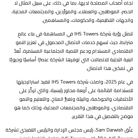
تجاه أصحاب المصلحة لديها، بما في ذلك، على سبيل المثال لا
الحصر، الموظفين، والعملاء، والمورِّدين، والمجتمعات المحلية،
والجهات التنظيمية، والحكومات، والمساهمين.
تتمثل رؤية شركة IHS Towers في المساهمة في بناء عالمٍ
مترابط، حيث تسهم خدمات الاتصال المحمول في تعزيز النمو
الاقتصادي المستدام ودعم التنمية الاجتماعية المستمرة. تُعدّ
البنية التحتية للاتصالات التي توفرها الشركة عنصرًا أساسيًا وحيويًا
في تمكين هذا الاتصال.
في عام 2025، واصلت شركة IHS Towers تنفيذ استراتيجيتها
للاستدامة القائمة على أربعة محاور رئيسية، والتي تركِّز على
الأخلاقيات والحوكمة، والبيئة وتغيُّر المناخ، والتعليم والنمو
الاقتصادي، والموظفين والمجتمعات المحلية، وذلك كما هو
موضح بالتفصيل في هذا التقرير.
علّق Sam Darwish، رئيس مجلس الإدارة والرئيس التنفيذي لشركة