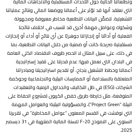
وتطلعاتنا الحالية حول الأحداث المستقبلية والاتجاهات المالية
التي نعتقد أنها قد تؤثر على أعمالنا ووضعنا المالي ونتائج عملياتنا
التشغيلية. تتضمَّن البيانات التطلعية مخاطر معروفة ومجهولة
وشكوك وعوامل مهمة أخرى قد تتسبب في اختلاف نتائجنا
الفعلية أو أدائنا أو إنجازاتنا جوهريًا عن أي نتائج أو أداء أو إنجازات
مستقبلية صريحة كانت أو ضمنية من خلال البيانات التطلعية، بما
في ذلك، على سبيل المثال لا الحصر ظروف الاقتصاد الكلي العامة
في البلدان التي نعمل فيها؛ عدم قدرتنا على تنفيذ إستراتيجية
أعمالنا وخطط التشغيل بنجاح، أو تقديم استراتيجيتنا ومبادراتنا
المتعلقة بالاستدامة أو الممارسات البيئية والاجتماعية وحوكمة
الشركات (ESG) في ظل التكاليف والجداول الزمنية والتعقيدات
المتوقعة، مثل خارطة طريق خفض الكربون (مشروع الحفاظ على
البيئة “Project Green”)، والمسؤولية البيئية؛ والعوامل المهمة
التي نوقشت في القسم المعنون “عوامل المخاطرة” في تقريرنا
السنوي على النموذج 20-F للسنة المالية المنتهية في 31 ديسمبر
2025.