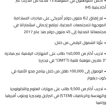
• أكمل الموظفون في المتوسط 13 ساعة من التدريب عبر
أكاديمية IHS
• تم إنفاق 8.2 مليون دولار أمريكي على مبادرات الاستدامة
الموجهة للمجتمعات المحلية، ليرتفع إجمالي استثماراتنا في
مجتمعاتنا المحلية إلى 45 مليون دولار منذ عام 2017
• عزّزنا الشمول الرقمي من خلال:
• تدريب أكثر من 140,000 طالب على المهارات الرقمية عبر مبادرة
“3 ملايين موهبة تقنية (3MTT)” في نيجيريا
• الوصول إلى 100,000 طفل من خلال برنامج محو الأمية في
كوت ديفوار
• تدريب أكثر من 9,500 طالب على مهارات العلوم والتكنولوجيا
والهندسة والرياضيات (STEM) في البرازيل ونيجيريا وجنوب أفريقيا
وزامبيا