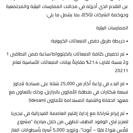
عن التقدم الذي أحرزته في مجالات الممارسات البيئية والمجتمعية
وحوكمة الشركات (ESG)، بما يشمل ما يلي:
الممارسات البيئية
• خريطة طريق خفض الانبعاثات الكربونية:
• تم تخفيض كثافة الانبعاثات بالكيلوواط/ساعة ضمن النطاقين 1
و2 بنسبة تقارب 21.4% مقارنةً ببيانات الانبعاثات الأساسية لعام
20211
• تم البدء في زراعة أكثر من 25,000 شتلة على مساحة تتجاوز
تسعة هكتارات في منطقة الأمازون بالبرازيل، وذلك بالتعاون مع
معهد الحفاظ والتنمية المستدامة للأمازون (Idesam)
• تم إبرام شراكة مع إدارة إقليم العاصمة الفيدرالية في نيجيريا
لتعزيز تبني الوقود النظيف للطهي من خلال مبادرة “مشروع
تنفّس هواءً نقيًا – أبوجا”، وتزويد 5,000 أسرة بأسطوانات الغاز