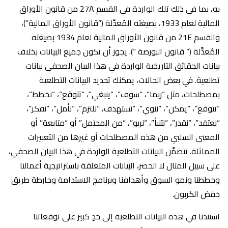
به، بما في ذلك تلك الواردة في القسم 27A من قانون الأوراق
المالية لعام 1933، بصيغته المُعدَّلة (“قانون الأوراق المالية”)،
والقسم 21E من قانون الأوراق المالية لعام 1934 بصيغته
المُعدَّلة (” قانون البورصة “). يجوز أن تكون جميع البيانات بخلاف
بيانات الحقائق التاريخية الواردة في هذا البيان الصحفي بيانات
تطلعية. في بعض الحالات، يمكنك تحديد البيانات التطلعية
بمصطلحات، مثل “ربما”، “سوف”، “ينبغي”، “تتوقع”، “نخطط”،
“تتوقع”، “يمكن”، “ننوي”، “نستهدف، “نلتزم”، “نأمل”، “نفكر”،
“نعتقد”، “نقدر”، “نتنبأ”، “نربو”، “من المحتمل” أو “متابعة” أو
المعنى السلبي من هذه المصطلحات أو غيرها من التعبيرات
المماثلة. تتضمَّن البيانات التطلعية الواردة في هذا البيان الصحفي،
على سبيل المثال لا الحصر، البيانات المتعلقة باستراتيجية أعمالنا
وخططنا ونمو السوق وأهدافنا وبرنامج الاستدامة وخارطة طريق
خفض الكربون.
استندنا في هذه البيانات التطلعية إلى حدٍ كبير على توقعاتنا