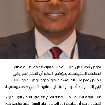
يخوض أبطالنا من رجال الأعمال معارك مهمة لمرتنة قطاع
الصناعات الاستهلاكية، وليؤكدوا للعالم أن المنتج الموريتاني
الخالص قادر على المنافسة وتجاوز حدود الوطن، فموريتانيا لن
تبنى إلا بسواعد أهلها، والارتهان للمنتوج الأجنبي ضعف وسقوط.
مالا يعرفه الكثيرون منا لاحظته بحكم معرفتي بالرجل التي تقارب
العقدين، هو أن نجاحات زين العابدين ولد الشيخ أحمد وراءها كثير