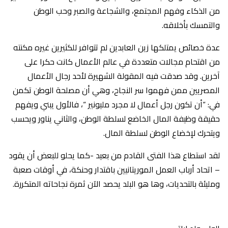
من الذكاء وفهم المجتمع، والشجاعة والصبر وحب الوطن
والتمسك بأخلاقه.
عدة خصائص يمتلكها زين العابدين لم تتوافر للكثيرين غيره مكنته
من اقتحام مجالات متعددة في عالم الأعمال كانت حكرا على
آخرين. وقد صدقت فيه المقولة الشهيرة لأحد رجال الأعمال
المصريين ممن فهموا سر النجاح، وهي أن مصلحة الوطن تكمن
في: “أن تكون رجل أعمال لا مجرد مليونير “، فالأول يبني ويفهم
حقيقة وظيفة المال الخاضع لسلطة الوطن، والثاني يناور ويحسب
ويتحرك لإخضاع الوطن لسلطة المال.
لقد استطاع هذا الفتى القادم من بعيد -كما يحلو للبعض أن يقود
– اتحاد أرباب العمل الموريتانيين باقتدار وحنكة، في أوقات صعبة
ومليئة بالتحديات، وها هو البلد يحصد الآن ثمرة نجاحاته المتكررة.