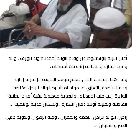
أعلن الليلة بنواكشوط عن وفاة الوالد أحمدناه ولد اتويف ، والد
وزيرة التجارة والسياحة زينب بنت أحمدناه .
وفي هذا المصاب الجلل يتقدم موقع الحروف الإخبارية إدارة
وعمالا بأصدق التعازي والمواساة لأسرة الوالد الراحل وخاصة
الوزيرة زينب منت احمدناه ، والتعزية موصولة لبقية أفراد العائلة
الفاضلة ولقبيلة أولاد دمان الأكارم ، ولسكان مدينة بوتلميت ..
راجين للوالد الراحل الرحمة والغفران ، وجنة الرضوان ولذويه جميل
الصبر والسلوان …