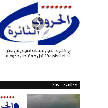
ن
و
ا
ك
ش
و
ط
:
ت
نواكشوط: تجول عصابات لصوص في بعض
ج
و
أحياء العاصمة تنتحل صفة لجان حكومية
ل
ع
ص
ا
ب
مقالات ذات صلة
ا
ت
ل
ص
و