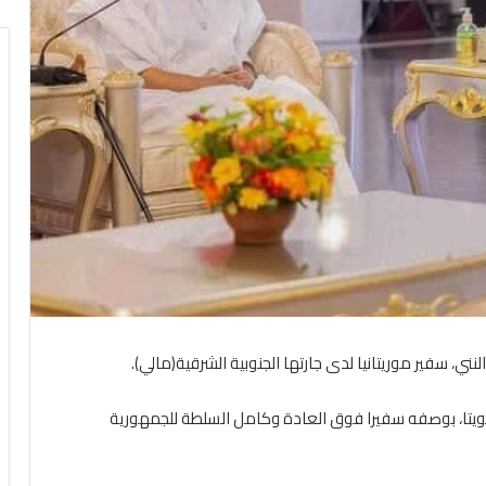
ني، سفير موريتانيا لدى جارتها الجنوبية الشرقية(مالي).
غويتا، بوصفه سفيرا فوق العادة وكامل السلطة للجمهورية