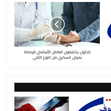
ب
ا
ح
ث
و
ن
ي
ك
ش
باحثون يكشفون العامل الأساسي للإصابة
ف
و
بمرض السكري من النوع الثاني
ن
ا
ل
ع
ا
م
ل
ا
ل
أ