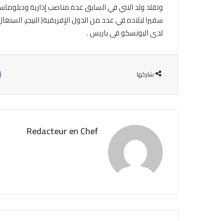
وتقلد ولد النني في السابق عدة مناصب إدارية ودبلوماسية 
سفيرا لبلاده في عدد من الدول الإفريقية( النيجر، السنغا
لدى اليونسكو فى باريس .
شاركها
Redacteur en Chef