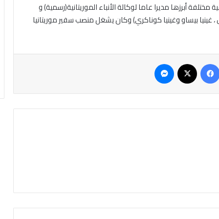
مختلفة أبرزها مديرا عاما لوكالة الأنباء الموريتانية(رسمية) و
ل ، غينيا بيساو وغينيا كوناكري) وكان يشغل منصب سفير موريتانيا
فيسبوك
‫X
ماسنجر