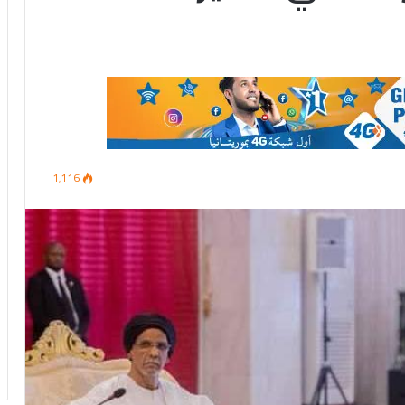
1٬116