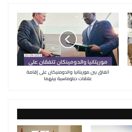
ا
ت
ف
ا
ق
ب
ي
ن
م
اتفاق بين موريتانيا والدومنيكان على إقامة
و
ر
علاقات دبلوماسية بينهما
ي
ت
ا
ن
ي
ا
و
ا