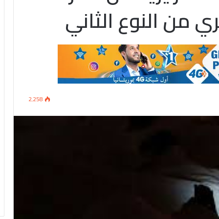
ي من النوع الثاني
2٬258