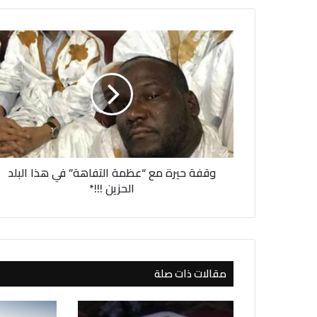
و
ق
ف
ة
ح
ي
ر
ة
م
وقفة حيرة مع “عظمة التفاهة” في هذا البلد
ع
“
الحزين !!!*
ع
ظ
م
ة
ا
مقالات ذات صلة
ل
ت
ف