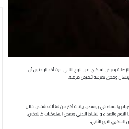
لإصابة بمرض السكري من النوع الثاني، حيث أكد الباحثون أن
 الإنسان ومدى تعرضه لأمرض مزمنة.
وراجعت الدراسة الأمريكية التي أجريت في مستشفى بريغهام والنساء في بوسطن، بيانات أكثر من 64 ألف شخص، خلال
 النوم والغذاء والنشاط البدني وبعض السلوكيات كالتدخين،
السكري النوع الثاني.