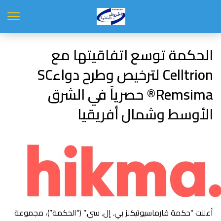
الحكمة توسع اتفاقيتها مع
Celltrion لترخيص وطرح دواءSC
Remsima® حصرياً في الشرق
الأوسط وشمال أفريقيا
أعلنت “حكمة فارماسيوتيكلز بي. إل. سي.” (“الحكمة”)، مجموعة