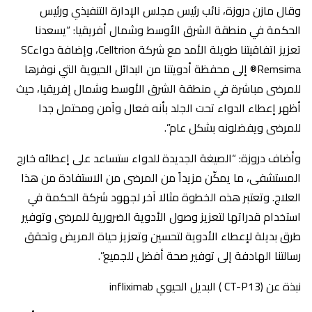
وقال مازن دروزة، نائب رئيس مجلس الإدارة التنفيذي ورئيس
الحكمة في منطقة الشرق الأوسط وشمال أفريقيا: “يسعدنا
تعزيز اتفاقيتنا طويلة الأمد مع شركة Celltrion، وإضافة دواءSC
Remsima® إلى محفظة أدويتنا من البدائل الحيوية التي نوفرها
للمرضى مباشرة في منطقة الشرق الأوسط وشمال إفريقيا، حيث
أظهر إعطاء الدواء تحت الجلد بأنه فعال وآمن ومحتمل جدا
للمرضى ويفضلونه بشكل عام”.
وأضاف دروزة: “الصيغة الجديدة للدواء ستساعد على إعطائه خارج
المستشفى، ما يمكّن مزيداً من المرضى من الاستفادة من هذا
العلاج. وتعتبر هذه الخطوة مثالا آخر لجهود شركة الحكمة في
استخدام قدراتها لتعزيز وصول الأدوية الضرورية للمرضى وتوفير
طرق بديلة لإعطاء الأدوية لتحسين وتعزيز حياة المريض وتحقق
رسالتنا الهادفة إلى توفير صحة أفضل للجميع”.
نبذة عن (CT-P13 ) البديل الحيوي infliximab