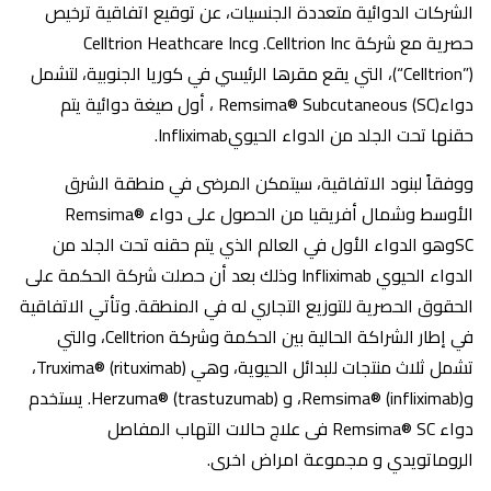
الشركات الدوائية متعددة الجنسيات، عن توقيع اتفاقية ترخيص
حصرية مع شركة Celltrion Inc. وCelltrion Heathcare Inc
(“Celltrion”)، التي يقع مقرها الرئيسي في كوريا الجنوبية، لتشمل
دواءRemsima® Subcutaneous (SC) ، أول صيغة دوائية يتم
حقنها تحت الجلد من الدواء الحيويInfliximab.
ووفقاً لبنود الاتفاقية، سيتمكن المرضى في منطقة الشرق
الأوسط وشمال أفريقيا من الحصول على دواء Remsima®
SCوهو الدواء الأول في العالم الذي يتم حقنه تحت الجلد من
الدواء الحيوي Infliximab وذلك بعد أن حصلت شركة الحكمة على
الحقوق الحصرية للتوزيع التجاري له في المنطقة. وتأتي الاتفاقية
في إطار الشراكة الحالية بين الحكمة وشركة Celltrion، والتي
تشمل ثلاث منتجات للبدائل الحيوية، وهي Truxima® (rituximab)،
وRemsima® (infliximab)، و Herzuma® (trastuzumab). يستخدم
دواء Remsima® SC فى علاج حالات التهاب المفاصل
الروماتويدي و مجموعة امراض اخرى.