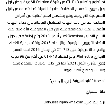
تم تطوير وتصنيع CT-P13 من شركة Celltrion الكورية. وكان أول
بديل حيوي للأجسام المضادة أحادية النسيلة تم اعتماده من قبل
المفوضية الأوروبية. وهو يستعمل لعلاج ثمانية من أمراض
المناعة، بما في ذلك التهاب المفاصل الروماتويدي وداء التهاب
الأمعاء. تمت الموافقة عليه من قبل المفوضية الأوروبية تحت
الاسم التجاري Remsima®في أيلول 2013 وتم إطلاقه في دول
الاتحاد الأوروبي الرئيسية أوائل عام 2015. وافقت إدارة الغذاء
والدواء الأمريكية على CT-P13 في نيسان 2016 تحت الاسم
التجاري Inflectra®. وتم اعتماد CT-P13 في أكثر من 98 دولة
(حتى تشرين الأول 2021) بما في ذلك الولايات المتحدة وكندا
واليابان وجميع أنحاء أوروبا.
“حكمة “فارماسيوتيكلز بي. إل. سي.”
دانا الحسيني
بريد إلكتروني: Dalhusseini@hikma.com