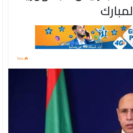
لمبارك
944