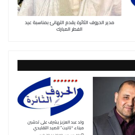
ح
ر
و
مدير الحروف الثائرة يقدم التهانئ بمناسبة عيد
ف
ا
الفطر المبارك
ل
ث
ا
ئ
ر
ة
ي
ق
د
م
ا
ل
ت
ه
ولد عبد العزيز يشرف على تدشين
ا
ميناء “تانيت” للصيد التقليدي
ن