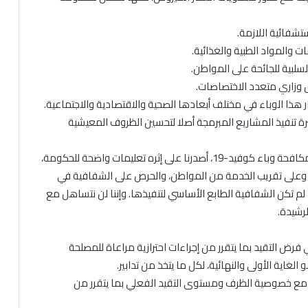
هذا الوباء في مختلف أبعادها الصحية والاقتصادية والاجتماعية.
 تنفيذ المشاريع المبرمجة أصلا لتحسين الظروف المعيشية
لقد أجرينا تقييما شاملا للمرحلة السابقة من تنفيذ خطة مكافحة وباء كوفيد-19، أصدرنا على إثره تعليمات واضحة للحكومة،
 وعلى تقريب الخدمة من المواطن، والحرص على الشفافية في
لم تكن الشفافية الطابع الأساسي لتنفيذها. وإننا لن نتساهل مع
رشيدة.
رض التقيد بما يتقرر من إجراءات احترازية مراعاة للمصلحة
اية الأولى والنهائية، لكل ما يتخذ من تدابير.
ة مع خصوصية الظرف ومستوى التقيد الفعلي بما يتقرر من