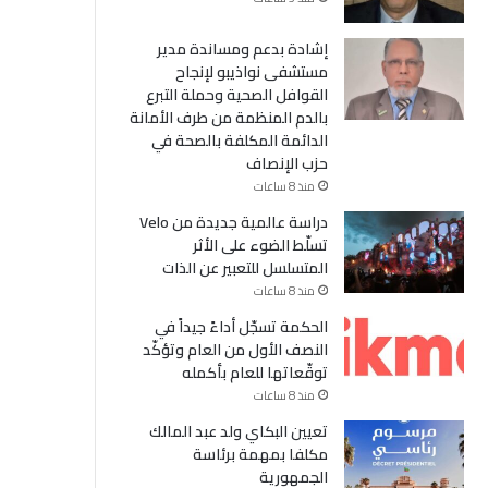
إشادة بدعم ومساندة مدير
مستشفى نواذيبو لإنجاح
القوافل الصحية وحملة التبرع
بالدم المنظمة من طرف الأمانة
الدائمة المكلفة بالصحة في
حزب الإنصاف
منذ 8 ساعات
دراسة عالمية جديدة من Velo
تسلّط الضوء على الأثر
المتسلسل للتعبير عن الذات
منذ 8 ساعات
الحكمة تسجّل أداءً جيداً في
النصف الأول من العام وتؤكّد
توقّعاتها للعام بأكمله
منذ 8 ساعات
تعيين البكاي ولد عبد المالك
مكلفا بمهمة برئاسة
الجمهورية