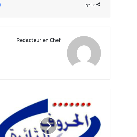
شاركها
Redacteur en Chef
ل
ج
ن
ة
ا
ل