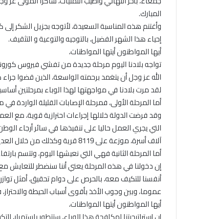
جمعاء، بأحر التهاني وأطيب التمنيات، شاكرا المولى عز و
المبارك.
وأغتنم هذه المناسبة السعيدة، لأتوجه بجزيل الشكر إلى
إحياء هذا الشهر الفضيل، بالتوجيه والتوعية و التثقيف.
أيها المواطنون أيتها المواطنات،
تواجه بلادنا اليوم مرحلة جديدة من تفشي فيروس كورونا 
الله عز وجل أن يتغمد برحمته الواسعة، الذين قضوا جراء 
لقد مرت بلادنا في مواجهتها لهذا الوباء بمرحلتين أساسي
أما المرحلة الأولى، فمرحلة الإصابات القليلة الواردة في م
وقد فرضت الدولة خلالها إجراءات احترازية قوية، مع ال
التي يجري العمل حاليا على تنفيذها في سائر أرجاء ال
آلاف أسرة، موزعة على 8119 قرية وكذلك من خلال العديد من إجراءات الدعم الأخرى التي سبقت ودخلت حيز التنفيذ.
أما المرحلة الثانية فهي التي نعيشها اليوم، وتتسم بارتفا
إن دخولنا في هذه المرحلة يعني أننا سنضطر للتعايش مع ه
أنفسنا للتكيف معه، بالحرص على دوام تحقيق، أمثل توازن
عموما، وبين وجوب الأخذ بأقوى أسباب الحيطة والاحتراز، 
أيها المواطنون أيتها المواطنات،
إن إستراتيجيتنا لمكافحة هذا الوباء، ستتطور باستمرار،