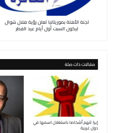
أ
ه
ل
لجنة الأهلة بموريتانيا تعلن رؤية هلال شوال
ة
ب
ليكون السبت أول أيام عيد الفطر
م
و
ر
ي
ت
مقالات ذات صلة
ا
ن
ي
ا
ت
ع
ل
ن
ر
ؤ
إيرا تتهم أشخاصا باستغلال اسمها في
ي
دول غربية