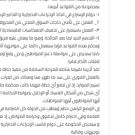
بمجموعة من القواعد أبرزها:
١- دوام الإسراع في اتخاذ الإجراءات الاحترازية و التدابير الإستشفائية اللازمة.
٢_ العمل على تأمين حاجات السوق المحلي من المحروقات والمواد الطبية والغذائية.
٣- العمل باستمرار على تخفيف الانعكاسات الاقتصادية السلبية للجائحة على المواطن.
٤- التحضير الجيد لما بعد الجائحة. وهو ما يعمل عليه فريق وزاري متعدد الاختصاصات.
وبحكم هذه القواعد فإننا سنعمل دائما على مواجهة آثار 
كما سنحرص على مواصلة دعم المواطنين وعلى رفع َوتيرة
للفئات الأكثر فقرا.
بالعمل الفوري على سد ما ظهر، هنا وهناك، من ثغرات،
تسيير الموارد، إذ لن تنفع أي خطة مهما كانت محكمة ما 
أي شكل من أشكال الفساد أو الإخلال بضوابط الحكامة ال
أيها المواطنون أيتها المواطنات،
إن الوضع الراهن خطير ويتطلب من الدولة كل الصرامة في ف
العامة وفي احترام كامل لحقوق وكرامة المواطن، إذ هو الغ
و ستحرص الحكومة على دوام تناسب الإجراءات الاحترازي
توجيهات وقائية.