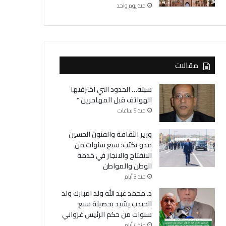
منذ يوم واحد
مقالات
سبتة… الحدود التي اخترقتها
الهواتف قبل المهاجرين *
منذ 5 ساعات
وزير الثقافة والفنون الحسين
مدو يكتب: سبع سنوات من
الانفتاح والانجاز في خدمة
الوطن والمواطن
منذ 3 أيام
د. محمد عبد الله ولد امبارك ولد
الحيدب يشيد بحصيلة سبع
سنوات من حكم الرئيس غزواني
منذ 4 أيام