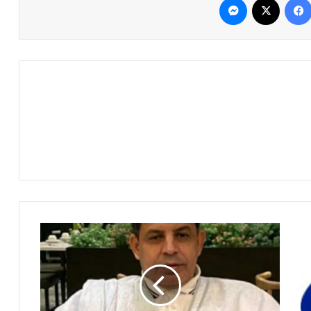
م
د
ي
ر
ا
ل