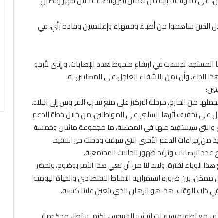
جل، على ما وفقنا إليه من أعمال البر والطاعة خلال شهر رمضان
 كل الذين ساهموا من أطباء وفقهاء وإعلاميين وقادة رأي، في
المستجد، تجسدت في ارتفاع ملحوظ لعدد الإصابات. و إنني لأرجو
هذا الداء، وأن يمن بالشفاء العاجل على المصابين به.
تين:
جملها من الخارج، مرحلة التركيز على منع تسرب الفيروس إلى البلاد.
عمل على تخفيف أثرها السلبي على المواطنين، من خلال خطة الدعم
وطن والتي سيستفيد منها في المحصلة، ما مجموعة مائتان وخمسة
ع عدد الإصابات وتزايد ظهور الحالات المجتمعية.
ذا الوباء لفترة. ولابد لنا من أن نعي هذا الأمر بوضوح، ونحضر
 ممكن، بين ضرورة استمرارية النشاط الاقتصادي والحياة اليومية
في ذات الوقت. هذا هو الرهان الذي يتعين علينا كسبه.
 للتكيف مع تطور مستويات انتشار الفيروس، لكنها ستظل محكومة