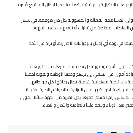
إجراءات الاحترازية و الوقائية، يتعداه شخصيا ليطال المجتمع بأسره
، وإلى المساهمة الفعالة و المسؤولة كل من موقعه، في تسيير
 عن السلطات المختصة من قرارات أو توجيهات، دعما للجهود
جميعا في وجه أي إخلال بالإجراءات الاحترازية، أو تراخ في الأخذ
تمكن بحول الله وقوته وبفضل تضحياتكم جميعا، من تجاوز هذه
إرادة أقوى في السعي إلى ترسيخ وحدتنا الوطنية وتقوية لحمتنا
لة ذات تنمية مستدامة شاملة، تطال رعايتها كل مواطنيها.
ر المبارك، شاكرا لكم وللجان الوزارية و الطواقم الطبية ولقواتنا
لحساس، راجيا منكم، جميعا، بذل المزيد من الجهد، سائلا المولى
مع، هذا الوباء وينعم علينا بالعافية والأمن والنماء.
فيسبوك
‫X
ماسنجر