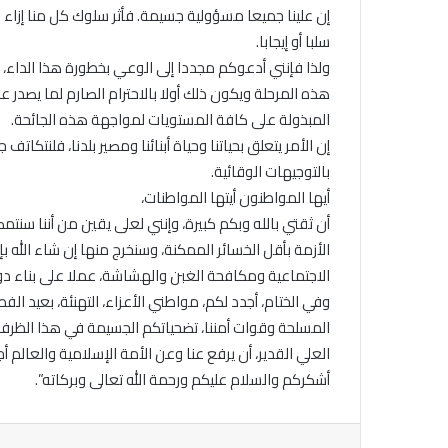
إن علينا جميعا مسؤولية جسيمة. فأثر سلوك كل منا إزاء ال
سلبا أو إيجابا.
ولذا فإنني أدعوكم مجددا إلى الوعي بخطورة هذا الداء
هذه المرحلة ويكون ذلك أولا بالاحترام الصارم لما يصدر
المبذولة على كافة المستويات لمواجهة هذه الجائحة.
إن الأمر يتعلق بحياتنا وحياة أبنائنا ومصير بلدنا، فلنتكاتف 
بالتوجيهات الوقائية.
أيها المواطنون أيتها المواطنات،
أن ثقتي بالله وبكم كبيرة، وإنني لعلى يقين من أننا سن
الأزمة بأقل الخسائر الممكنة، وسنخرج منها إن شاء الله ب
الاجتماعية ومكافحة الغبن والهشاشة، عملا على بناء دو
وفي الختام، أجدد لكم، مواطني الأعزاء، التهنئة، بعيد الفط
المسلحة وقوات أمننا، تضحياتكم الجسيمة في هذا الظرف ا
العلي القدير، أن يرفع عنا وعن الأمة الإسلامية والعالم أج
أشكركم والسلام عليكم ورحمة الله تعالى وبركاته”.