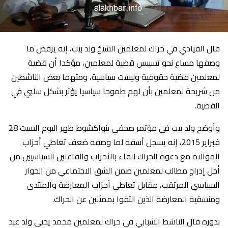
قال القيادي في حراك لمعلمين الشيخ ولد بيب، إنه يرفض ما
وصفها مساع نحو تسييس قضية لمعلمين، مؤكدا أن قضية
لمعلمين قضية حقوقية وليست سياسية، ومتهما بعض الناشطين
من شريحة لمعلمين بأن لهم طموحا سياسيا يؤثر بشكل سلبي في
القضية.
وأوضح ولد بيب في مؤتمر صحفي بنواكشوط ظهر اليوم السبت 28
فبراير 2015، إنه يسجل أسفه لما وصفه ضعف تعاطي أحزاب
الموالاة مع دعوة الحراك للقاء بالأحزاب والفاعلين السياسيين من
أجل إدراج مطالب لمعلمين ضمن الشق الاجتماعي من الحوار
السياسي المرتقب، مقابل تعاطي أحزاب المعارضة والمنتدى
ومنسقية المعارضة الذين التقوا بممثلين عن الحراك.
بدوره قال الناشط الشبابي في حراك لمعلمين محمد يحيى ولد عبد