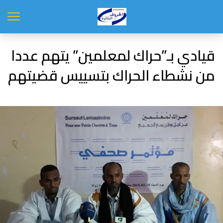
قيادي بـ”حراك لمعلمين” يتهم عددا
من نشطاء الحراك بتسييس قضيتهم