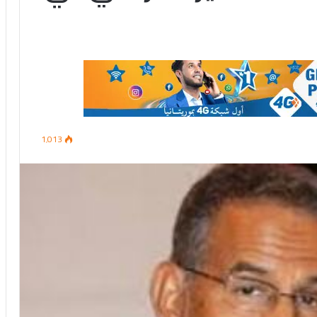
1٬013