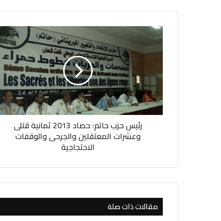
ر
ئ
ي
س
ح
ز
ب
ح
ا
رئيس حزب حاتم: حصاد 2013 ثمانية قتلى
ت
م
وعشرات المعتقلين والجرحى والوقفات
:
الاحتجاجية
ح
ص
ا
د
2
مقالات ذات صلة
0
1