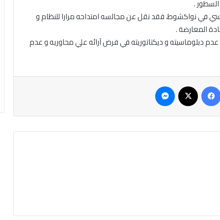
السطور .
نسي في نواكشوط، فقد نقل عن مجالسه امتداحه مرارا للنظام و
ادة المعارضة .
دم دبلوماسيته و ديكتاتوريته في فرض آرائه علي محاوريه و عدم
فيسبوك
‫X
ماسنجر