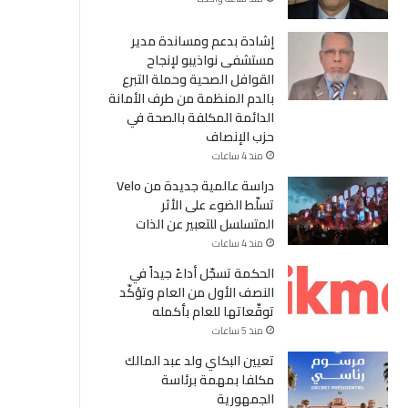
إشادة بدعم ومساندة مدير
مستشفى نواذيبو لإنجاح
القوافل الصحية وحملة التبرع
بالدم المنظمة من طرف الأمانة
الدائمة المكلفة بالصحة في
حزب الإنصاف
منذ 4 ساعات
دراسة عالمية جديدة من Velo
تسلّط الضوء على الأثر
المتسلسل للتعبير عن الذات
منذ 4 ساعات
الحكمة تسجّل أداءً جيداً في
النصف الأول من العام وتؤكّد
توقّعاتها للعام بأكمله
منذ 5 ساعات
تعيين البكاي ولد عبد المالك
مكلفا بمهمة برئاسة
الجمهورية