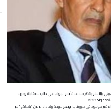
ي بزانسنو ينتظر منذ عدة أيام الجواب علي طلب للمقابلة وجهه
حمد ولد داداه .
اه غير موجود في موريتانيا، ورغم عودة ولد داداه من “باماكو” لم