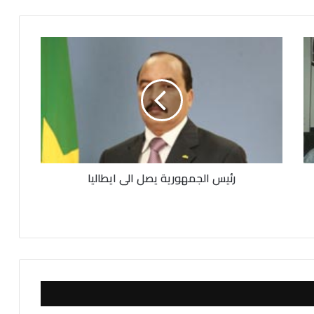
ر
ئ
ي
س
ا
ل
ج
م
ه
رئيس الجمهورية يصل الى ايطاليا
و
ر
ي
ة
ي
ص
ل
ا
ل
ى