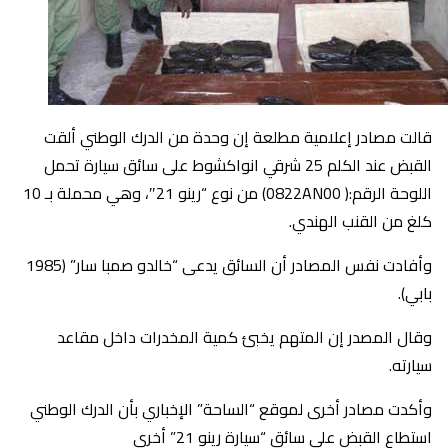
قالت مصادر إعلامية مطلعة إن وحدة من الدرك الوطني ألقت
القبض عند الكلم 25 شرقي انواكشوط على سائق سيارة تحمل
اللوحة الرقم:( 0822AN00) من نوع “رينو 21″، وهي محملة بـ 10
كلغ من القنب الهندي.
وأفادت نفس المصادر أن السائق يدعى “خالدو صمبا سار” (1985
بابي).
وقال المصدر إن المتهم يخبئ كمية المخدرات داخل مقاعد
سيارته.
وأكدت مصادر أخرى لموقع “الساحة” الإخباري بأن الدرك الوطني
استطاع القبض على سائق “سيارة رينو 21” أخرى