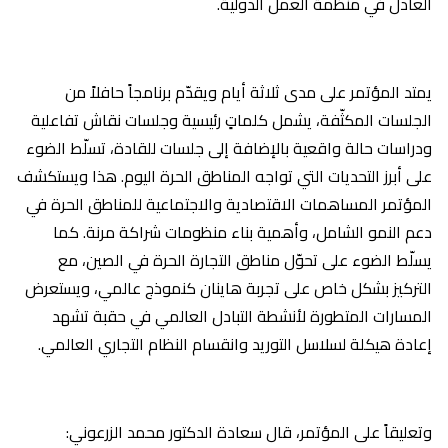
العادل في منظمة العمل الدولية.
يمتد المؤتمر على مدى ثلاثة أيام ويقدّم برنامجاً حافلاً من
الجلسات المكثّفة، يشمل كلماتٍ رئيسية وجلسات نقاش تفاعلية
ودراسات حالة واقعية بالإضافة إلى جلسات للقادة، تسلّط الضوء
على أبرز التحديات التي تواجه المناطق الحرة اليوم. هذا ويستكشف
المؤتمر المساهمات الاقتصادية والاجتماعية للمناطق الحرة في
دعم النمو الشامل، وأهمية بناء منظومات شراكة مرنة. كما
يسلّط الضوء على تحوّل مناطق التجارة الحرة في الصين، مع
التركيز بشكل خاص على تجربة هاينان كنموذج عالمي، ويستعرض
المسارات المتطورة لأنشطة التبادل العالمي في حقبة تشهد
إعادة هيكلة لسلاسل التوريد وانقسام النظام التجاري العالمي.
وتعليقاً على المؤتمر، قال سعادة الدكتور محمد الزرعوني: