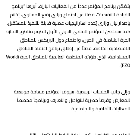
يتضمّن برنامج المؤتمر عدداً من الفعاليات البارزة، أبرزها “برنامج
القيادة التنفيذية”، فضلاً عن اجتماع وزاري رفيع المستوى، يُختتم
بإصدار بيان وزاري يُحدد استراتيجيات عملية قابلة للتنفيذ للمستقبل.
كما سيحتضن المؤتمر المنتدى الدولي الأول لتطوير مناطق التجارة
الحرة الشاملة في الصين، واجتماع دول البريكس للمناطق
الاقتصادية الخاصة، فضلاً عن إطلاق برنامج اعتماد المناطق
المستدامة، الذي طوّرته المنظمة العالمية للمناطق الحرة (World
FZO).
وإلى جانب الجلسات الرسمية، سيوفر المؤتمر مساحة موسعة
للمعارض وفرصاً حصرية للتواصل والتعارف وبرنامجاً مخصصاً
للفعاليات الثقافية والاجتماعية.
للمزيد من التفاصيل، يُرجى زيارة الرابط الالكتروني التالي: