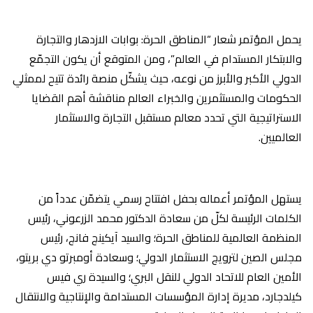
يحمل المؤتمر شعار “المناطق الحرة: بوابات الازدهار والتجارة
والابتكار المستدام في العالم”، ومن المتوقع أن يكون التجمّع
الدولي الأكبر والأبرز من نوعه، حيث يشكّل منصة رائدة تتيح لممثلي
الحكومات والمستثمرين والخبراء العالم مناقشة أهم القضايا
الاستراتيجية التي تحدد معالم مستقبل التجارة والاستثمار
العالميين.
يستهل المؤتمر أعماله بحفل افتتاح رسمي يتضمّن عدداً من
الكلمات الرئيسة لكلّ من سعادة الدكتور محمد الزرعوني، رئيس
المنظمة العالمية للمناطق الحرة؛ والسيد آيكينج فانج، رئيس
مجلس الصين لترويج الاستثمار الدولي؛ وسعادة أومبرتو دي بريتو،
الأمين العام للاتحاد الدولي للنقل البري؛ والسيدة ري فيس
كيلدجارد، مديرة إدارة المؤسسات المستدامة والإنتاجية والانتقال