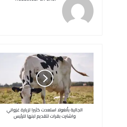
ا
ل
ج
ا
ل
ي
ة
ب
أ
الجالية بأنغولا استعدت كثيرا لزيارة غزواني
ن
غ
واشترت بقرات لتقديم لبنها للرئيس
و