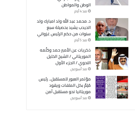
الوطن والمواطن
منذ 4 أيام
د. محمد عبد الله ولد امبارك ولد
الحيدب يشيد بحصيلة سبع
سنوات من حكم الرئيس غزواني
منذ 5 أيام
ذكريات عن الأمير حمد وحُلْمه
الموريتاني / الشيخ الخليل
النحوي / الجزء الأول
منذ أسبوعين
مؤتمر العبور للمستقبل.. رئيس
مُلِمّ بكل الملفات ويقود
موريتانيا نحو مستقبل آمن
منذ أسبوعين