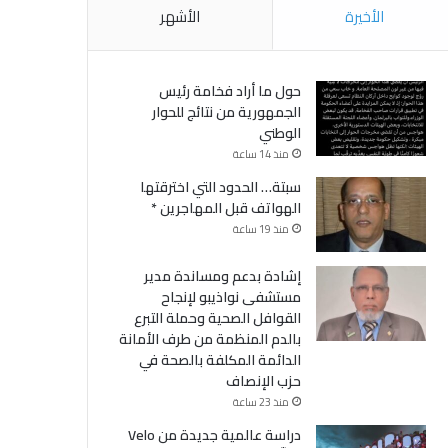
الأخيرة
الأشهر
حول ما أراد فخامة رئيس
الجمهورية من نتائج للحوار
الوطني
منذ 14 ساعة
سبتة… الحدود التي اخترقتها
الهواتف قبل المهاجرين *
منذ 19 ساعة
إشادة بدعم ومساندة مدير
مستشفى نواذيبو لإنجاح
القوافل الصحية وحملة التبرع
بالدم المنظمة من طرف الأمانة
الدائمة المكلفة بالصحة في
حزب الإنصاف
منذ 23 ساعة
دراسة عالمية جديدة من Velo