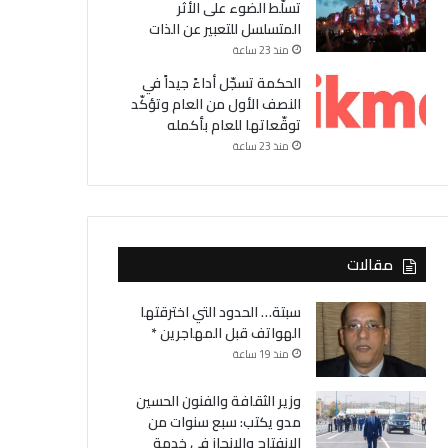
تسلّط الضوء على الأثر
المتسلسل للتعبير عن الذات
منذ 23 ساعة
الحكمة تسجّل أداءً جيداً في
النصف الأول من العام وتؤكّد
توقّعاتها للعام بأكمله
منذ 23 ساعة
مقالات
سبتة… الحدود التي اخترقتها
الهواتف قبل المهاجرين *
منذ 19 ساعة
وزير الثقافة والفنون الحسين
مدو يكتب: سبع سنوات من
الانفتاح والانجاز في خدمة