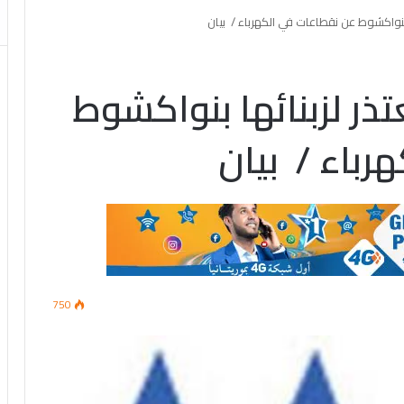
نواكشوط عن نقطاعات في الكهرباء / بيان
 لزبنائها بنواكشوط
رباء / بيان
750