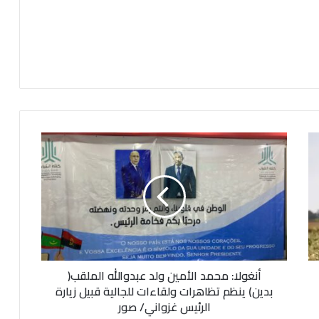
أ
ن
غ
و
ل
ا
:
م
ح
أنغولا: محمد الأمين ولد عبدوالله الملقب(
م
د
بدين) ينظم تظاهرات ولقاءات للجالية قبيل زيارة
ا
الرئيس غزواني/ صور