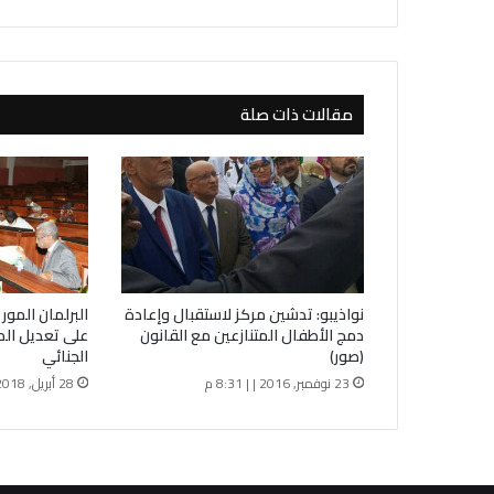
ل
ا
ا
س
ت
مقالات ذات صلة
ع
د
ت
ك
ث
ي
ر
ا
ل
نواذيبو: تدشين مركز لاستقبال وإعادة
البرلمان المور
ز
دمج الأطفال المتنازعين مع القانون
ي
(صور)
الجنائي
ا
23 نوفمبر, 2016 | | 8:31 م
28 أبريل, 2018 | | 1:34 ص
ر
ة
غ
ز
و