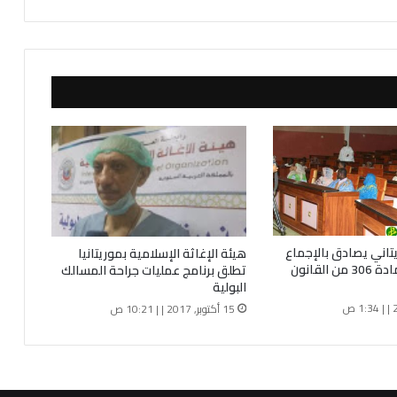
ل
أ
م
ي
ن
و
ل
د
ع
ب
د
و
ا
ل
يتاني يصادق بالإجماع
هيئة الإغاثة الإسلامية بموريتانيا
ل
على تعديل المادة 306 من القانون
تطلق برنامج عمليات جراحة المسالك
ه
البولية
ا
15 أكتوبر, 2017 | | 10:21 ص
ل
م
ل
ق
ب