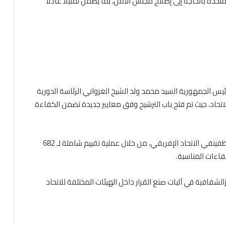
متحدة بالحاجة إلى إصلاح مجلس الأمن، بما يضمن تمثيلًا عادلًا
ئيس الجمهورية السيد محمد ولد الشيخ الغزواني الرئاسة الدورية
لاتحاد، حيث تم فتح باب الترشيح وفق معايير جديدة تضمن الكفاءة
وضمن جهود الإصلاح المؤسسي تم تقييم كفاءات الموظفينفي الاتحاد الإفريقي، من خلال عملية تقييم شاملة لـ 682
اءات المناسبة.
لشفافية في آليات صنع القرار داخل الهيئات المختلفة للاتحاد