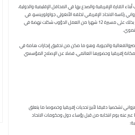
اء القارة الإفريقية والصدع بها في المحافل الإقليمية والدولية،
ني رئاسة الاتحاد الإفريقي لخلفه الأنغولي جواولورينسو، في
القمة الـ 38 بأديس أبابا يوم 15 فبراير2025، ليسدل الستار بذلك على مسيرة 12 شهرا من العمل الدؤوب شكلت نهضة في
نموي.
بصروالفعالية والحيوية، وهو ما مكن من تحقيق إنجازات هامة في
يز مكانة إفريقيا وحضورها العالمي، فضلا عن الإصلاح المؤسسي
واني تشخصيا دقيقا لأبرز تحديات إفريقيا وخصوصا ما يتعلق
ا عبر عنه يوم انتخابه من قبل رؤساء دول وحكومات الاتحاد