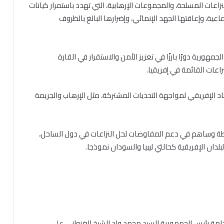
والنزاعات المسلحة، والمجموعات الإرهابية، التي تهدد باستمرار كيانات
اعية، وإعاقتها الجهد الإنمائي، وإضرارها البالغ بالظروف
هورية دورًا بارزًا في تعزيز الأمن والاستقرار في القارة
عات القائمة في إفريقيا.
د الإفريقي لمواجهة التحديات المشتركة، مثل الإرهاب والجريمة
ة وساهم في دعم المفاوضات لحل النزاعات في دول الساحل،
لدان الإفريقية كحالتي ليبيا والسودان نموذجا.
خامة رئيس الجمهورية السيد محمد ولد الشيخ الغزواني على