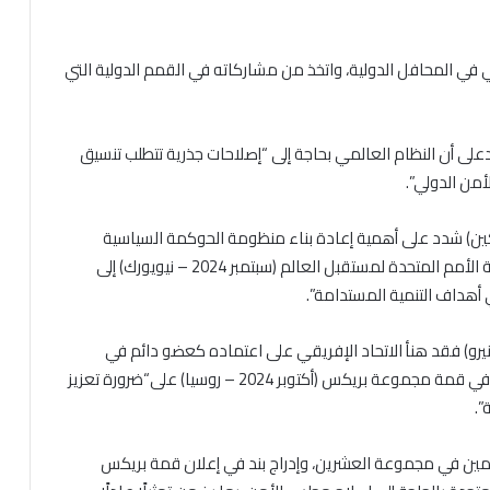
في المحافل الدولية، واتخذ من مشاركاته في القمم الدولية التي
-الكورية (يونيو 2024 – سيول)، أكدعلى أن النظام العالمي بحاجة إلى “إصلاحات جذرية تتطلب تنسيق
من الدولي”.
التعاون بين إفريقيا والصين (سبتمبر 2024 – بكين) شدد على أهمية إعادة بناء منظومة الحوكمة السياسية
والمالية العالمية لجعلها أكثر عدلًا وإنصافًا، ودعا في قمة الأمم المتحدة لمستقبل العالم (سبتمبر 2024 – نيويورك) إلى
أهداف التنمية المستدامة”.
ة العشرين (نوفمبر 2024 – ريو ديجانيرو) فقد هنأ الاتحاد الإفريقي على اعتماده كعضو دائم في
المجموعة، مما يعزز دوره في صناعة القرار الدولي، وأكد في قمة مجموعة بريكس (أكتوبر 2024 – روسيا) على“ضرورة تعزيز
”.
ئمين في مجموعة العشرين، وإدراج بند في إعلان قمة بريكس