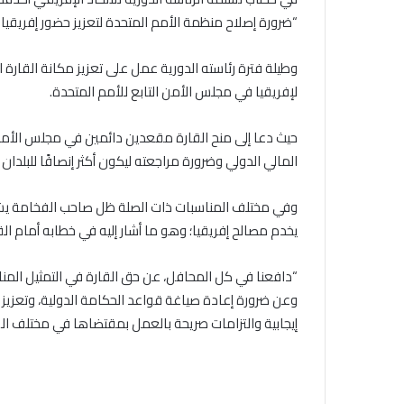
“ضرورة إصلاح منظمة الأمم المتحدة لتعزيز حضور إفريقيا 
وطيلة فترة رئاسته الدورية عمل على تعزيز مكانة القارة ا
لإفريقيا في مجلس الأمن التابع للأمم المتحدة.
حيث دعا إلى منح القارة مقعدين دائمين في مجلس الأمن
المالي الدولي وضرورة مراجعته ليكون أكثر إنصافًا للبلدان
وفي مختلف المناسبات ذات الصلة ظل صاحب الفخامة يشد
يخدم مصالح إفريقيا؛ وهو ما أشار إليه في خطابه أمام القمة الإفريقية الـ 38 يوم 
“دافعنا في كل المحافل، عن حق القارة في التمثيل الم
وعن ضرورة إعادة صياغة قواعد الحكامة الدولية، وتعزيز 
إيجابية والتزامات صريحة بالعمل بمقتضاها في مختلف ال