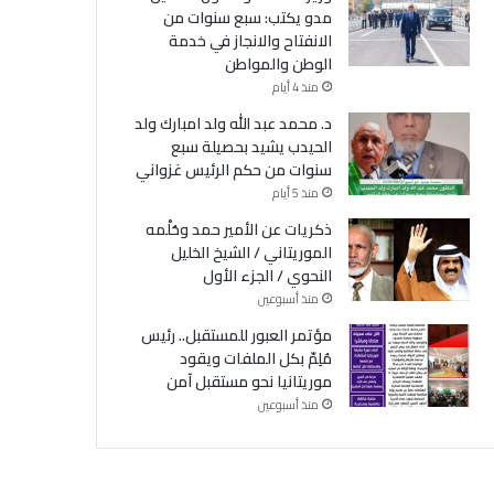
مدو يكتب: سبع سنوات من
الانفتاح والانجاز في خدمة
الوطن والمواطن
منذ 4 أيام
د. محمد عبد الله ولد امبارك ولد
الحيدب يشيد بحصيلة سبع
سنوات من حكم الرئيس غزواني
منذ 5 أيام
ذكريات عن الأمير حمد وحُلْمه
الموريتاني / الشيخ الخليل
النحوي / الجزء الأول
منذ أسبوعين
مؤتمر العبور للمستقبل.. رئيس
مُلِمّ بكل الملفات ويقود
موريتانيا نحو مستقبل آمن
منذ أسبوعين