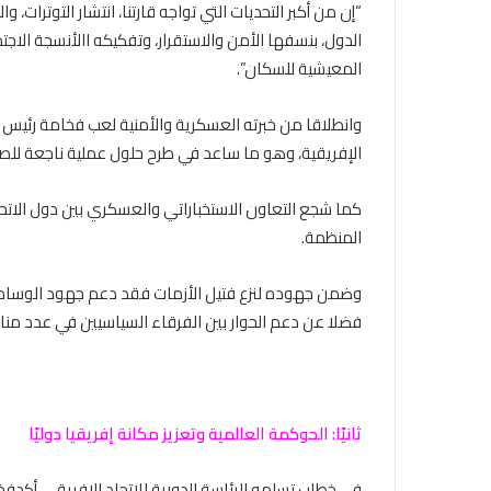
“إن من أكبر التحديات التي تواجه قارتنا، انتشار التوترات، 
الدول، بنسفها الأمن والاستقرار، وتفكيكه االأنسجة الاجتم
المعيشية للسكان”.
وانطلاقا من خبرته العسكرية والأمنية لعب فخامة رئيس الجم
الإفريقية، وهو ما ساعد في طرح حلول عملية ناجعة للصرا
كما شجع التعاون الاستخباراتي والعسكري بين دول الاتحا
المنظمة.
وضمن جهوده لنزع فتيل الأزمات فقد دعم جهود الوساط
فضلا عن دعم الحوار بين الفرقاء السياسيين في عدد منالب
ثانيًا: الحوكمة العالمية وتعزيز مكانة إفريقيا دوليًا
في خطاب تسلمه الرئاسة الدورية للاتحاد الإفريقي أكدف