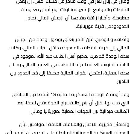
وقال في بيان نشر في وقت متأخر من مساء أمس، إن بعض
المنصات والمواقع الإلكترونيةتناولت يوم أمس معلومات
مغلوطة، وأخبارا زائفة مفادها أن الجيش المالي تجاوز
الحدودودخل قرية موريتانية.
وأضاف: وللتوضيح، فإن الأمر يتعلق بوصول وحدة من الجيش
المالي إلى قرية الاغظف ،الموجودة داخل التراب المالي، وكانت
هذه الوحدة قد مرت بمخيم أهل الطالب عبد الله،الموجود في
الناحية الجنوبية الغربية لقرية الاغظف في العمق المالي. وخلال
هذه العملية، لمتصل القوات المالية مطلقا إلى خط الحدود بين
البلدين.
وقد أوقفت الوحدة العسكرية المالية 18 شخصا في المناطق
التي مرت بها، قبل أن يتم إطلاقسراح الموقوفين لاحقا، بعد
اتصالات ميدانية بين الجهات المعنية بموريتانيا ومالي.
وتطمئن مديرية الاتصال والعلاقات العامة المواطنين، بأن
الوحدات العسكرية الموريتانيةالمرابطة على الحدود، لن تسمح لأي