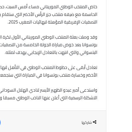
خاض المنتخب الوطني الموريتاني مساء أمس السبت، حصته 
الحاسمة مع ضيفه منتخب جزر الرأس الأخضر التي ستقام بعد
التصفيات الإفريقية المؤهلة لنهائيات المغرب 2025.
وقد وصلت بعثة المنتخب الوطني الموريتاني الأول لكر
بوتسوانا بعد خوض مباراة الجولة الخامسة من التصفيات ا
البتسواني والتي انتهت بالتعادل الإيجابي بهدف لمثله.
تعادل أبقى على حظوظ المنتخب الوطني في التأهل لنهائ
الأخضر وخسارة منتخب بوتسوانا في المباراة التي ستجمع
واستدعى أمير عبدو الظهير الأيسر لنادي الهلال السودان
التشكلة الرسمية التي أعلن عنها الناخب الوطني مسبقا و
شاركها