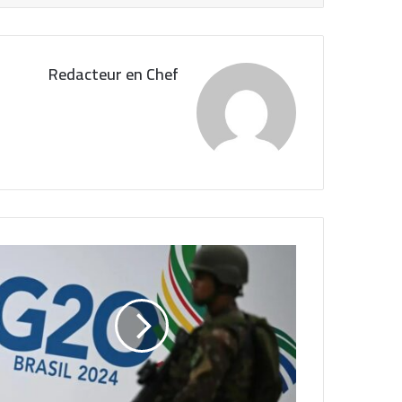
Redacteur en Chef
ا
ل
ر
ئ
ي
س
ا
ل