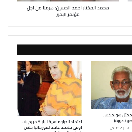
ت
محمد المختار احمد الحسين: هرمنا من اجل
ا
ر
مؤتمر البحير
ا
ح
م
د
ا
ل
ح
س
ي
ن
:
ه
ر
م
ن
ا
ل ممثل سونمكس
م
صو (صورة)
اعتماد الدبلوماسية البارزة مريم بنت
ن
اوفى قنصلة عامة لموريتانيا بلاس
ا