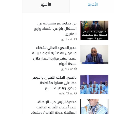
الأخيرة
الأشهر
في خطوة غير مسبوقة في
السنغال: بلغ عن الفساد واربح
الملايين
منذ ساعتين
مدير المعهد العالي للقضاء
والمهن القضائية آدو ولد ببانه
يعدد المنجز بوزارة العدل خلال
سبعة أعوام
منذ ساعتين
بالصور.. الحلف الأقوى والأوفر
حظا على مستوا مقاطعة
جيگني وبلدايته السبع
منذ 13 ساعة
مذكرة لرئيس حزب الإنصاف
تحدد أعضاء الأمانة الدائمة
المكلفة بدولة القانون وحقوق