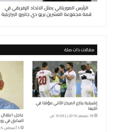
م
الرئيس الموريتاني يمثل الاتحاد الإفريقي في
و
ر
قمة مجموعة العشرين بريو دي جانيرو البرازيلية
ي
ت
ا
ن
ي
مقالات ذات صلة
ي
م
ث
ل
ا
ل
ا
ت
ح
إشبيلية ينتزع المركز الثاني مؤقتا في
ا
الليغا
د
عاجل: اعتقا
18 ديسمبر, 2016 | | 10:06 ص
ا
السابق في رو
ل
5 أغسطس, 2016 | | 9:12 ص
إ