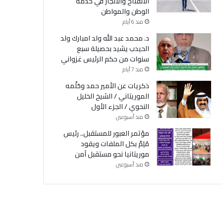
الانفتاح والانجاز في خدمة
الوطن والمواطن
منذ 6 أيام
د. محمد عبد الله ولد امبارك ولد
الحيدب يشيد بحصيلة سبع
سنوات من حكم الرئيس غزواني
منذ 7 أيام
ذكريات عن الأمير حمد وحُلْمه
الموريتاني / الشيخ الخليل
النحوي / الجزء الأول
منذ أسبوعين
مؤتمر العبور للمستقبل.. رئيس
مُلِمّ بكل الملفات ويقود
موريتانيا نحو مستقبل آمن
منذ أسبوعين