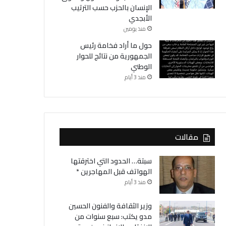
الإنسان بالحزب حسب الترتيب
الأبجدي
منذ يومين
حول ما أراد فخامة رئيس
الجمهورية من نتائج للحوار
الوطني
منذ 3 أيام
مقالات
سبتة… الحدود التي اخترقتها
الهواتف قبل المهاجرين *
منذ 3 أيام
وزير الثقافة والفنون الحسين
مدو يكتب: سبع سنوات من