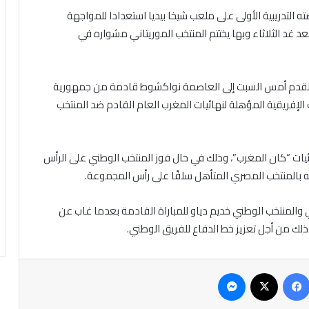
التدريبية الأولى على ملعب شيخا بيديا استعدادا للمواجهة
 غد الثلاثاء وبها يختتم المنتخب الموريتاني مشواره في
ة القدم أمس السبت إلى العاصمة نواكشوط قادمة من جمهورية
لإفريقية المؤهلة لنهائيات المغرب العام القادم ضد المنتخب
يات “كان المغرب”، وذلك في حال فوز المنتخب الوطني على الرأس
ه بالمنتخب المصري المتأهل سلفًا على رأس المجموعة.
ي والمنتخب الوطني خديم دياو للمباراة القادمة بعدما غاب عن
ذلك من أجل تعزيز خط الدفاع للفريق الوطني.
فيسبوك
‫X
ماسنجر