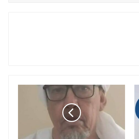
م
ح
م
د
ا
ل
م
خ