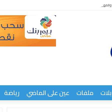
المهن القضائية آدو ولد ببانه يعدد المنجز بوزارة العدل خلال سبعة أعوام
لات
ملفات
عين على الماضي
رياضة