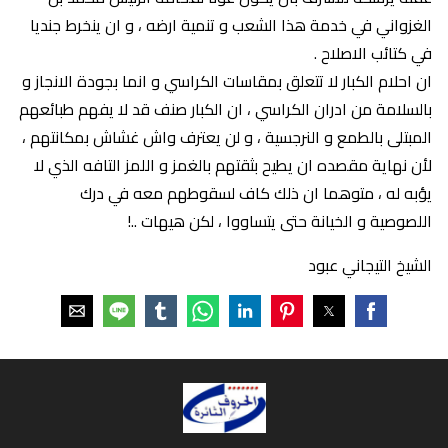
الغزواني في خدمة هذا الشعب و تنمية ارضه ، و ان ينخرط جنديا
في كتائب الاصلاح .
ان احلام الكبار لا تتعلق بمقاسات الكراسي و انما بجودة الانجاز و
بالسلامة من ادران الكراسي ، ان الكبار صنف قد لا يفهم طبائعهم
المبتلى بالطمع و النرجسية ، و لن يعترف واش غشاش بمكانتهم ،
لأن نهاية مقصده ان يطيح بثقتهم بالغمز و اللمز التافه الذي لا
يؤبه له ، متوهما ان ذلك كاف لسقوطهم معه في درك
اللصوصية و الخيانة حتى يتساووا ، لكن هيهات ..!
الشيخ التيجاني عبود