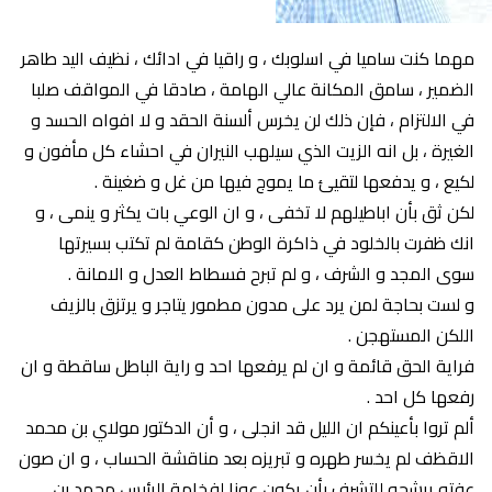
مهما كنت ساميا في اسلوبك ، و راقيا في ادائك ، نظيف اليد طاهر
الضمير ، سامق المكانة عالي الهامة ، صادقا في المواقف صلبا
في الالتزام ، فإن ذلك لن يخرس ألسنة الحقد و لا افواه الحسد و
الغيرة ، بل انه الزيت الذي سيلهب النيران في احشاء كل مأفون و
لكيع ، و يدفعها لتقيئ ما يموج فيها من غل و ضغينة .
لكن ثق بأن اباطيلهم لا تخفى ، و ان الوعي بات يكثر و ينمى ، و
انك ظفرت بالخلود في ذاكرة الوطن كقامة لم تكتب بسيرتها
سوى المجد و الشرف ، و لم تبرح فسطاط العدل و الامانة .
و لست بحاجة لمن يرد على مدون مطمور يتاجر و يرتزق بالزيف
اللكن المستهجن .
فراية الحق قائمة و ان لم يرفعها احد و راية الباطل ساقطة و ان
رفعها كل احد .
ألم تروا بأعينكم ان الليل قد انجلى ، و أن الدكتور مولاي بن محمد
الاقظف لم يخسر طهره و تبريزه بعد مناقشة الحساب ، و ان صون
عفته يرشحه للتشرف بأن يكون عونا لفخامة الرئيس محمد بن