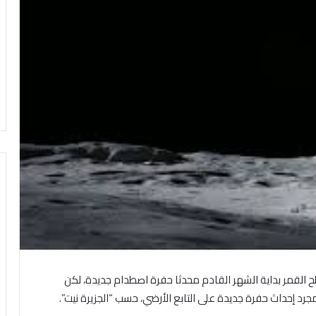
لقمر بداية الشهر القادم محدثا حفرة اصطدام جديدة، لكن
جرد إحداث حفرة جديدة على التابع الأرضي، حسب “الجزيرة نيت”.