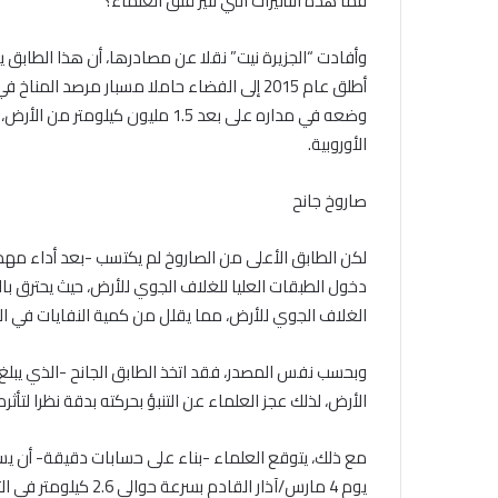
فما هذه التأثيرات التي تثير قلق العلماء؟
وضعه في مداره على بعد 1.5 مليون
الأوروبية.
صاروخ جانح
لكن الطابق الأعلى من الصاروخ لم يكتسب -بعد أداء مه
دخول الطبقات العليا للغلاف الجوي للأرض، حيث يحترق 
الغلاف الجوي للأرض، مما يقلل من كمية النفايات في ال
الأرض، لذلك عجز العلماء عن التنبؤ بحركته بدقة نظرا لت
مع ذلك، يتوقع العلماء -بناء على حسابات دقيقة- أن يس
يوم 4 مارس/آذار القادم بسرعة حوالي 2.6 كيلومتر في الثانية، مما سيحدث فوهة بقطر 19 مترا.