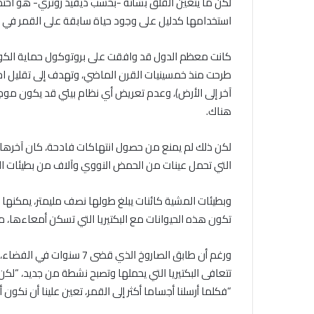
لكن ما يتعين القلق بشأنه -بحسب ديفيد روثري- هو احتمال 
استخدامها كدليل على وجود حياة سابقة على القمر في 
كانت معظم الدول قد وافقت على بروتوكول حماية الكوا
طرحت منذ خمسينيات القرن الماضي، وتهدف إلى تقليل احت
آخر إلى الأرض)، وعدم تعريض أي نظام بيئي قد يكون موج
هناك.
التي تحمل عينات من الحمض النووي وآلاف من بطيئات ال
وبطيئات المشية كائنات يبلغ طولها نصف مليمتر، يمكنها
تكون هذه الحيوانات مع البكتيريا التي تسكن أمعاءها، 
ورغم أن طابق الصاروخ الذي
تتعافى البكتيريا التي يحملها وتصبح نشطة من جديد، “ل
“فكلما أرسلنا أجساما أكثر إلى القمر، تعين علينا أن نكون أ