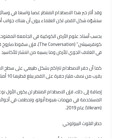
وقد أثار خبر هذا الاصطدام المنتظر غضبا واسعا في وسائ
ستشوّه شكل القمر، لكن العلماء يرون أن هناك جوانب أخرى
بحسب أستاذ علوم الأرض الكوكبية في الجامعة المفتوحة 
كونفرسيشن” (he Conversation
في الغلاف الجوي للأرض وما يسببه من انتشار للأكاسيد ا
كما أن حفر الاصطدام تتراكم بشكل طبيعي على سطح القم
يقرب من نصف مليار حفرة على القمر يبلغ قطرها 10 أمتار أو أكثر.
إضافة إلى ذلك، فإن الاصطدام المنتظر لن يكون الأول نو
المستخدمة في مهمات هبوط أبولو، وتحطمت في أجوائه ال
(Vikram) عام 2019.
خطر التلوث البيولوجي