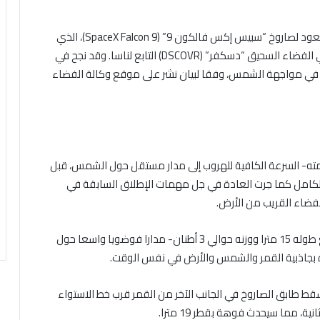
وأفادت “الجزيرة نيت” نقلا عن مصادرها، أن هذا الطابق يعود لصاروخ “سبيس إكس فالكون 9” (SpaceX Falcon 9)، الذي
أطلق عام 2015 إلى الفضاء حاملا مسبار مرصد المناخ في الفضاء السحيق “دسكفر” (DSCOVR) التابع لناسا. وقد نجح في
 كيلومتر من الأرض، في مواجهة الشمس، وفقا لبيان نشر على موقع وكالة الفضاء
مته- السرعة الكافية للهروب إلى مدار مستقل حول الشمس، قبل
بالكامل كما جرت العادة في جل مهمات الإطلاق السابقة في
فضاء القريب من الأرض.
وبحسب نفس المصدر، فقد اتخذ الطابق الجانح -الذي يبلغ طوله 15 مترا ووزنه حوالي 3 أطنان- مدارا فوضويا واسعا حول
أثره بجاذبية القمر والشمس والأرض في نفس الوقت.
قط طابق الصاروخ في الجانب الآخر من القمر قرب خط الاستواء