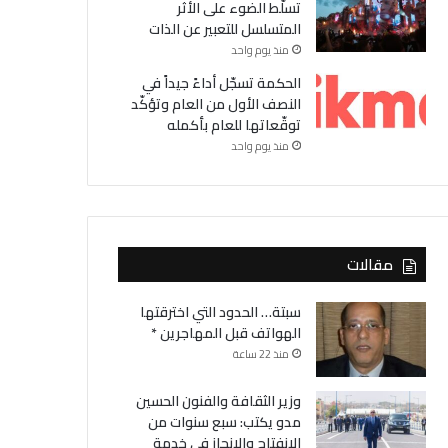
تسلّط الضوء على الأثر
المتسلسل للتعبير عن الذات
منذ يوم واحد
الحكمة تسجّل أداءً جيداً في
النصف الأول من العام وتؤكّد
توقّعاتها للعام بأكمله
منذ يوم واحد
مقالات
سبتة… الحدود التي اخترقتها
الهواتف قبل المهاجرين *
منذ 22 ساعة
وزير الثقافة والفنون الحسين
مدو يكتب: سبع سنوات من
الانفتاح والانجاز في خدمة