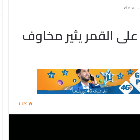
 العلماء
لى القمر يثير مخاوف
1٬129