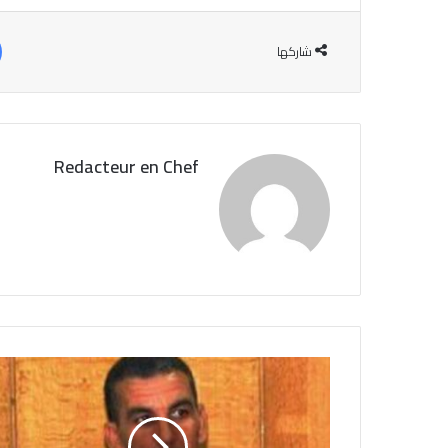
شاركها
Redacteur en Chef
ا
ل
ج
ا