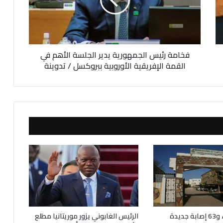
ة
ر
ئ
ي
س
فخامة رئيس الجمهورية يدير الجلسة الأهم في
ا
ل
القمة الإفريقية الأوروبية ببروكسل / تدوينة
ج
م
ه
و
ر
ي
ة
ي
د
ي
ر
ا
ل
ج
50 حالة شفاء و63 إصابة جديدة
الرئيس الغابوني يزور موريتانيا مطلع
ل