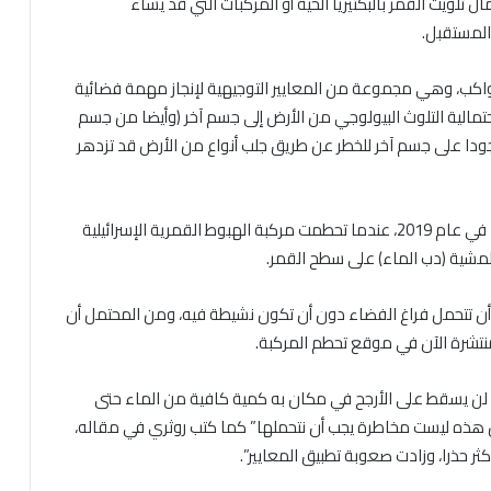
تلويث القمر بالبكتيريا الحية أو المركبات التي قد يساء
المستقبل.
كب، وهي مجموعة من المعايير التوجيهية لإنجاز مهمة فضائية
مالية التلوث البيولوجي من الأرض إلى جسم آخر (وأيضا من جسم
ودا على جسم آخر للخطر عن طريق جلب أنواع من الأرض قد تزدهر
لكن ذلك لم يمنع من حصول انتهاكات فادحة، كان آخرها في عام 2019، عندما تحطمت مركبة الهبوط القمرية الإسرائيلية
مشية (دب الماء) على سطح القمر.
 أن تتحمل فراغ الفضاء دون أن تكون نشيطة فيه، ومن المحتمل أن
منتشرة الآن في موقع تحطم المركبة.
 قضى 7 سنوات في الفضاء، لن يسقط على الأرجح في مكان به كمية كافية من الماء حتى
كن هذه ليست مخاطرة يجب أن نتحملها” كما كتب روثري في مقاله،
كثر حذرا، وزادت صعوبة تطبيق المعايير”.