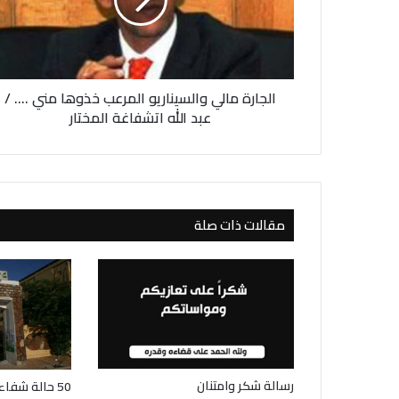
ر
ة
م
ا
ل
الجارة مالي والسيناريو المرعب خذوها مني .... /
ي
و
عبد الله اتشفاغة المختار
ا
ل
س
ي
ن
مقالات ذات صلة
ا
ر
ي
و
ا
ل
م
ر
ع
رسالة شكر وامتنان
ب