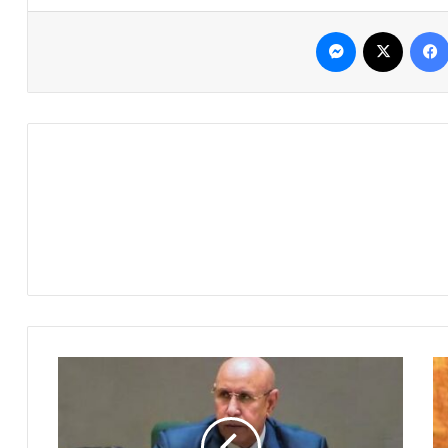
فيسبوك
‫X
ماسنجر
ف
خ
ا
م