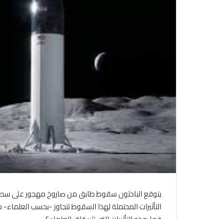
يتوقع الباحثون سقوط طابق من صاروخ مهجور على سطح ا
التأثيرات المحتملة لهذا السقوط تتجاوز -بحسب العلماء- م