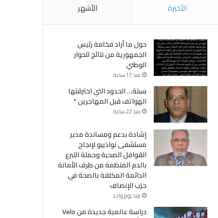
الأخيرة
الأشهر
حول ما أراد فخامة رئيس
الجمهورية من نتائج للحوار
الوطني
منذ 17 ساعة
سبتة… الحدود التي اخترقتها
الهواتف قبل المهاجرين *
منذ 22 ساعة
إشادة بدعم ومساندة مدير
مستشفى نواذيبو لإنجاح
القوافل الصحية وحملة التبرع
بالدم المنظمة من طرف الأمانة
الدائمة المكلفة بالصحة في
حزب الإنصاف
منذ يوم واحد
دراسة عالمية جديدة من Velo