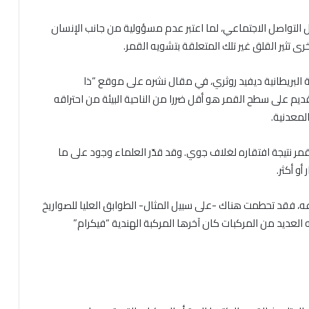
ل التواصل الاجتماعي، لما اعتبر عدم مسؤولية من جانب الإنسان
 تثير القلق غير تلك المتعلقة بتشويه القمر.
البريطانية ديفيد روثري، في مقال نشره على موقع “ذا
T)، فإن سقوط صاروخ قديم على سطح القمر هو أقل ضررا من الناحية البيئة من احتراقه
لمعدنية.
ر نتيجة افتقاره لغلاف جوي. وقد قدّر العلماء وجود على ما
عه، فقد تحطمت هناك -على سبيل المثال- الطوابق العليا للصواريخ
عديد من المركبات كان آخرها المركبة الهندية “فيكرام”