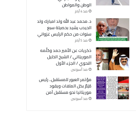
الوطن والمواطن
منذ 4 أيام
د. محمد عبد الله ولد امبارك ولد
الحيدب يشيد بحصيلة سبع
سنوات من حكم الرئيس غزواني
منذ 5 أيام
ذكريات عن الأمير حمد وحُلْمه
الموريتاني / الشيخ الخليل
النحوي / الجزء الأول
منذ أسبوعين
مؤتمر العبور للمستقبل.. رئيس
مُلِمّ بكل الملفات ويقود
موريتانيا نحو مستقبل آمن
منذ أسبوعين