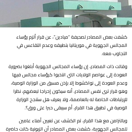
كشفت بعض المصادر لصحيفة “ميادين”، عن قرار ألزم رؤساء
المجالس الجهوية في موريتانيا بتطبيقه وعدم التقاعس في
التجاوب معه.
وقالت ذات المصادر، إن رؤساء المجالس الجهوية أبلغوا بضرورة
العودة إلى عواصم الولايات التي انتخبوا كرؤساء مجالس فيها
وعدم العودة إلى نواكشوط إلا بإذن مسبق من الوزارة الوصية،
وهو قرار ترى نفس المصادر، أنه سيكون إحراجا لبعضهم، نظرا
للإرتباطات الخاصة له بالعاصمة، ولا يعرف هل ستنجح الوزارة
الوصية في تطبيق هذا القرار، أم سيبقى حبرا على ورق؟.
وبالتزامن مع هذا القرار، تم الكشف عن تعيين أمناء عامين
للمجالس الجهوية، كشفت بعض المصادر أن الزبونية كانت حاضرة