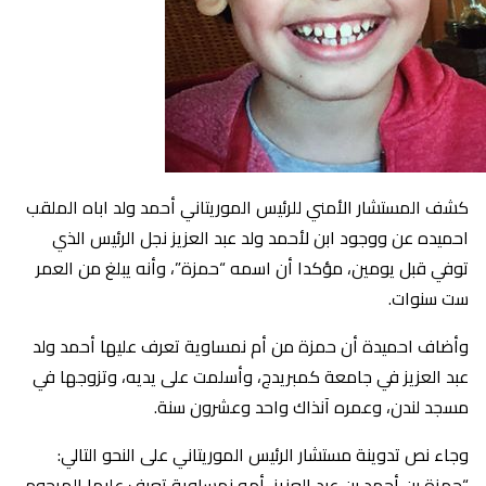
كشف المستشار الأمني للرئيس الموريتاني أحمد ولد اباه الملقب
احميده عن ووجود ابن لأحمد ولد عبد العزيز نجل الرئيس الذي
توفي قبل يومين، مؤكدا أن اسمه “حمزة”، وأنه يبلغ من العمر
ست سنوات.
وأضاف احميدة أن حمزة من أم نمساوية تعرف عليها أحمد ولد
عبد العزيز في جامعة كمبريدج، وأسلمت على يديه، وتزوجها في
مسجد لندن، وعمره آنذاك واحد وعشرون سنة.
وجاء نص تدوينة مستشار الرئيس الموريتاني على النحو التالي:
“حمزة بن أحمد بن عبد العزيز، أمه نمساوية تعرف عليها المرحوم