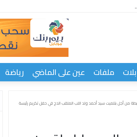
ها الهواتف قبل المهاجرين *
لات
ملفات
عين على الماضي
رياضة
لرابطة من أجل بتلميت سيد أحمد ولد اللب الملقب الدح في حفل تكريم رئيسة