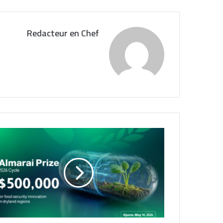
Redacteur en Chef
ج
ا
ئ
ز
ة
ا
ل
م
ر