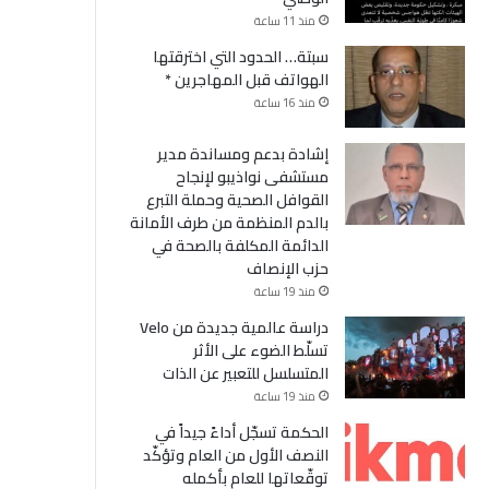
منذ 11 ساعة
سبتة… الحدود التي اخترقتها
الهواتف قبل المهاجرين *
منذ 16 ساعة
إشادة بدعم ومساندة مدير
مستشفى نواذيبو لإنجاح
القوافل الصحية وحملة التبرع
بالدم المنظمة من طرف الأمانة
الدائمة المكلفة بالصحة في
حزب الإنصاف
منذ 19 ساعة
دراسة عالمية جديدة من Velo
تسلّط الضوء على الأثر
المتسلسل للتعبير عن الذات
منذ 19 ساعة
الحكمة تسجّل أداءً جيداً في
النصف الأول من العام وتؤكّد
توقّعاتها للعام بأكمله