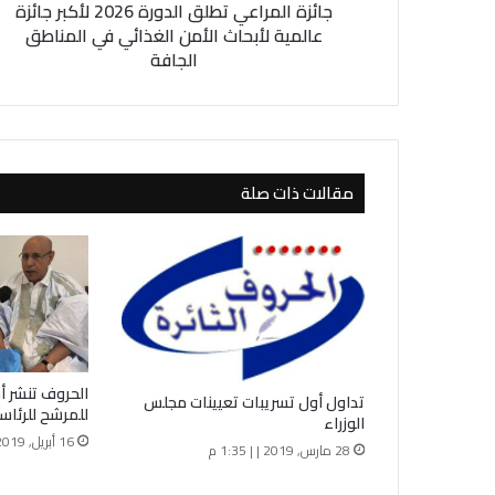
جائزة المراعي تطلق الدورة 2026 لأكبر جائزة
ا
ع
عالمية لأبحاث الأمن الغذائي في المناطق
ي
الجافة
ت
ط
ل
ق
ا
مقالات ذات صلة
ل
د
و
ر
ة
2
0
2
6
الحروف تنشر أ
تداول أول تسريبات تعيينات مجلس
ل
للمرشح للرئاس
الوزراء
أ
16 أبريل, 2019 | | 7:57 م
ك
28 مارس, 2019 | | 1:35 م
ب