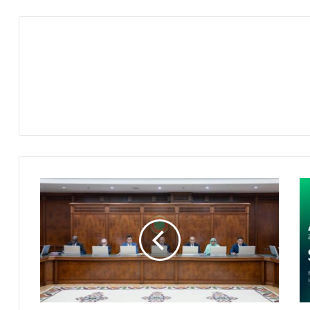
م
و
ر
ي
ت
ا
ن
ي
ا