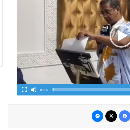
08:55
فيسبوك
‫X
ماسنجر