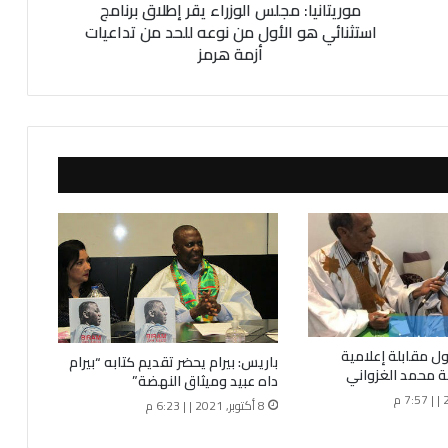
موريتانيا: مجلس الوزراء يقر إطلاق برنامج
:
م
استثنائي هو الأول من نوعه للحد من تداعيات
ج
أزمة هرمز
ل
س
ا
ل
و
ز
ر
ا
ء
ي
ق
ر
إ
ط
ول مقابلة إعلامية
باريس: بيرام يحضر تقديم كتابه “بيرام
ل
ة محمد الغزواني
داه عبيد وميثاق النهضة”
ا
8 أكتوبر, 2021 | | 6:23 م
ق
ب