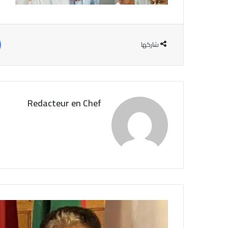
شاركها
Redacteur en Chef
ح
ر
ي