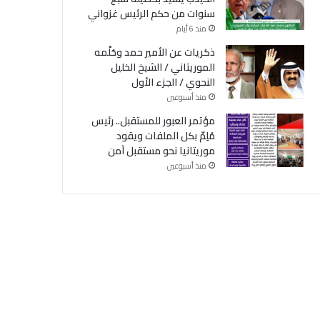
سنوات من حكم الرئيس غزواني
منذ 6 أيام
ذكريات عن الأمير حمد وحُلْمه
الموريتاني / الشيخ الخليل
النحوي / الجزء الأول
منذ أسبوعين
مؤتمر العبور للمستقبل.. رئيس
مُلِمّ بكل الملفات ويقود
موريتانيا نحو مستقبل آمن
منذ أسبوعين