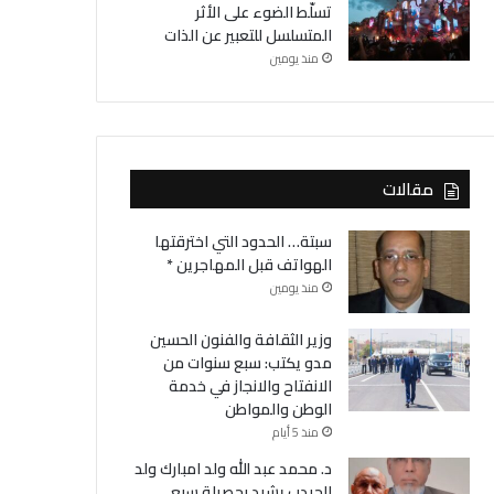
تسلّط الضوء على الأثر
المتسلسل للتعبير عن الذات
منذ يومين
مقالات
سبتة… الحدود التي اخترقتها
الهواتف قبل المهاجرين *
منذ يومين
وزير الثقافة والفنون الحسين
مدو يكتب: سبع سنوات من
الانفتاح والانجاز في خدمة
الوطن والمواطن
منذ 5 أيام
د. محمد عبد الله ولد امبارك ولد
الحيدب يشيد بحصيلة سبع