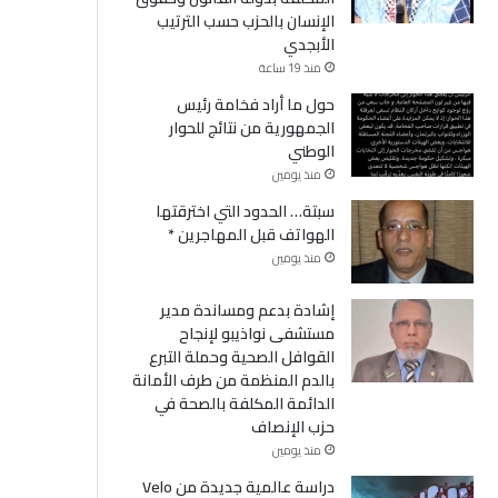
الإنسان بالحزب حسب الترتيب
الأبجدي
منذ 19 ساعة
حول ما أراد فخامة رئيس
الجمهورية من نتائج للحوار
الوطني
منذ يومين
سبتة… الحدود التي اخترقتها
الهواتف قبل المهاجرين *
منذ يومين
إشادة بدعم ومساندة مدير
مستشفى نواذيبو لإنجاح
القوافل الصحية وحملة التبرع
بالدم المنظمة من طرف الأمانة
الدائمة المكلفة بالصحة في
حزب الإنصاف
منذ يومين
دراسة عالمية جديدة من Velo