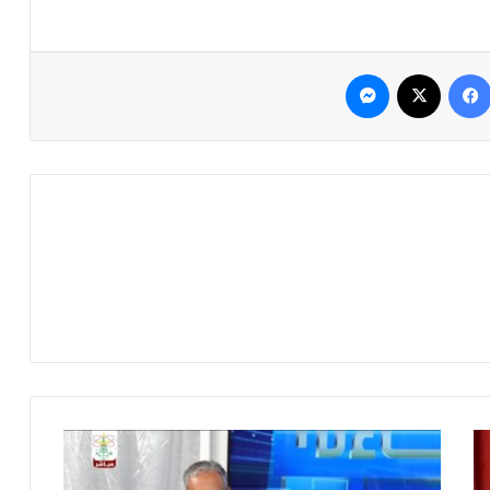
فيسبوك
‫X
ماسنجر
ب
ر
ن