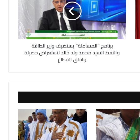
ا
م
ج
"
ا
ل
برنامج "المساءلة" يستضيف وزير الطاقة
م
س
والنفط السيد محمد ولد خالد لاستعراض حصيلة
ا
وآفاق القطاع
ء
ل
ة
"
ي
س
ت
ض
ي
ف
و
ز