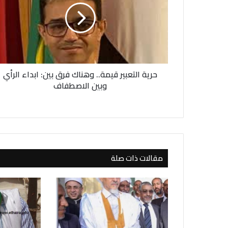
ة
ا
ل
ت
ع
ب
حرية التعبير قيمة.. وهناك فرق بين: ابداء الرأي
ي
ر
وبين الاصطفاف
ق
ي
م
ة
.
.
مقالات ذات صلة
و
ه
ن
ا
ك
ف
ر