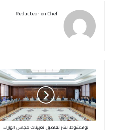
Redacteur en Chef
ن
و
ا
ك
ش
و
ط
:
ن
نواكشوط: نشر تفاصيل تعيينات مجلس الوزراء
ش