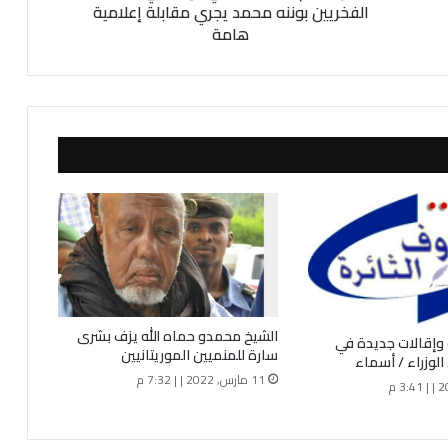
م
الفخريين بوننه محمد يجري مقابلة إعلامية
ل
هامة
ل
ا
ت
ح
ا
د
ا
ل
ع
ر
ب
ي
ا
ل
الشيخ محمدو حماه الله يزف بشرى
 وإقالات جديدة في
إ
سارة للمنميين الموريتانيين
لوزراء / أسماء
ف
11 مارس, 2022 | | 7:32 م
ر
ي
ق