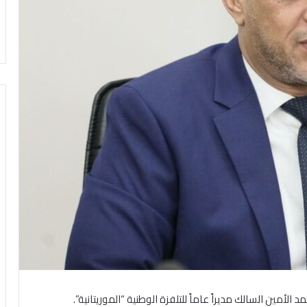
لأمين السالك مديراً عاماً للتلفزة الوطنية “الموريتانية”.