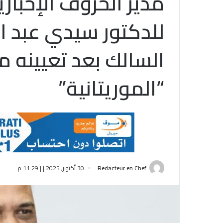
مدير الحروف الإخبار
للدكتور سيدي عبد ال
السالك بعد تعيينه مدي
“الموريتانية”
Redacteur en Chef
30 أكتوبر, 2025 | | 11:29 م