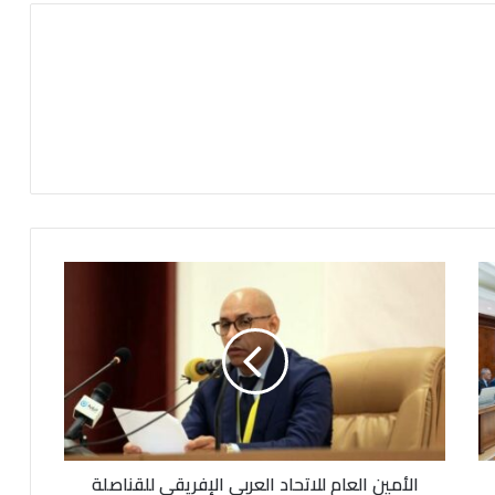
ا
ل
أ
م
ي
ن
ا
ل
ع
الأمين العام للاتحاد العربي الإفريقي للقناصلة
ا