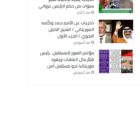
سنوات من حكم الرئيس غزواني
منذ 5 أيام
ذكريات عن الأمير حمد وحُلْمه
الموريتاني / الشيخ الخليل
النحوي / الجزء الأول
منذ أسبوعين
مؤتمر العبور للمستقبل.. رئيس
مُلِمّ بكل الملفات ويقود
موريتانيا نحو مستقبل آمن
منذ أسبوعين