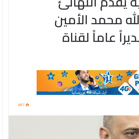
ية يقدم التهانئ
له محمد الأمين
راً عاماً لقناة
687