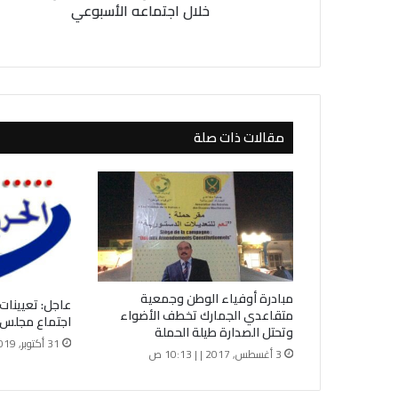
ر
خلال اجتماعه الأسبوعي
ت
ف
ا
ص
ي
ل
مقالات ذات صلة
ت
ع
ي
ي
ن
ا
ت
م
ج
مبادرة أوفياء الوطن وجمعية
عاجل: تعيينات
ل
متقاعدي الجمارك تخطف الأضواء
اجتماع مجلس ا
س
وتحتل الصدارة طيلة الحملة
ا
31 أكتوبر, 2019 | | 3:41 م
3 أغسطس, 2017 | | 10:13 ص
ل
و