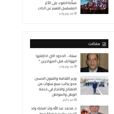
تسلّط الضوء على الأثر
المتسلسل للتعبير عن الذات
منذ يوم واحد
مقالات
سبتة… الحدود التي اخترقتها
الهواتف قبل المهاجرين *
منذ يوم واحد
وزير الثقافة والفنون الحسين
مدو يكتب: سبع سنوات من
الانفتاح والانجاز في خدمة
الوطن والمواطن
منذ 4 أيام
د. محمد عبد الله ولد امبارك ولد
الحيدب يشيد بحصيلة سبع