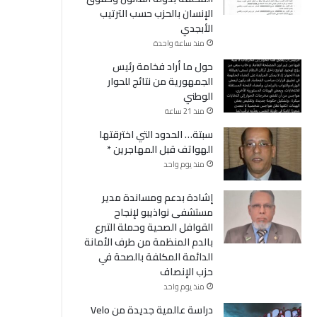
الإنسان بالحزب حسب الترتيب
الأبجدي
منذ ساعة واحدة
حول ما أراد فخامة رئيس
الجمهورية من نتائج للحوار
الوطني
منذ 21 ساعة
سبتة… الحدود التي اخترقتها
الهواتف قبل المهاجرين *
منذ يوم واحد
إشادة بدعم ومساندة مدير
مستشفى نواذيبو لإنجاح
القوافل الصحية وحملة التبرع
بالدم المنظمة من طرف الأمانة
الدائمة المكلفة بالصحة في
حزب الإنصاف
منذ يوم واحد
دراسة عالمية جديدة من Velo