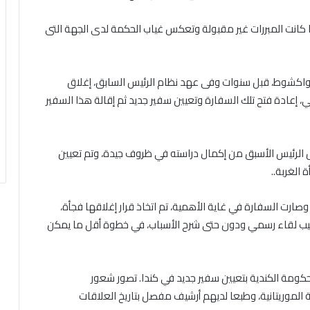
 كانت المبررات غير مقبولة وتعكس غياب الحكمة لدى الجهة التى
نواكشوط، قبل سنوات وفى عهد نظام الرئيس السابق، إغلاق
ي، إعادة فتح تلك السفارة وتعيين سفير جديد ثم إقالة هذا السفير
ل الرئيس الأسبق من إكمال دراسته في ظروف جيدة، وتم تعيين
الغربة..
صارت السفارة في غاية الأهمية، تم اتخاذ قرار إغلاقها فجأة،
رتيب لقاء رسمي ودون حتى شرح الأسباب، في خطوة أقل ما يمكن
كومة الكندية بتعيين سفير جديد في كندا. تصور شعور
 الموريتانية، وطبعا لديهم أرشيف مفصل بتاريخ العلاقات