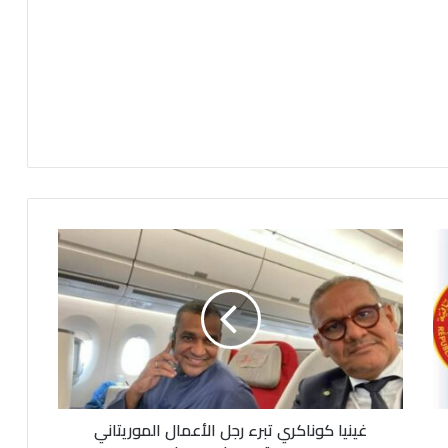
غ
ي
ن
ي
ا
ك
و
ن
ا
غينيا كوناكري تبرء رجل الأعمال الموريتاني
ك