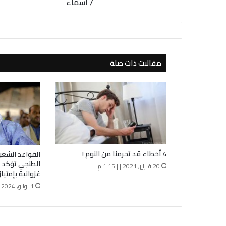
ج
/ أسماء
ر
ي
ت
غ
ي
مقالات ذات صلة
ي
ر
ا
ت
و
ا
س
ع
ة
4 أخطاء قد تحرمنا من النوم !
القواعد الشعبي
ل
الطنجي تؤكد 
20 فبراير, 2021 | | 1:15 م
س
غزوانية بإمتياز
ف
1 يوليو, 2024 | | 8:13 ص
ر
ا
ئ
ه