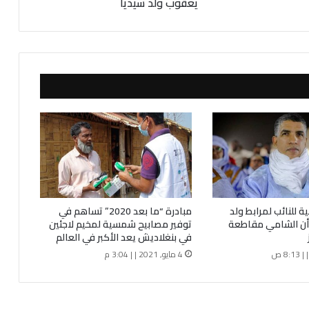
ر
يعقوب ولد سيديا
ي
ت
ب
ر
ء
ر
ج
ل
ا
ل
أ
ع
م
ا
ة للنائب لمرابط ولد
مبادرة “ما بعد 2020” تساهم في
ل
أن الشامي مقاطعة
توفير مصابيح شمسية لمخيم لاجئين
ا
في بنغلاديش يعد الأكبر في العالم
ل
4 مايو, 2021 | | 3:04 م
م
و
ر
ي