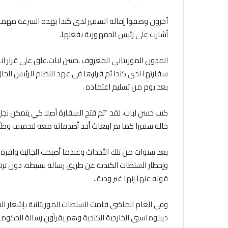
آخرون وصفوا إقالة السفير لدى كندا بهذه السرعة مهما
أشارت على رئيس الجمهورية بفعلها.
المدون الموريتاني المعروف ،حسن لبات،علق على قرار ا
سفارتها لدى كندا ثم قرارها فى عهد النظام الرئيس الحال
بعد يوم من تسليم اعتماده .
كتب حسن لبات، لقد “تم فتح السفارة أصلا كي يتمكن نج
خاله سفيرا كما تم ابتعاث أحد أصدقائه معه لتخفيف وطأة 
بعد سنوات من تلك الأحداث وعندما أصبحت الجالية وافرة و
وإخطار السلطات الكندية عن طريق رسالة بسيطة، دون ت
قوله عنها إنها غير ودية..
وفي العام الماضي قامت السلطات الموريتانية بإشعار الح
ديبلوماسيي الخارجية الكندية وهم يقرأون رسالة الحكومة