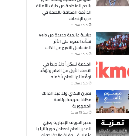
بالدم المنظمة من طرف الأمانة
الدائمة المكلفة بالصحة في
حزب الإنصاف
منذ 3 ساعات
دراسة عالمية جديدة من Velo
تسلّط الضوء على الأثر
المتسلسل للتعبير عن الذات
منذ 3 ساعات
الحكمة تسجّل أداءً جيداً في
النصف الأول من العام وتؤكّد
توقّعاتها للعام بأكمله
منذ 3 ساعات
تعيين البكاي ولد عبد المالك
مكلفا بمهمة برئاسة
الجمهورية
منذ 19 ساعة
مدير الحروف الإخبارية يعزي
المدير العام لمعادن موريتانيا با
عثمان في وفاة والدة إخوته