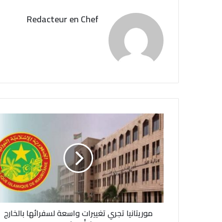
Redacteur en Chef
م
و
ر
ي
ت
ا
ن
ي
ا
موريتانيا تجري تغييرات واسعة لسفرائها بالخارج
ت