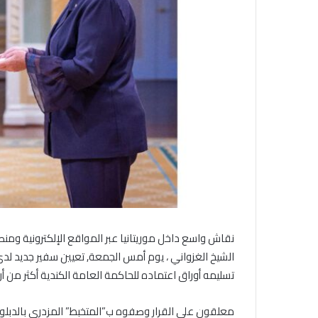
نقاش واسع داخل موريتانيا عبر المواقع الإلكترونية ومنصا
الشيخ الغزواني ، يوم أمس الجمعة, تعيين سفير جديد لد
تسليمه أوراق اعتماده للحاكمة العامة الكندية أكثر من أر
معلقون على القرار وصفوه ب”المتخبط” المزدرى بالدبلوما