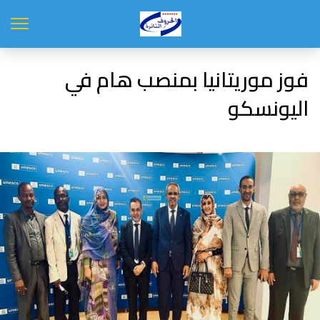
فوز موريتانيا بمنصب هام في
اليونسكو