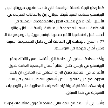
كما يعتبر نتيجة للحملة الواسعة التي قادها مندوب موريتانيا لدى
اليونسكو سعادة السيد شيخنا مولاي زين واتصالاته العديدة في
الأشهر الأخيرة مع مختلف الدول والمجموعات الممثلة في
المنظمة، لا سيما المجموعة الإفريقية برئاسة السنغال، والتي
أعلنت خلال اجتماعها الأخير دعمها لترشيح موريتانيا ، ومجموعة الـ
77 + الصين بالإضافة إلى اتصالات أخرى داخل المجموعة العربية
وكتل أخرى مهمة في اليونسكو.
وأكد سعادة السفير، في كلمة التي ألقاها أمس الثلاثاء بمقر
اليونسكو في باريس، خلال افتتاح أعمال الجمعية العامة للدول
الأطراف في اتفاقية صون التراث الثقافي غير المادي، ان هذه
الدورة يقع على عاتقها بشكل أساسي التفكير الشامل في آليات
إدراج هذه الاتفاقية، واقتراح التعديلات المطلوبة على التوجيهات
التنفيذية في هذا السياق.
وأشار إلى أن المجتمع الموريتاني متعدد الأعراق والثقافات إدراكا