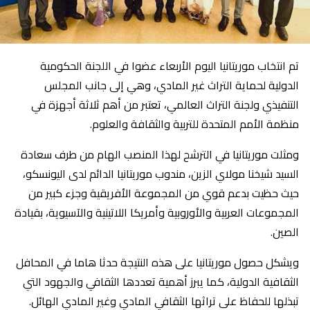
تم انتخاب موريتانيا اليوم الأربعاء عضوا في اللجنة الحكومية
الدولية لحماية التراث غير المادي، وهي إلى جانب المجلس
التنفيذي ولجنة التراث العالمي، تعتبر من أهم ثلاثة أجهزة في
منظمة الأمم المتحدة للتربية والثقافة والعلوم.
ومثلت موريتانيا في الترشح لهذا المنصب الهام من طرف سعادة
السيد شيخنا مولاي الزين، مندوب موريتانيا الدائم لدى اليونسكو،
حيث حظيت بدعم قوي من المجموعة الأفريقية وجزء كبير من
المجموعات العربية والأوروبية وأمريكا اللاتينية والآسيوية، بقيادة
الصين.
ويشكل حصول موريتانيا على هذه النتيجة حدثا هاما في المحافل
الثقافية الدولية، كما يبرز أهمية تعددها الثقافي والجهود التي
تبذلها للحفاظ على تراثها الثقافي المادي وغير المادي الهائل.