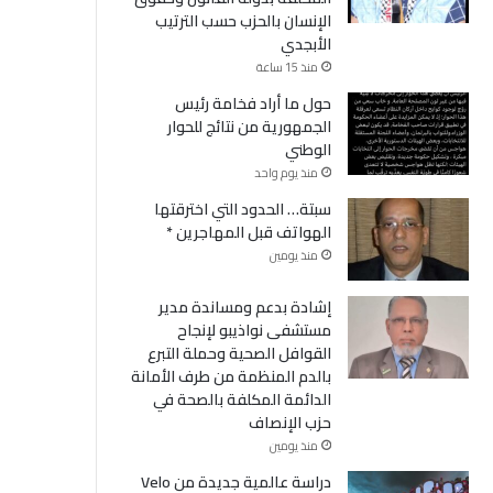
الإنسان بالحزب حسب الترتيب
الأبجدي
منذ 15 ساعة
حول ما أراد فخامة رئيس
الجمهورية من نتائج للحوار
الوطني
منذ يوم واحد
سبتة… الحدود التي اخترقتها
الهواتف قبل المهاجرين *
منذ يومين
إشادة بدعم ومساندة مدير
مستشفى نواذيبو لإنجاح
القوافل الصحية وحملة التبرع
بالدم المنظمة من طرف الأمانة
الدائمة المكلفة بالصحة في
حزب الإنصاف
منذ يومين
دراسة عالمية جديدة من Velo