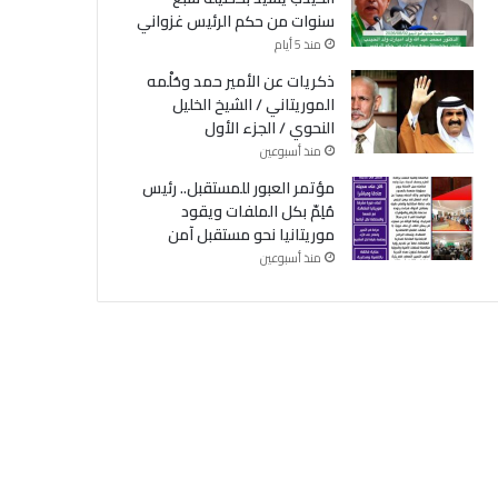
سنوات من حكم الرئيس غزواني
منذ 5 أيام
ذكريات عن الأمير حمد وحُلْمه
الموريتاني / الشيخ الخليل
النحوي / الجزء الأول
منذ أسبوعين
مؤتمر العبور للمستقبل.. رئيس
مُلِمّ بكل الملفات ويقود
موريتانيا نحو مستقبل آمن
منذ أسبوعين