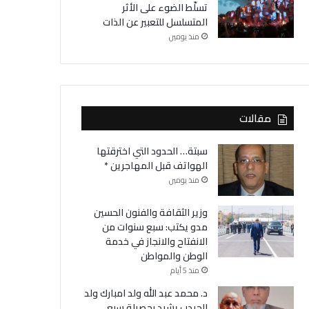
تسلّط الضوء على الأثر
المتسلسل للتعبير عن الذات
منذ يومين
مقالات
سبتة… الحدود التي اخترقتها
الهواتف قبل المهاجرين *
منذ يومين
وزير الثقافة والفنون الحسين
مدو يكتب: سبع سنوات من
الانفتاح والانجاز في خدمة
الوطن والمواطن
منذ 5 أيام
د. محمد عبد الله ولد امبارك ولد
الحيدب يشيد بحصيلة سبع