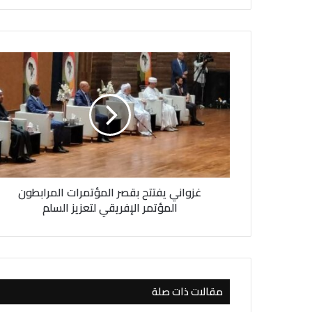
غ
ز
و
ا
ن
ي
ي
ف
ت
غزواني يفتتح بقصر المؤتمرات المرابطون
ت
ح
المؤتمر الإفريقي لتعزيز السلم
ب
ق
ص
ر
ا
مقالات ذات صلة
ل
م