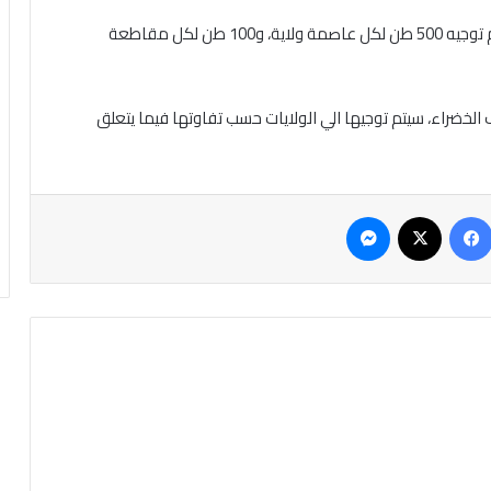
و بينت بنت خطري أنه فيما يتعلق بالحصص لكل ولاية سيتم توجيه 500 طن لكل عاصمة ولاية، و100 طن لكل مقاطعة
راء 15 ألف طن من الأعلاف الخضراء، سيتم توجيها الي الولايات حسب تفاوتها فيما يتعلق
فيسبوك
‫X
ماسنجر