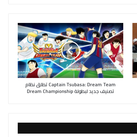
C
a
p
t
a
i
n
T
s
Captain Tsubasa: Dream Team تطلق نظام
u
b
تصنيف جديد لبطولة Dream Championship
a
s
a
:
D
r
e