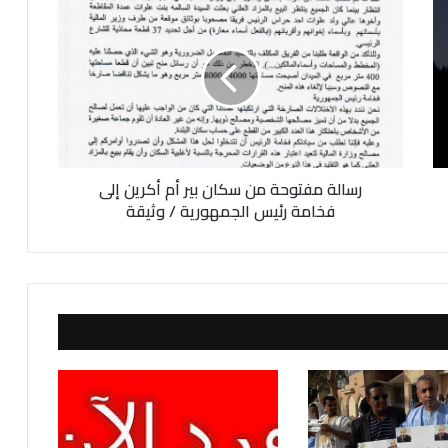
س
ا
ل
ة
م
ف
ت
و
رسالة مفتوحة من سكان بير أم أكرين إلى
ح
ة
فخامة رئيس الجمهورية / وثيقة
م
ن
س
ك
ا
ن
ب
ي
ر
أ
م