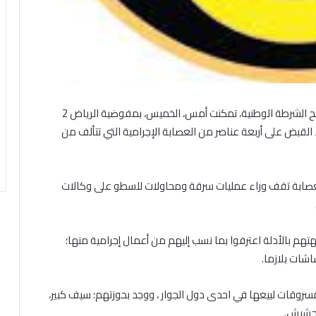
أعلنت الشرطة الوطنية، اليوم، أن فرق البحث التابعة لمصالح الشرطة الوطنية، تمكنت أمس، الخميس، بمفوضية الرياض 2
 القبض على أربعة عناصر من العصابة الإجرامية التي تتألف من
لعصابة تقف وراء عمليات سرقة ومحاولات للسطو على وكالات
هم بالأدلة اعترفوا بما نسب إليهم من أعمال إجرامية منها؛
مسروقات لبيعها في احدى دول الجوار ، ووجد بحوزتهم؛ سيف كبير،
لحشيش.