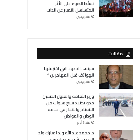
تسلّط الضوء على الأثر
المتسلسل للتعبير عن الذات
منذ يومين
مقالات
سبتة… الحدود التي اخترقتها
الهواتف قبل المهاجرين *
منذ يومين
وزير الثقافة والفنون الحسين
مدو يكتب: سبع سنوات من
الانفتاح والانجاز في خدمة
الوطن والمواطن
منذ 5 أيام
د. محمد عبد الله ولد امبارك ولد
الحيدب يشيد بحصيلة سبع