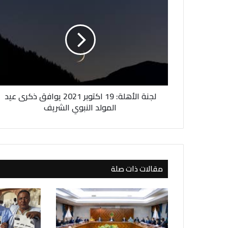
ج
ن
ة
ا
ل
أ
ه
ل
لجنة الأهلة: 19 اكتوبر 2021 يوافق ذكرى عيد
ة
:
المولد النبوي الشريف
1
9
ا
ك
ت
مقالات ذات صلة
و
ب
ر
2
0
2