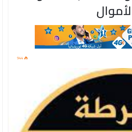
لأموال
944