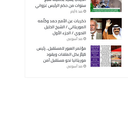
سنوات من حكم الرئيس غزواني
منذ 6 أيام
ذكريات عن الأمير حمد وحُلْمه
الموريتاني / الشيخ الخليل
النحوي / الجزء الأول
منذ أسبوعين
مؤتمر العبور للمستقبل.. رئيس
مُلِمّ بكل الملفات ويقود
موريتانيا نحو مستقبل آمن
منذ أسبوعين