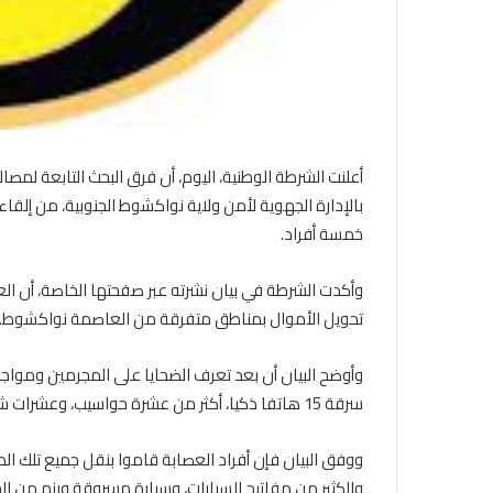
بالإدارة الجهوية لأمن ولاية نواكشوط الجنوبية، من إلقاء
خمسة أفراد.
وأكدت الشرطة في بيان نشرته عبر صفحتها الخاصة، أن ا
تحويل الأموال بمناطق متفرقة من العاصمة نواكشوط.
وأوضح البيان أن بعد تعرف الضحايا على المجرمين ومواجهت
سرقة 15 هاتفا ذكيا، أكثر من عشرة حواسيب، وعشرات شاشات بلازما.
ووفق البيان فإن أفراد العصابة قاموا بنقل جميع تلك ال
والكثير من مفاتيح السيارات، وسيارة مسروقة ورزم من ا