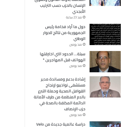
الإنسان بالحزب حسب الترتيب
الأبجدي
منذ 23 ساعة
حول ما أراد فخامة رئيس
الجمهورية من نتائج للحوار
الوطني
منذ يومين
سبتة… الحدود التي اخترقتها
الهواتف قبل المهاجرين *
منذ يومين
إشادة بدعم ومساندة مدير
مستشفى نواذيبو لإنجاح
القوافل الصحية وحملة التبرع
بالدم المنظمة من طرف الأمانة
الدائمة المكلفة بالصحة في
حزب الإنصاف
منذ يومين
دراسة عالمية جديدة من Velo