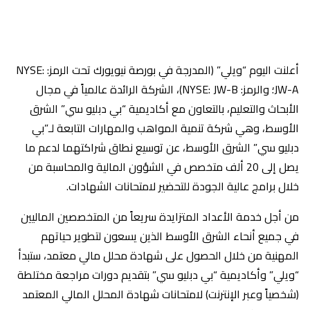
أعلنت اليوم “ويلي” (المدرجة في بورصة نيويورك تحت الرمز: NYSE:
JW-A؛ والرمز: NYSE: JW-B)، الشركة الرائدة عالمياً في مجال
الأبحاث والتعليم، بالتعاون مع أكاديمية “بي دبليو سي” الشرق
الأوسط، وهي شركة تنمية المواهب والمهارات التابعة لـ”بي
دبليو سي” الشرق الأوسط، عن توسيع نطاق شراكتهما لدعم ما
يصل إلى 20 ألف متخصص في الشؤون المالية والمحاسبة من
خلال برامج عالية الجودة للتحضير لامتحانات الشهادات.
من أجل خدمة الأعداد المتزايدة سريعاً من المتخصصين الماليين
في جميع أنحاء الشرق الأوسط الذين يسعون لتطوير حياتهم
المهنية من خلال الحصول على شهادة محلل مالي معتمد، ستبدأ
“ويلي” وأكاديمية “بي دبليو سي” بتقديم دورات مراجعة مختلطة
(شخصياً وعبر الإنترنت) لامتحانات شهادة المحلل المالي المعتمد