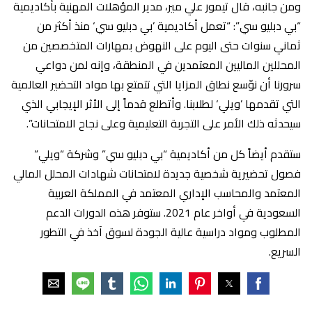
ومن جانبه، قال تيمور علي مير، مدير المؤهلات المهنية بأكاديمية
“بي دبليو سي”: “تعمل أكاديمية ’بي دبليو سي‘ منذ أكثر من
ثماني سنوات حتى اليوم على النهوض بمهارات المتخصصين من
المحللين الماليين المعتمدين في المنطقة، وإنه لمن دواعي
سرورنا أن نوّسع نطاق المزايا التي تتمتع بها مواد التحضير العالمية
التي تقدمها ’ويلي‘ لطلابنا. وأتطلع قدماً إلى الأثر الإيجابي الذي
سيحدثه ذلك الأمر على التجربة التعليمية وعلى نجاح الامتحانات”.
ستقدم أيضاً كل من أكاديمية “بي دبليو سي” وشركة “ويلي”
فصول تحضيرية شخصية جديدة لامتحانات شهادات المحلل المالي
المعتمد والمحاسب الإداري المعتمد في المملكة العربية
السعودية في أواخر عام 2021. ستوفر هذه الدورات الدعم
المطلوب ومواد دراسية عالية الجودة لسوق آخذ في التطور
السريع.