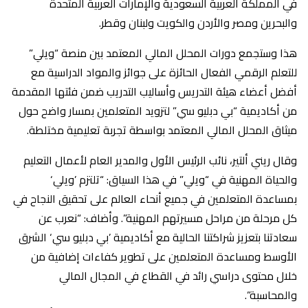
في المملكة العربية السعودية والإمارات العربية المتحدة
والبحرين ومصر والأردن والكويت ولبنان وقطر.
هذا وستجمع دورات المحلل المالي المعتمد بين منصة “ويلي”
للتعلم الرقمي الفعال الحائزة على جوائز والمواد الدراسية مع
أفضل أعضاء هيئة التدريس وأساليب التدريب ضمن فئتها المقدمة
من أكاديمية “بي دبليو سي” لتزويد المتعلمين بمسار واضح حول
ميثاق المحلل المالي المعتمد بواسطة تجربة تعليمية مختلطة.
وقال ريني ألتير، نائب الرئيس الأول والمدير العام لأعمال التعليم
والحياة المهنية في “ويلي” في هذا السياق: “تلتزم ’ويلي‘
بمساعدة المتعلمين في جميع أنحاء العالم على تحقيق النجاح في
كل مرحلة من مراحل مسيرتهم المهنية”. وأضاف: “نعرب عن
سعادتنا بتعزيز شراكتنا الحالية مع أكاديمية ’بي دبليو سي‘ الشرق
الأوسط ومساعدة المتعلمين على تطوير كفاءات إضافية من
خلال محتوى دراسي رائد في القطاع في المجال المالي
والمحاسبة”.