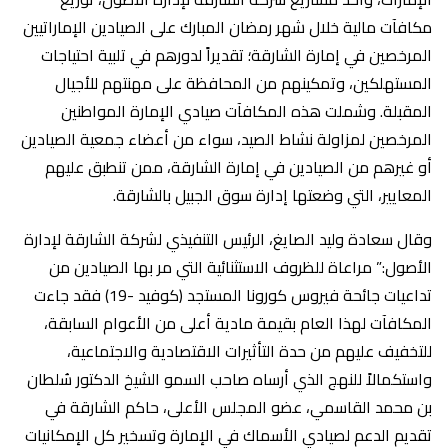
مكافآت مالية خلال شهر رمضان المبارك على الصيادين الإماراتيين
المرخصين في إمارة الشارقة؛ تقديراً لدورهم في تلبية احتياجات
المستهلكين، وتمكينهم من المحافظة على مهنتهم للأجيال
المقبلة. وشملت هذه المكافآت صيادي الإمارة المواطنين
المرخصين لمزاولة نشاط الصيد، سواء من أعضاء جمعية الصيادين
أو غيرهم من الصيادين في إمارة الشارقة، ممن تنطبق عليهم
المعايير، التي وضعتها إدارة سوق الجبيل بالشارقة.
وقال سعادة وليد الصايغ، الرئيس التنفيذي لشركة الشارقة لإدارة
الأصول:” مراعاة للظروف الاستثنائية التي مر بها الصيادين من
تداعيات جائحة فيروس كورونا المستجد (كوفيد -19) فقد جاءت
المكافآت لهذا العام بقيمة مادية أعلى من الأعوام السابقة،
للتخفيف عليهم من حدة التأثيرات الاقتصادية والاجتماعية،
واستكمالاً للنهج الذي أرساه صاحب السمو الشيخ الدكتور سُلطان
بن محمد القاسمي، عضو المجلس الأعلى، حاكم الشارقة في
تقديم الدعم لصيادي الأسماك في الإمارة وتسخير كل الإمكانيات