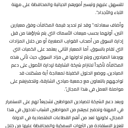
للتسهيل عليهم وتيسير أمورهم الحياتية والمحافظة على مهنة
الآباء والأجداد”.
وأضاف سعادته:” وقد تم تحديد قيمة المكافآت وفق معيارين
اثنين، أولهما بحسب مبيعات الأسماك التي يتم شراؤها من قبل
إدارة السوق من أصحاب القوارب الصغيرة أو من خلال المزادات
التي تقام بالسوق، أما المعيار الثاني يعتمد على الكميات التي
يوردها الصيادون ويتم تداولها في مزاد السوق، حيث تأتي هذه
المكافأة تأكيداً لالتزام شركة الشارقة لإدارة الأصول على دعم
الصيادين، ووضع الحلول الكفيلة لمعالجة أية مشكلات قد
تواجههم بالتعاون مع جمعية صيادي الشارقة، ولتحفيزهم على
مواصلة العمل في هذا المجال”.
ويعد دعم الشركة للصيادين المواطنين تشجيعاً لهم على الاستمرار
في المهنة وتحفيز غيرهم من المواطنين الشباب للدخول في هذا
المجال، لكونها تعد من أهم القطاعات الاقتصادية في الدولة
لتعزيز الاستفادة من الثروات السمكية والمحافظة عليها من خلال