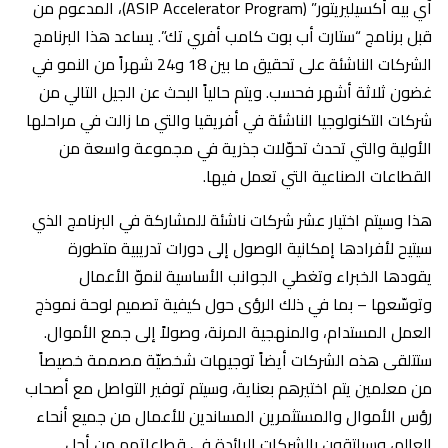
آي بيه أكسيليريتور” (ASIP Accelerator Program)، المدعوم من
قبل برنامج “ستارت أب بوت كامب أفري تك”. يساعد هذا البرنامج
الشركات الناشئة على تحقيق ما بين 18 و24 شهراً من النمو في
غضون ثلاثة أشهر فحسب. ويتم حالياً البحث عن الجيل التالي من
شركات التكنولوجيا الناشئة في أفريقيا والتي ما زالت في مراحلها
الأولية والتي تحدث تحوّلات جذرية في مجموعة واسعة من
القطاعات الصناعية التي تعمل فيها.
هذا وسيتم اختيار عشر شركات ناشئة للمشاركة في البرنامج الذي
سيتيح لأفرادها إمكانية الوصول إلى دورات تدريبية متطورة
يقودها الخبراء وتغطي الجوانب الأساسية لنموّ الأعمال
وتوسّعها – بما في ذلك الرؤى حول كيفية تصميم لوحة نموذج
العمل المستدام، والمنهجية المرنة، وصولاً إلى جمع الأموال.
ستتلقى هذه الشركات أيضاً توجيهات شخصيّة مصممة خصيصاً
من معلمين يتم اختيرهم بعناية، وسيتم توفير التواصل مع أصحاب
رؤس الأموال والمستثمرين المساندين للأعمال من جميع أنحاء
العالم، وسيلتقون بالشركات الرائدة في قطاعاتهم من أجل