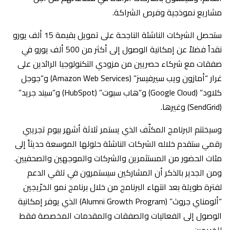
مشاريع نموذجية وفرص الشراكة.
ستحصل الشركات الناشئة الناجحة على تمويل بقيمة 15 ألف يورو
نقداً فضلاً عن إمكانية الوصول إلى أكثر من 500 ألف يورو في
صفقات مع شركاء حصريين من مزودي التكنولوجيا الرائدين على
غرار “أمازون ويب سيرفيسز” (Amazon Web Services) و”جوجل
كلاود” (Google Cloud) و”هاب سبوت” (HubSpot) و”سيند جريد”
(SendGrid) وغيرها.
وسيختتم البرنامج المكثّف الذي يستمر ثلاثة أشهر بيوم تجريبي
رقمي ستقدم خلاله الشركات الناشئة حلولها الموسعة حديثاً إلى
مئات الحضور من المستثمرين والشركات والموجهين والصحفيين.
ومن الجدير بالذكر أن المشاركين سيستمرون في تلقي الدعم
لفترة طويلة بعد انتهاء البرنامج من خلال برنامج نمو الخرّيجين
“ألومناي جروث” (Alumni Growth Program) الذي يوفر إمكانية
الوصول إلى الفعاليات والصفقات والمقدمات المخصصة فقط
للخريجين.