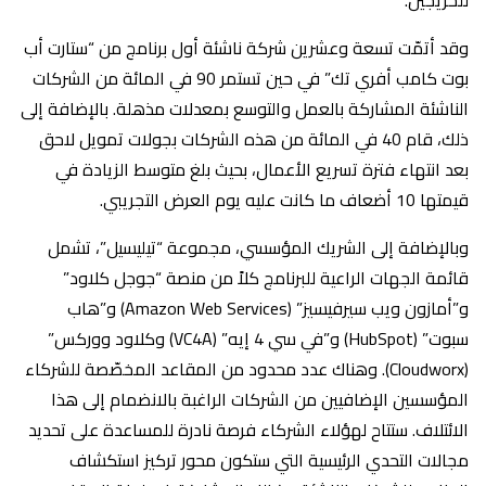
وقد أتمّت تسعة وعشرين شركة ناشئة أول برنامج من “ستارت أب
بوت كامب أفري تك” في حين تستمر 90 في المائة من الشركات
الناشئة المشاركة بالعمل والتوسع بمعدلات مذهلة. بالإضافة إلى
ذلك، قام 40 في المائة من هذه الشركات بجولات تمويل لاحق
بعد انتهاء فترة تسريع الأعمال، بحيث بلغ متوسط الزيادة في
قيمتها 10 أضعاف ما كانت عليه يوم العرض التجريبي.
وبالإضافة إلى الشريك المؤسسي، مجموعة “تيليسيل”، تشمل
قائمة الجهات الراعية للبرنامج كلاً من منصة “جوجل كلاود”
و”أمازون ويب سيرفيسيز” (Amazon Web Services) و”هاب
سبوت” (HubSpot) و”في سي 4 إيه” (VC4A) وكلاود ووركس”
(Cloudworx). وهناك عدد محدود من المقاعد المخصّصة للشركاء
المؤسسين الإضافيين من الشركات الراغبة بالانضمام إلى هذا
الائتلاف. ستتاح لهؤلاء الشركاء فرصة نادرة للمساعدة على تحديد
مجالات التحدي الرئيسية التي ستكون محور تركيز استكشاف