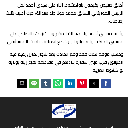
أطلق صينيون يقيمون بنواكشوط النار على سيدي أحمد نجل
الرئيس الموريتاني السابق محمد خونا ولد هيدالة، حيث أصيب بثلاث
رصاصات.
وأصيب سيدي أحمد ولد هيدالة المشهور بـ “بزره”، بالرصاص على
مستوى المنكب واليد والرجل، وخضع لعملية جراحية بالمستشفى.
وحسب موقع تكنت فقد وقع الحادث بعد شجار بمنزل يقيم فيه
الصينيون قرب مبنى سفارة بلادهم في مقاطعة تفرغ زينه بولاية
نواكشوط الغربية.
الرئيسية
افتتاحية
الأخبار
مقابلات
ملفات
عين على الماضي