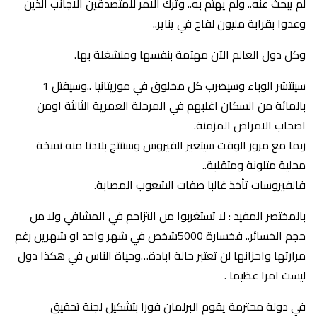
لم يبحث عنه.. ولم يهتم به.. وترك الامر للمتصدقين الاجانب الذين
وعدوا بقرابة مليون لقاح في يناير..
وكل دول العالم الآن مهتمة بنفسها ومنشغلة بها.
سينتشر الوباء وسيضرب كل مخلوق في موريتانيا ..وسيقتل 1
بالمائة من السكان اغلبهم في المرحلة العمرية الثالثة اومن
اصحاب الامراض المزمنة.
ربما مع مرور الوقت سيتغير الفيروس وستنتج بلادنا منه نسخة
محلية متلونة ومتقلبة..
فالفيروسات تأخذ غالبا صفات الشعوب المصابة.
بالمختصر المفيد : لا تستغربوا من التزاحم في المشافي ولا من
حجم الخسائر.. فخسارة 5000شخص في شهر واحد او شهرين رغم
مرارتها واحزانها لن تعتبر حالة ابادة…وحياة الناس في هكذا دول
ليست امرا عظيما .
في دولة محترمة يقوم البرلمان فورا بتشكيل لجنة تحقيق