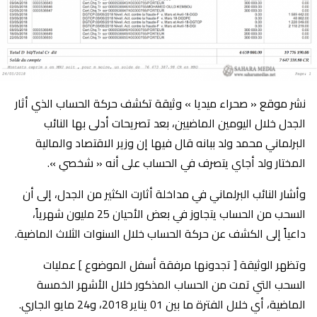
نشر موقع « صحراء ميديا » وثيقة تكشف حركة الحساب الذي أثار
الجدل خلال اليومين الماضيين، بعد تصريحات أدلى بها النائب
البرلماني محمد ولد ببانه قال فيها إن وزير الاقتصاد والمالية
المختار ولد أجاي يتصرف في الحساب على أنه « شخصي ».
وأشار النائب البرلماني في مداخلة أثارت الكثير من الجدل، إلى أن
السحب من الحساب يتجاوز في بعض الأحيان 25 مليون شهرياً،
داعياً إلى الكشف عن حركة الحساب خلال السنوات الثلاث الماضية.
وتظهر الوثيقة [ تجدونها مرفقة أسفل الموضوع ] عمليات
السحب التي تمت من الحساب المذكور خلال الأشهر الخمسة
الماضية، أي خلال الفترة ما بين 01 يناير 2018، و24 مايو الجاري.