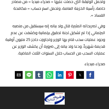
وتحمل الوثيقة التي حصلت عليها « صحراء ميديا » من مصادر
خاصة، رأسية الخزينة العامة، وتحمل اسم حساب: « مكافحة
الفساد ».
وفي تصريحاته المثيرة قال ولد ببانه إنه سيستقيل من منصبه
البرلماني إذا تم تشكيل لجنة تحقيق برلمانية وكشفت عن عدم
وجود عمليات سحب قام بها الوزير وتجاوزت حاجز 25 مليون أوقية
قديمة شهرياً، ودعا ولد ببانه إلى ضرورة أن يكشف الوزير عن
عمليات السحب من الحساب خلال السنوات الثلاث الماضية.
صحراء ميدياء