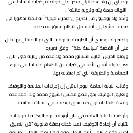
بوحبيني إن ولد غده لازال مصرا على مواصلة إضرابه احتجاحا على
“انتهاك حرمة بيته وترويع عائلته” .
وأكد ولد بوحبيني فى تصريح ل”صحراء ميديا” أنه لاحظ تدهورا في
صحته ، مشيرا إلى أنه يحمل النظام مسؤولية صحته .
واعتبر ولد بوحبيني أن الطريقة والتوقيت التي تم الاعنقال بها دليل
على أن القضية “سياسية بحتة” ، وفق تعبيره .
ويمنع الحرس أقارب السناتور محمد ولد غده من زيارته حتى الآن ،
بعد دخوله أمس الأحد في إضراب عن الطعام احتجاجا على سوء
المعاملة والطريقة التي تم اعتقاله بها.
وقالت النيابة العامة اليوم الاثنين إن إجراءات المتابعة والتوقيف
وتعليق التوقيف بحق عضو مجلس الشيوخ محمد ولد أحمد غده
وقعت طبقا للقانون كما سبق توضيحه في البيانات السابقة.
وأوضحت النيابة العامة فى بيان أوردته اليوم الوكالة الموريتانية
للأنباء أن إعادة التوقيف تمت كذلك بصفة قانونية “لأن التعليق
إجراء مؤقت ينتهي أثره بانتهاء موجبه ولا يعني انتهاء المتابعة