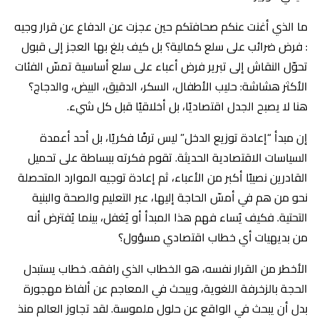
ما الذي أغنت عنكم صحافتكم حين عجزت عن الدفاع عن قرار وجيه
: فرض ضرائب على سلع كمالية؟ بل كيف بلغ بها العجز إلى قبول
تحوّل النقاش إلى تبرير فرض أعباء على سلع أساسية تمسّ الفئات
الأكثر هشاشة: حليب الأطفال، السكر، الدقيق، البيض، والدجاج؟
هنا لا يصبح الجدل اقتصاديًا، بل أخلاقيًا قبل كل شيء.
إن مبدأ “إعادة توزيع الدخل” ليس ترفًا فكريًا، بل أحد أعمدة
السياسات الاقتصادية الحديثة. تقوم فكرته ببساطة على تحميل
القادرين نصيبًا أكبر من الأعباء، ثم إعادة توجيه الموارد المتحصلة
نحو من هم في أمسّ الحاجة إليها، عبر التعليم والصحة والبنية
التحتية. فكيف يُساء فهم هذا المبدأ أو يُغفل، بينما يُفترض أنه
من بديهيات أي خطاب اقتصادي مسؤول؟
الأخطر من القرار نفسه، هو الخطاب الذي رافقه. خطاب يستبدل
الحجة بالزخرفة اللغوية، ويبحث في المعاجم عن ألفاظ مهجورة
بدل أن يبحث في الواقع عن حلول ملموسة. لقد تجاوز العالم منذ