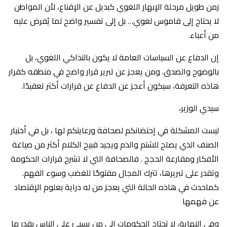
زمن طويل مرحلة الإبهار اللغوي كبديل عن الإقناع، لأن المواطن
لا يحتاج إلى قاموس لغوي… بل إلى تفسير واضح لما يُفرض عليه
من أعباء.
إن الدفاع عن السياسات العامة لا يكون بالتذاكي اللغوي، بل
بالوضوح والصدق. ومن يعجز عن تبرير قرار واضح في منطقه كقرار
هاذه التعرفة، سيكون أعجز عن الدفاع عن قرارات أكثر تعقيدًا.
سيدي الوزير،
ليست المشكلة في إحتضانكم لصحافة ورعايتكم لها ، بل في أختيار
الصنف الذي يصلح للشتم والذم ويجيد قبيح الكلام أكثر من صياغة
الأفكار ومقارعة الحجج . فالصحافة التي لا تشرح قرارات الحكومة
وتقدر على تبريرها، تترك المجال مفتوحًا للغضب وسوء الفهم.
كماحدث في هاذه الحالة التي يعجز من له دراية بعلوم الإقتصاد
عن فهمها
وفي النهاية، لا تحتاج الحكومات إلى من يسيئ علي الناس بقدر ما