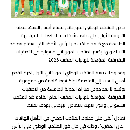
خاض المنتخب الوطني الموريتاني مساء أمس السبت، حصته
التدريبية الأولى على ملعب شيخا بيديا استعدادا للمواجهة
الحاسمة مع ضيفه منتخب جزر الرأس الأخضر التي ستقام بعد غد
الثلاثاء وبها يختتم المنتخب الموريتاني مشواره في التصفيات
الإفريقية المؤهلة لنهائيات المغرب 2025.
وقد وصلت بعثة المنتخب الوطني الموريتاني الأول لكرة القدم
أمس السبت إلى العاصمة نواكشوط قادمة من جمهورية
بوتسوانا بعد خوض مباراة الجولة الخامسة من التصفيات
الإفريقية المؤهلة لنهائيات المغرب العام القادم ضد المنتخب
البتسواني والتي انتهت بالتعادل الإيجابي بهدف لمثله.
تعادل أبقى على حظوظ المنتخب الوطني في التأهل لنهائيات
“كان المغرب”، وذلك في حال فوز المنتخب الوطني على الرأس