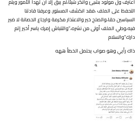
اعترف ول مولود بشيئ وأنكر شيئا،لم يبق إلا أن تهدأ الأمور ويتم
التحفظ على الملف ،فقد انكشف المستور. وعرفنا قادتنا
السياسين حقا،والصلح خير والاعتذار مكرمة وارجاع الحصانة لا ضير
فيه،وطي الملف أولى من نشره،”والتنباش إمرك ياسر أخير إتم
دارك”والسلام
ذاك رأيي وهو صواب يحتمل الخطأ ههه