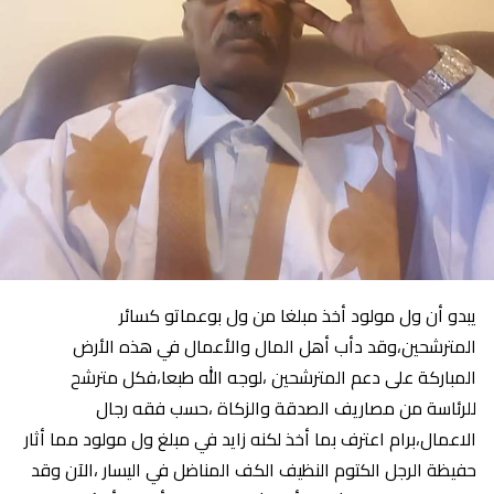
يبدو أن ول مولود أخذ مبلغا من ول بوعماتو كسائر
المترشحين،وقد دأب أهل المال والأعمال في هذه الأرض
المباركة على دعم المترشحين ،لوجه الله طبعا،فكل مترشح
للرئاسة من مصاريف الصدقة والزكاة ،حسب فقه رجال
الاعمال،برام اعترف بما أخذ لكنه زايد في مبلغ ول مولود مما أثار
حفيظة الرجل الكتوم النظيف الكف المناضل في اليسار ،الآن وقد