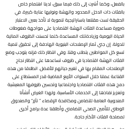
‎بالفعل، وكما أشرت إلى ذلك فيما سبق، لدينا اهتمام خاص
بالفئات ذات الدخل المحدود والهشة ونوليها عناية كبيرة. في
الحقيقة لست مقتنعا باستراتيجية تنموية لا تأخذ بعين الاعتبار
ضرورة مساعدة الفئات الهشة اقتصاديا على مواجهة ضغوطات
الحياة اليومية وزيادةتلك المساعدة كلما تحسنت الظروف المالية
للدولة. إن جني ثمار الإصلاحات البنيوية الهادفة إلى تحقيق تنمية
تسع كل المواطنين يتطلب وقتا. وفي انتظار ذلك فإنه يتوجب وضع
الفئات الهشة اقتصاديا في ظروف تساعدها على انتظار نجاح
الإصلاحات المقام بها في تغيير حياتهم للأفضل. انطلاقا من هذه
القناعة عملنا خلال السنوات الأربع الماضية قدر المستطاع على
دمج هذه الفئات اقتصاديا واجتماعيا وتحسين ظروفها المعيشية
وتعزيز نفاذها إلى الخدمات الأساسية. ولهذا الغرض أنشأنا
المندوبية العامة للتضامن ومكافحة الإقصاء ” تآزر” والصندوق
الوطني للتأمين الصحي التضامني وأطلقنا عدة برامج أخرى
لمصلحة الفئات الأكثر حاجة.