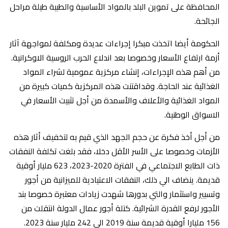
المحافظة على تموين البلد بالمواد الأساسية والطبية طيلة مراحل
الجائحة.
الحكومة أيضا اتخذت مبكرا إجراءات عديدة ومكلفة لمواجهة آثار
أزمة ارتفاع الأسعار وخصوصا بعد اندلاع الحرب الروسية الاوكرانية.
من أهم هذه الإجراءات، إنشاء مركزية عمومية لشراء المواد
الغذائية عند الحاجة. وقداقتنت هذه المركزية كميات كبيرة من
المواد الغذائية والأعلاف والأسمدة من أجل تثبيت الأسعار في
الاسواق الوطنية.
من أجل أخذ فكرة عن حجم الجهد الذي قيم به لتخفيف أثار هذه
الأزمات وخصوصا على الأسر الأقل دخلا، فقد بلغت تكلفة النفقات
ذات الطابع الاجتماعي في الفترة 2020-2023، 623 مليار أوقية
قديمة. ينضاف الي ذلك، النفقات الاعتيادية للميزانية من أجور
وتسيير واستثمار والتي بدورها شهدت زيادات معتبرة خصوصا بند
الأجور لرفع القدرة الشرائية. كتلة أجور عمال الدولة انتقلت من
156 مليارا أوقية قديمة سنة 2019 الي 242 مليار سنة 2023.