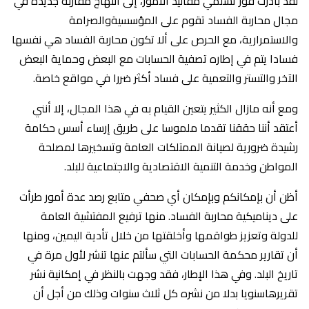
‎لقد بادرت فور تسلمي مقاليد الأمور، إلى انتهاج مقاربة جديدة في
مجال محاربة الفساد تقوم على المؤسسيةوالصرامة
والاستمرارية، مع الحرص على ألا تكون محاربة الفساد هي نفسها
فسادا يتم في إطاره تصفية الحسابات مع البعض وحماية البعض
الآخر والتستر والتعمية على فساد أكثر ضررا في مواقع خاصة.
‎ومع أنه مازال الكثير يتعين القيام به في هذا المجال، إلا أنني
أعتقد أننا حققنا تقدما ملموسا على طريق إرساء أسس حكامة
رشيدة ضرورية لصيانة الممتلكات العامة وتسخيرها لمصلحة
المواطن وخدمة التنمية الاقتصادية والاجتماعية للبلد.
‎أظن أن بإمكانكم وبإمكان أي صحفي متابع رصد عدة أمور طرأت
على ديناميكية محاربة الفساد. منها ترفيع المفتشية العامة
للدولة وتعزيز طواقمها وأخلقتها من خلال تأدية اليمين، ومنها
أن تقارير محكمة الحسابات التي سألتم عنها تنشر لأول مرة في
تاريخ البلد. وفي هذا الإطار، فقد وجهت بالنظر في إمكانية نشر
تقريرهاسنويا بدلا من نشره كل ثلاث سنوات وذلك من أجل أن