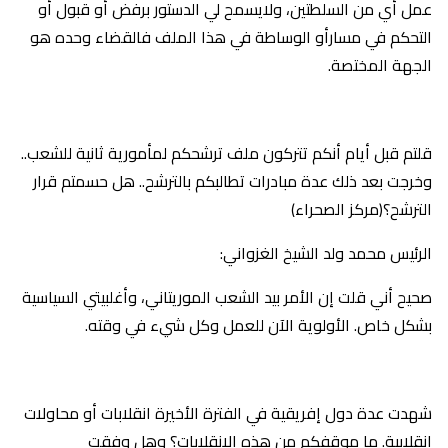
عمل أي من السلطتين، ولايسمح لي الدستور برفض أو قبول أو
التحكم في مسارأو الوساطة في هذا الملف فالقضاء وحده هو
الجهة المختصة.
قلتم قبل أيام أنكم تتركون ملف ترشحكم لمأمورية ثانية للشعب..
وخرجت بعد ذلك عدة مبادرات تطالبكم بالترشح.. هل حسمتم قرار
الترشح؟(مركز الصحراء)
الرئيس محمد ولد الشيخ الغزواني:‎
صحيح أني قلت إن الأمر بيد الشعب الموريتاني، وأغلبيتي السياسية
بشكل خاص. الأولوية الآن للعمل وكل شيء في وقته.
شهدت عدة دول إفريقية في الفترة الأخيرة انقلابات أو محاولات
انقلابية. ما موقفكم من هذه الانقلابات؟ وهل وفقت