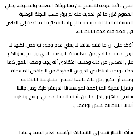
تبقى دائما عرضة للتصحيح من قبلالهيئات المعنية والمخولة. وعلي
العموم فإن ما تم الحديث عنه لم يرق حسب اللجنة الوطنية
المستقلة للانتخابات وحسب الجهات القضائية المختصة إلى الطعن
في مصداقية هذه الانتخابات.
أؤكد على أن ما قلته سالفا لا يعني عدم وجود نواقص، لكنها لا
ترقى حسب ما لدي من معلومات للتوصيف الذي ورد في سؤالكم.
على العكس من ذلك وحسب اعتقادي أنه يجب وصف الأمور كما
حدثت ويجب استخلاص الدروس المفيدة من النواقص المسجلة
ويجب أن يكون كل ذلك دافعا لتحسين منظومتنا الانتخابية
وتعزيزالتجربة المتراكمة لمؤسساتنا الديمقراطية. ومن جانبنا
سنبقى جاهزين لكل ما من شأنه المساعدة في ترسيخ وتطوير
ألياتنا الانتخابية بشكل توافقي.
بدأت الأنظار تتجه إلى الانتخابات الرئاسية العام المقبل، ماذا