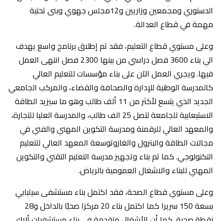
الدستوري ومجمعين وزاريين و12مجلس جهوي وبنى تحتية
مهمة في قطاع العدالة.
وعلى مستوي قطاع التعليم، فقد تم إطلاق برنامج واسع يهدف
الي بناء 3600 فصل دراسي من بينها 2300 فصل انتهى العمل
فيها. ويجري العمل الآن على بناء مؤسسات للتعليم العالي
كالمدرسة الوطنية للإدارة والصحافة والقضاء، والمركب الجامعي
الجديد الذي يتسع لأكثر من 11 ألف طالب وهو ما سيزيد الطاقة
الاستيعابية للجامعة لتصل 25 الف طالب، والمدرسة العليا للتجارة،
والمعهد العالي للرقمنة ومدرسة التكوين المهني والفني في
مجالات الطاقة والبترول والغازوتوسعة المعهد العالي للتعليم
التكنولوجي. كما تم بناء وتجهيز مدرسة التعليم التقني والتكوين
المهني للبناء والاشغال العمومية بالرياض.
وعلى مستوي قطاع الصحة، فقد اكتمل بناء مستشفى سيلبابي
بسعة 150 سريرا كما اكتمل بناء 20 مركزا صحيًا بالداخل و28
نقطة صحية. كما أن الأشغال متقدمة في بناء مستشفيات ألاك