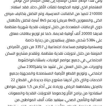
وفي هذا الإطار، تمكن الإشارة إلى بعض الأرقام التي توضح
الاهتمام الذي توليه الحكومة للفئات الأقل دخلا. فقد استفاد
210000 تلميذ من الكفالات المدرسية، وتم التكفل بتكاليف مرضى
الكلى والمعوزين (840 مريض) ودعم 845 أسرة تتكفل بالأطفال
ذوي الإعاقات المتعددة من خلال تحويلات نقدية شهرية منتظمة
قدرها 20000 ألف أوقية قديمة. كما تم توزيع بطاقات معاق
على 5384 شخص معاق يستفيدون من رعاية خاصة
ومستمرة،وتوفير مساعدة اجتماعية ل 3357 من ذوي الأمراض
المزمنة من خلال تحويلات نقدية منتظمة. وتتقدم مشاريع السكن
الاجتماعي في جميع عواصم الولايات، باستثناءانواكشوط
وازويرات، من خلال العمل على تشييد ما يناهز2300 سكن
اجتماعي، وتوزيع القطع الأرضية المستصلحة والمجهزة بجميع
الخدمات والتي كان آخرها مشروع حياة جديدة في القطاع 22
بالترحيل بمقاطعة الرياض. وزيادة على أكثر من 1,5 مليون مواطن
استفادوا من برامج التأزر وخصوصا التحويلات النقدية والمعونات
الغذائية والتأمين الصحي، سيتفيد مئات ألاف المواطنين من