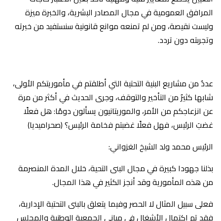
المرافق العمومية في مجال المصادر البشرية، والخبرة ميزة
وليست نقيصة، ومن لم تمنعه موانع قانونية سنستفيد من خبرته
وتجربته دون تردد.
عددٌ من مشاريع البنية التحتية التي أطلقتم في مأموريتكم الأولى،
شابها كثيرٌ من التأخير والتوقف، وجرى الحديث في أكثر من مرة
عن انزعاجكم من الأمر، والموريتانيون يسألون دومًا: هل فعلًا
غضبَ الرئيس، فهل فعلًا غضبتم فخامة الرئيس؟ (صحراميديا)
الرئيس محمد ولد الشيخ الغزواني:
‎بذلنا جهودا كبيرة في مجال البنى التحية، خلال المدة المنصرمة
من هذه المأمورية وقد أنجز الكثير في هذا المجال.
فعلى سبيل المثال لا الحصر وفيما يتعلق بالبنى التحتية الإدارية،
فقد تم اكتمال الأشغال في مباني الجمعية الوطنية والمجلس