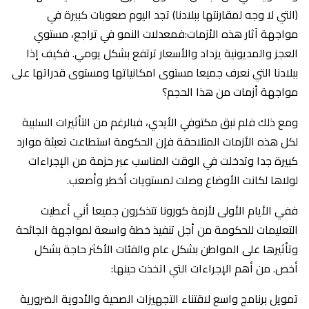
(التي لا وجه لمقارنتها ببلادنا) تجد اليوم صعوبات كبيرة في
مواجهة آثار هذه الأزمات:فمعدلات النمو في تراجع، مستوي
العجز والمديونية يزداد والأسعار ترتفع بشكل يومي. فكيف إذا
ببلادنا التي نعرف جميعا مستوى امكانياتها ومستوى قدراتها على
مواجهة أزمات من هذا الحجم؟
ومع ذلك فلم نبق مكتوفي الأيدي، فبالرغم من التأثيرات السلبية
لكل هذه الأزمات المتلاحقة فإن الحكومة استطاعت تعبئة موارد
كبيرة جدا وتدخلت في الوقت المناسب عبر حزمة من الإجراءات
لولاها لكانت الأوضاع وصلت لمستويات أخطر وأصعب.
ففي الأيام الأولى لأزمة كورونا تتذكرون جميعا أني أعطيت
التعليمات للحكومة من أجل تنفيذ خطة واسعة لمواجهة الجائحة
وتأثيرها على المواطن بشكل عام والفئات الأكثر حاجة بشكل
أخص. من أهم الإجراءات التي اتخذت حينها:
تمويل برنامج واسع لاقتناء التجهيزات الصحية والأدوية الضرورية