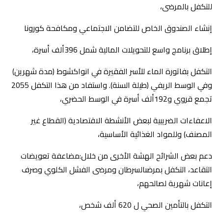
للتكفل بالمرضى،
إنشاء الصندوق الخاص للتضامن الاجتماعي ومكافحة كورونا
إطلاق برنامج واسع للتحويلات المالية شمل 396ألف أسرة،
التكفل بفاتورة الماء للأسر الفقيرة في انواكشوط (مدة شهرين)
وفي الوسط الريفي (طيلة السنة). واستفاد من هذا التكفل 2055
تجمع قروي و192ألف أسرة في الوسط الحضري،
الاعفاءات الضريبية لبعض الأنشطة الاقتصادية (القطاع غير
المصنف) وللمواد الغذائية الأساسية،
دعم بعض الشرائح الهشة الأخرى من خلال:مضاعفة تعويضات
التقاعد، التكفل بمرضىالسرطان ومرضى الفشل الكلوي وصرف
إعانات شهرية لصالحهم،
التكفل بالتأمين الصحي ل 620 ألف شخص،