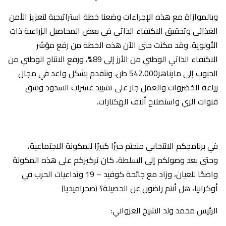
وبالموازاة مع هذه الإجراءات وضعنا خطة استراتيجية لتعزيز الأمن
الغذائي وتحقيق الاكتفاء الذاتي في بعض المحاصيل الزراعية ذات
الأولوية. وقد مكنت حتى الآن هذه الخطة من رفع مؤشر
الاكتفاء الذاتي الوطني من الأرز إلى 89%، ورفع الانتاج الوطني من
الحبوب إلى مايناهز542.000 طن. ونتقدم بشكل واعد في مجال
زراعة الخضروات والعمل جار على تشييد عشرات السدود وشق
قنوات الري واستصلاح ألاف الهكتارات.
في برنامجكم الانتخابي منحتم حيزًا كبيرًا للمكونة الاجتماعية،
وحتى بعد وصولكم إلى السلطة، كان تركيزكم على هذه المكونة
واضحًا للعيان، وزاد مع جائحة كوفيد – 19 وتداعيات الحرب في
أوكرانيا، هل أنتم راضون عن الحصيلة؟ (صحراميديا)
الرئيس محمد ولد الشيخ الغزواني: