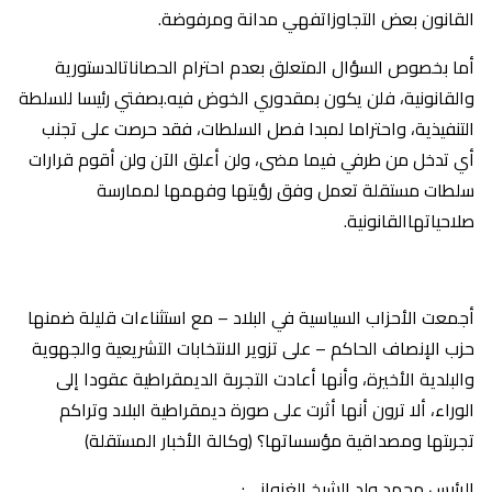
القانون بعض التجاوزاتفهي مدانة ومرفوضة.
أما بخصوص السؤال المتعلق بعدم احترام الحصاناتالدستورية
والقانونية، فلن يكون بمقدوري الخوض فيه.بصفتي رئيسا للسلطة
التنفيذية، واحتراما لمبدا فصل السلطات، فقد حرصت على تجنب
أي تدخل من طرفي فيما مضى، ولن أعلق الآن ولن أقوم قرارات
سلطات مستقلة تعمل وفق رؤيتها وفهمها لممارسة
صلاحياتهاالقانونية.
أجمعت الأحزاب السياسية في البلاد – مع استثناءات قليلة ضمنها
حزب الإنصاف الحاكم – على تزوير الانتخابات التشريعية والجهوية
والبلدية الأخيرة، وأنها أعادت التجربة الديمقراطية عقودا إلى
الوراء، ألا ترون أنها أثرت على صورة ديمقراطية البلاد وتراكم
تجربتها ومصداقية مؤسساتها؟ (وكالة الأخبار المستقلة)
الرئيس محمد ولد الشيخ الغزواني: