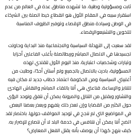
ثابت ومسؤولية وطنية. ما تشهده مناطق عدة في العالم من عدم
استقرار سببه في المقام الأول هو انقطاع خيط الصلة بين الشركاء
في الوطن وسيادة منطق الإقصاء وتوفير الظروف المناسبة
للتخوين والتشنيعوالإقصاء.
لقد سعيت إلى التهدئة السياسية والاجتماعية منذ البداية وحاولت
تجسيدها في الاتصال المباشر وربطالصلة بأغلب الفاعلين أحزابا
وتيارات وشخصيات اعتبارية. منذ اليوم الأول لتقلدي لهذه
المسؤولية، بادرت بالاتصال بالجميع ولم أستثن أحدًا، وطلبت من
أغلبيتي السياسية ومن الحكومة اعتماد خطاب جديد لا مكان فيه
للتنابز والإساءة. قناعتي هي أننا باللقاء المباشر والنقاش الهادئ
والتشاور وبقليل من التنازل والمرونة يمكن أن نتفق ونوحد الرؤى
حول الكثير من القضايا وإن تعذر ذلك يتفهم ويعذر بعضنا البعض
في المواضيع التي لم ننجح في توحيد المواقف حولها. باختصار لقد
اتضح أننا يمكن أن نتنافس في خدمة البلد لا أن نتصارع للإضرار به.
كيف بنهج كهذا أن يوصف بأنه يقتل الفعل المعارض؟