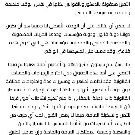
التعبير مكفولة بالدستور وبالقوانين لكنها في نفس الوقت منظمة
ومقيدة ومضبوطة بالقوانين.
لا يمكن أن نختلف على أن الهدف الأسمى لنا جميعا هو أن تكون
دولتنا دولة قانون ودولة مؤسسات. وحدها الحريات المضمونة
والمحصنة بالقوانين والمحميةبالمؤسسات هي التي تدوم. هذه
قناعتي وقد عملت على تجسيدها في الواقع.
كان سؤالكم سيكون أكثر وجاهة لو أعطيتم أمثلة بعينها تم فيها
التعدي على أحد هذه الحقوق دون احترام للإجراءات والمساطر
القانونية. فقد نظمت تظاهرات ومسيرات عدة واحتجاجات مختلفة
دون خوف أو تضييق. لأنها وببساطة احترمت الإجراءات والمساطر
القانونية ذات الصلة. بالمقابل إذا منع تنظيم نشاطات أخرى فإما
لأن الشروط القانونية غير متوفرة أو لأنها تشكل تهديدا مباشرا
للأمن والسكينة العامة. طبعا لا يمكن القبول تحت أي ظرف من
الظروف بأية تصرفات من شأنها المساس بالاستقرار والأمن
والسكينة وبحرمة الممتلكات العامة والخاصة وإن صاحب تطبيق