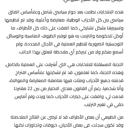
هذه الانتخابات نظمت بعد حوار سياسي شامل وعلىأساس اتفاق
سياسي بين كل الأحزاب الوطنية، معارضة وأغلبية. وقد تم تنظيمها
وتسييرها بشكل تشاركي كما اتفقت على ذلك كل الأطراف. ما
أوكل للحكومة والتزمت به هو توفير الظروف المناسبة والوسائل
اللوجستية الضرورية لتنظيم العملية في الأجال المحددة. ولم
أسمع منكم ولا من غيركم أي ملاحظة تتعلق بهذا الجانب.
اللجنة المستقلة للانتخابات هي التي أشرفت على العملية بالكامل.
وهذه اللجنة، كما تعلمون، قد تم تشكيلها علىأساس اقتراح
قدمته جميع الأحزاب ومثلت فيها مناصفة المعارضة والموالاة،
وأنا شخصيا، رغم أن القانون منحني الاختيار من بين 22 مقترحا
قدمت لي، وافقت على خيارات الأحزاب كما وردت ولم أمارس
حقي في تغيير الترتيب.
‎من الطبيعي أن بعض الأطراف قد لا ترضى عن النتائج المتحصلة
وقد تكون سجلت، في بعض الأحيان، خروقات وتجاوزات لكنها