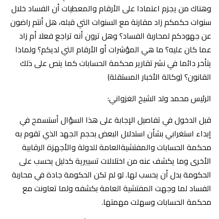
وهناك من يجزم اعتمادا على الأرقام والمعطيات أن الفساد خلال
سنوات حكمكم زاد مقارنة مع السنوات التي قبله، هل أنتم راضون
عن جهودكم لمحاربة الفساد؟ وهل ترون أنه تراجع فعلا أم زاد
عما كان عليه؟ ما هي المؤشرات أو الأرقام التي لديكم؟ ولماذا
يتأخر دائما في نشر تقارير محكمة الحسابات كما ينص على ذلك
القانون؟ (وكالة الأخبار المستقلة)
قبل الدخول في تفاصيل الإجابة على هذا السؤال أستسمح في
إبداء استغرابي بشأن استدلال البعض بحجم الجهد الذي تقوم به
محكمة الحسابات والمفتشيةالعامة للدولة والأجهزة الرقابية
الأخرى وما يكشف عنه من اختلالات تسييرية كدليل يحسب على
الحكومة بدل أن يحسب لها. لو لم تكن الحكومة جادة في محاربة
الفساد لما وجهت المفتشية العامة بكشفه ولما تعاونت مع
محكمة الحسابات وسهلت مهمتها.