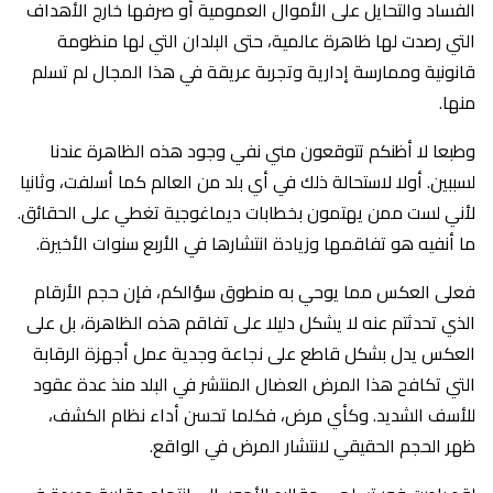
الفساد والتحايل على الأموال العمومية أو صرفها خارج الأهداف
التي رصدت لها ظاهرة عالمية، حتى البلدان التي لها منظومة
قانونية وممارسة إدارية وتجربة عريقة في هذا المجال لم تسلم
منها.
وطبعا لا أظنكم تتوقعون مني نفي وجود هذه الظاهرة عندنا
لسببين. أولا لاستحالة ذلك في أي بلد من العالم كما أسلفت، وثانيا
لأني لست ممن يهتمون بخطابات ديماغوجية تغطي على الحقائق.
ما أنفيه هو تفاقمها وزيادة انتشارها في الأربع سنوات الأخيرة.
‎فعلى العكس مما يوحي به منطوق سؤالكم، فإن حجم الأرقام
الذي تحدثتم عنه لا يشكل دليلا على تفاقم هذه الظاهرة، بل على
العكس يدل بشكل قاطع على نجاعة وجدية عمل أجهزة الرقابة
التي تكافح هذا المرض العضال المنتشر في البلد منذ عدة عقود
للأسف الشديد. وكأي مرض، فكلما تحسن أداء نظام الكشف،
ظهر الحجم الحقيقي لانتشار المرض في الواقع.