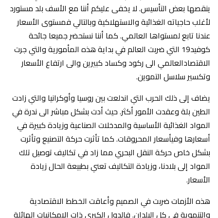
ينقصها بعض التأسيس. لا يخفى عليكم أننا مع الأسف بلد مستورد
لأغلب حاجياته الغذائية والاستهلاكية وبالتالي فمستوى الأسعار
عندنا تابع لمستواها العالمي. كما أننا نستحضر جميعا جائحة
كوفيد19 التي ضربت العالم في بداية هذه المأمورية والتي جرت
الاقتصادالعالمي الى ركود وكساد كبيرين والى ارتفاع الأسعار
وتكسير سلاسل التموين.
يضاف إلى ذلك الحرب التي اندلعت بين روسيا وأوكرانيا والتي زادت
الطين بلة وعقدت الأمور أكثر. حيث أدت بشكل مباشر الى ندرة في
المواد الغذائية الأساسية والمدخلات الصناعية وزيادة كبيرة في
أسعارها وفيأسعار المحروقات. كما تأثرت حركة التصنيع وتأثرت
بشكل خاص حركة النقل البحري مما زاد في تكاليف توصيل تلك
المواد إلى بلادنا، وزيادة التكاليف تعني بطبيعة الحال زيادة
الأسعار.
هذه الأزمات ضربت في الصميم وأعاقت الخطط الاقتصادية
والتنموية في كل البلدان. فالدول الكبرى ذات الامكانيات الهائلة