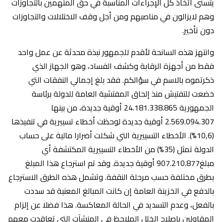
يتسنى اتخاذ كل الإجراءات المناسبة في حق المتهمين بالتجاوزات
وهم لايزالون في مناصبهم ومن أجل وقف الاختلالات والتجاوزات
دون تأخير.
وانتهز هذه السانحة لأقدم للجمهور نبذة محدثة عن عمل واحد
فقط من أجهزة الرقابة وكشف الفساد، وهو الجهاز الذي
ذكرتموه بالاسم في سؤالكم. فقد بلغ إجمالي النفقات التي
خضعت للتفتيش منذ إلحاق المفتشية العامة للدولة برئاسة
الجمهورية 24.181.338.865 أوقية جديدة، من بينها
2.569.094.307 أوقية جديدة لوحظت أخطاء تسييرية في تنفيذها
(10,6%). الأخطاء التسييرية التي شكلت أضرارا مالية على حساب
الدولة تمثل (35%) من الأخطاء التسييرية المكتشفة أي
مبلغ907.210.877 أوقية جديدة. وقد تم استرجاع هذا المبلغ
بطرق مختلفة حسب مرحلة النقفة. وتشمل هذه الطرق الاسترجاع
بالدفع في الخزينة العامة إن كانت المبالغ المعنية قد سددت
بالفعل، وعدم التسديد في الحالة المعاكسة. هذا فضلا عن إلزام
المقاولين بإصلاح الخلل الملاحظ في المنشآت التي تعاقدت معهم