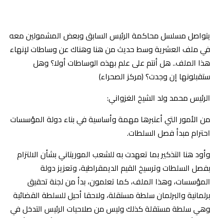
يتواصل مسلسل محاكمة الرئيس السابق وبعض المشمولين معه
في ملف العشرية وسط حديث من هنا وهناك عن وساطات لإنهاء
هذا الملف.. هل أنتم على علم بهذه الوساطات أولا؟ وهل
ستقبلونها إن وجدت؟ (مركز الصحراء)
الرئيس محمد ولد الشيخ الغزواني:
من الأمور التي أعتبرها مهمة وأساسية في بناء دولة المؤسسات
احترام مبدأ فصل السلطات.
‎وأود هنا التذكير بما تعهدت به للشعب الموريتاني بشأن الالتزام
بفصل السلطات وترسيخ القيم الديمقراطية، وتعزيز دولة
المؤسسات، وهذا الملف، كما تعلمون، بدأ من لجنة تحقيق
برلمانية والبرلمان سلطة مستقلة، ولاحقا أحيل للسلطة القضائية
وهي سلطة مستقلة كذلك وليس من صلاحيات الرئيس التدخل في