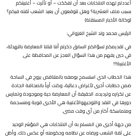
أعددتم لهذه الانتخابات بعد أن تفككت – أو تأثرت – أغلبيتكم
بسبب ملف العشرية؟ وهل تتوقعون أن يعيد الشعب ثقته فيكم؟
(وكالة الأخبار المستقلة)
الرئيس محمد ولد الشيخ الغزواني:
في تقديمكم لسؤالكم السابق ذكرتم أننا قتلنا المعارضة بالتهدئة،
في حين يفهم من هذا السؤال العجز عن المحافظة على
الأغلبية!!!
هذا الخطاب الذي استسمح بوصفه بالمتناقض يروج في الساحة
ضمن خطابات أخرى لأغراض دعائية، وكنت أربأ بالصحافة الجادة
عن تكراره وترديده. الحقيقة أن المعارضة حية وموجودة وتمارس
دورها في النقد والتوجيهوالأغلبية هي الأخرى قوية ومنسجمة
ومتماسكة أكثر من أي وقت مضى.
من جهة أخرى من المسلم به أن الانتخابات هي المؤشر الوحيد
على ثقة الشعب ورضاه عن نظامه وحكومته أو عكس ذلك. وأظن