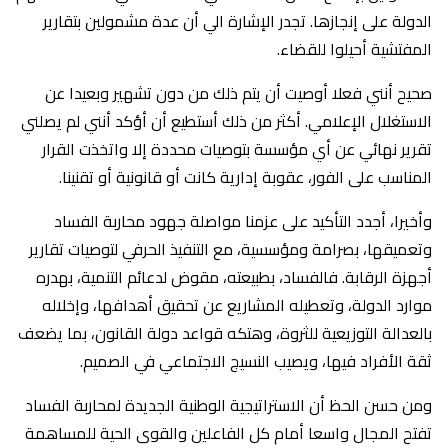
الدولة على إنجازها. تجدر الإشارة الي أن عدة مشمولين بتقارير
المفتشية أحيلوا للقضاء.
‎صحيح أنني فعلا أوصيت أن يتم ذلك من دون تشهير وبعيدا عن
الاستغلال الإعلامي. أكثر من ذلك أستطيع أن أؤكد أنني لم يصلني
تقرير نهائي عن أي مؤسسة بتوصيات محددة إلا واتخذت القرار
المناسب على الفور، عقوبة إدارية كانت أو قانونية أو تقنينا.
‎وأخيرا، أجدد التأكيد على عزمنا مواصلة جهود محاربة الفساد
وتعميقها، بصرامة ومؤسسية، مع التنفيذ الحرفي لتوصيات تقارير
أجهزة الرقابة. فالفساد، بطبيعته، مقوض لدعائم التنمية، بهدره
موارد الدولة، وتعطيله المشاريع عن تحقيق أهدافها، وإخلاله
بالعدالة التوزيعية للثروة، وهتكه قواعد دولة القانون، بما يضعف
ثقة الأفراد فيها، ويصيب النسيج الاجتماعي في الصميم.
‎ومن حسن الحظ أن الاستراتيجية الوطنية الجديدة لمحاربة الفساد
تفتح المجال واسعا أمام كل الفاعلين والقوى الحية للمساهمة