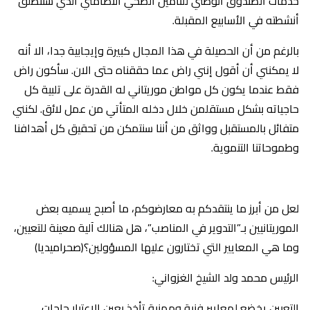
خدمات الصندوق الوطني للتأمين الصحي التضامني الذي ستنطلق
أنشطته في الأسابيع المقبلة.
بالرغم من أن الحصيلة في هذا المجال كبيرة وإيجابية جدا، الا أنه
لا يمكنني أن أقول إنني راض عما حققناه حتى الان. سأكون راض
فقط عندما يكون كل مواطن موريتاني له القدرة على تلبية كل
حاجياته بشكل مستقلمن خلال دخله المتأتي من عمل لائق. لكنني
متفائل بالمستقبل وواثق من أننا سنتمكن من تحقيق كل أهدافنا
وطموحاتنا التنموية.
لعل من أبرز ما ينتقدكم به معارضوكم، ما أصبح يسميه بعض
الموريتانيين بـ”التدوير في المناصب”، هل هنالك آلية معينة للتعيين،
وما هي المعايير التي تختارون عليها المسؤولين؟(صحراميديا)
الرئيس محمد ولد الشيخ الغزواني:
‎التعيين يخضع لمعايير فنية ومهنية تأخذ بعين الاعتبار حاجات