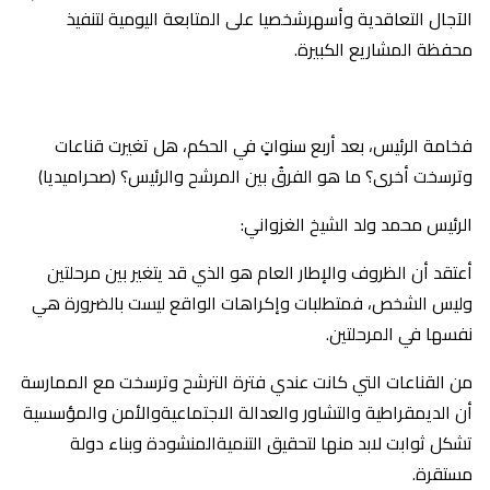
الآجال التعاقدية وأسهرشخصيا على المتابعة اليومية لتنفيذ
محفظة المشاريع الكبيرة.
فخامة الرئيس، بعد أربع سنواتٍ في الحكم، هل تغيرت قناعات
وترسخت أخرى؟ ما هو الفرقُ بين المرشح والرئيس؟ (صحراميديا)
الرئيس محمد ولد الشيخ الغزواني:
‎أعتقد أن الظروف والإطار العام هو الذي قد يتغير بين مرحلتين
وليس الشخص، فمتطلبات وإكراهات الواقع ليست بالضرورة هي
نفسها في المرحلتين.
من القناعات التي كانت عندي فترة الترشح وترسخت مع الممارسة
أن الديمقراطية والتشاور والعدالة الاجتماعيةوالأمن والمؤسسية
تشكل ثوابت لابد منها لتحقيق التنميةالمنشودة وبناء دولة
مستقرة.