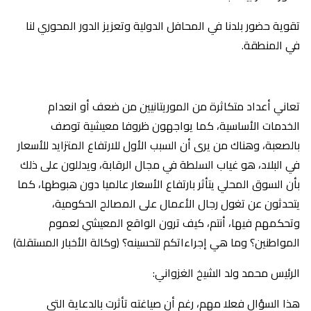
تقوية حضور بلدنا في المحافل الدولية وتعزيز الدور المحوري لنا
في المنطقة.
تعاني أعداد متكاثرة من الموريتانيين من ضعف أو انعدام
الخدمات الأساسية، كما يواجهون ظروفا معيشية توصف
بالصعبة، وهناك من يرى أن السبب الأول للارتفاع المتزايد للأسعار
في البلاد، هو غياب السلطة في مجال الرقابة، ويدللون على ذلك
بأن السوق المحلي يتأثر بارتفاع الأسعار عالميا دون هبوطها، كما
يتحدثون عن تغول رجال الأعمال على المصالح الحكومية،
وتحكمهم فيها، أنتم، كيف ترون الواقع المعيشي لعموم
المواطنين؟ وما هي إجراءاتكم لتحسينه؟ (وكالة الأخبار المستقلة)
الرئيس محمد ولد الشيخ الغزواني:
‎هذا السؤال فعلا مهم، رغم أن صياغته تأثرت بالدعاية التي