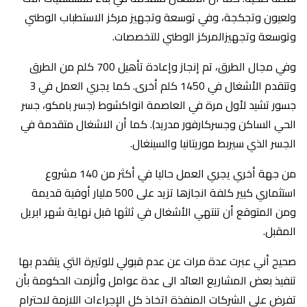
ولعيون وتجكجة، وفي توسعة وتجهيز مركز الاستطباب الوطني
وتوسعة وتجهيزالمركز الوطني للتخصصات.
وفي مجال الطرق، تم إنجاز وإعادة تأهيل 700 كلم من الطرق
وتتقدم الأشغال في 1450 كلم أخرى. كما يجري العمل في 3
جسور تشيد لأول مرة في العاصمة انواكشوط (جسر بامكو، جسر
الحي الساكن وجسركارفور مدريد). كما أن الاشغال متقدمة في
الجسر الذي سيربط موريتانيا والسينغال.
من جهة أخري يجري العمل حاليا في أكثر من 140 مشروع
استثماري كبير كلفة انجازها تزيد على 500 مليار أوقية قديمة
ومن المتوقع أن تنتهي الأشغال في ثلثها قبل نهاية شهر ابريل
المقبل.
صحيح أني عبرت عدة مرات عن عدم قبولي للوتيرة التي يتقدم بها
تنفيذ بعض المشاريع العائد الى عدة عوامل وألزمت الحكومة بأن
تفرض على الشركات المنفذة اتخاذ كل الإجراءات اللازمة لاحترام