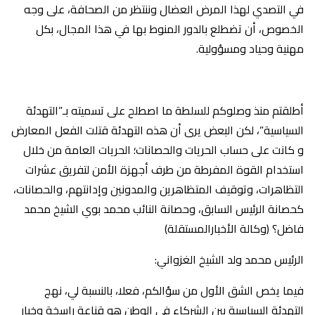
في التصدي لهذا المرض العضال وننتظر من الصحافة، على وجه
الخصوص، أن تضطلع بالدور المنوط بها في هذا المجال، بكل
مهنية وحياد ومسؤولية.
أطلقتم منذ وصلوكم للسلطة ما اصطلح على تسميته بـ”التهدئة
السياسية”، لكن البعض يرى أن هذه التهدئة قتلت الفعل المعارض
و كانت على حساب الحريات والحصانات؛ الحريات العامة من خلال
استخدام القوة المفرطة من طرف أجهزة الأمن لتفريق عشرات
التظاهرات، وتوقيف المتظاهرين والمدونين وإدانتهم، والحصانات،
كحصانة الرئيس السابق، وحصانة النائب محمد بوي الشيخ محمد
فاضل؟ (وكالة الأخبارالمستقلة)
فيما يخص الشق الأول من سؤالكم، فعلا، بالنسبة لي، نهج
التهدئة السياسية بين الشركاء في الوطن هو قناعة راسخة وخيار