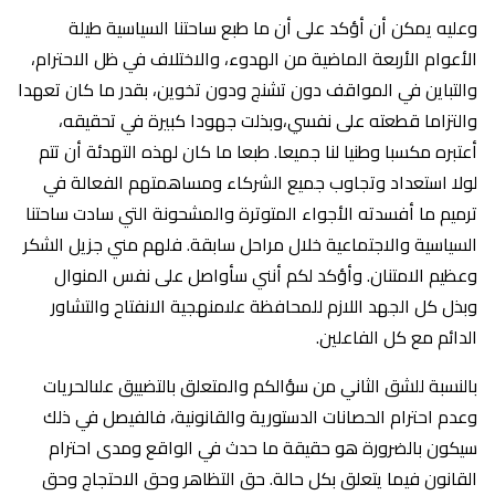
وعليه يمكن أن أؤكد على أن ما طبع ساحتنا السياسية طيلة
الأعوام الأربعة الماضية من الهدوء، والاختلاف في ظل الاحترام،
والتباين في المواقف دون تشنج ودون تخوين، بقدر ما كان تعهدا
والتزاما قطعته على نفسي،وبذلت جهودا كبيرة في تحقيقه،
أعتبره مكسبا وطنيا لنا جميعا. طبعا ما كان لهذه التهدئة أن تتم
لولا استعداد وتجاوب جميع الشركاء ومساهمتهم الفعالة في
ترميم ما أفسدته الأجواء المتوترة والمشحونة التي سادت ساحتنا
السياسية والاجتماعية خلال مراحل سابقة. فلهم مني جزيل الشكر
وعظيم الامتنان. وأؤكد لكم أنني سأواصل على نفس المنوال
وبذل كل الجهد اللازم للمحافظة علىمنهجية الانفتاح والتشاور
الدائم مع كل الفاعلين.
بالنسبة للشق الثاني من سؤالكم والمتعلق بالتضييق علىالحريات
وعدم احترام الحصانات الدستورية والقانونية، فالفيصل في ذلك
سيكون بالضرورة هو حقيقة ما حدث في الواقع ومدى احترام
القانون فيما يتعلق بكل حالة. حق التظاهر وحق الاحتجاج وحق